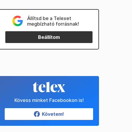
Állítsd be a Telexet
megbízható forrásnak!
Beállítom
Kövess minket Facebookon is!
Követem!