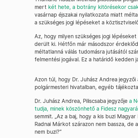
mert
két hete, a botrány kitörésekor csak
vasárnap éjszakai nyilatkozata miatt mélt
a szükséges jogi lépéseket a köztisztviselő
Az, hogy milyen szükséges jogi lépéseket
derült ki. Hétfőn már másodszor érdeklőd
méltatlanná válás tudomásra jutásától szám
felmentési jogával. Ez a határidő kedden já
Azon túl, hogy Dr. Juhász Andrea jegyzői
polgármesteri hivatalban, egyéb tájékozt
Dr. Juhász Andrea, Piliscsaba jegyzője
a N
tudja, minek köszönhető a Fidesz nagyar
semmit. „Az a baj, hogy a kis buzi Magyar
Radnai Márkot szárazon nem bassza, de a
nem buzi?”