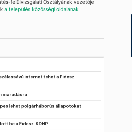
és-felülvizsgálati Osztályának vezetője
ik
a település közösségi oldalának
szélessávú internet tehet a Fidesz
on maradásra
pes lehet polgárháborús állapotokat
llott be a Fidesz–KDNP