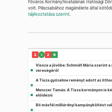
Főváros Kormányhivatalának Hatósági Dönt
volt. Piliscsabához magánélete által kötőd
tájékoztatása szerint
.
Vissza a jövőbe: Schmidt Mária szerint a 
vereségéről
A Tisza győzelme reményt adott az itth
Menczer Tamás: A Tisza kormányon is ké
előidézni
Bő másfél milliárdnyi kampányköltést va