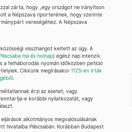
azzal zárta, hogy „egy országot ne irányítson
zolt a Népszava riporterének, hogy szerinte
 kormánypárt vereségéhez. A Népszava
s közösségi visszhangot keltett az ügy. A
Piliscsaba ma és holnap
) egész nap intenzív
és a felháborodás nyomán időközben petíció
 a helyiek. Cikkünk megírásakor
1125-en írták
égéből
.
méltatlannak érzi az esetet, vagy
nntartja-e korábbi nyilatkozatát, vagy
laszt.
i eljárások alkotmányos megvalósulásának
t hivatalba Piliscsabán. Korábban Budapest