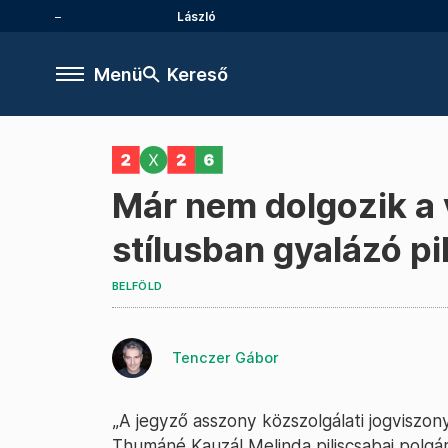
László
Menü
Kereső
Már nem dolgozik a 
stílusban gyalázó pi
BELFÖLD
Tenczer Gábor
„A jegyző asszony közszolgálati jogviszon
Thumáné Kauzál Melinda piliscsabai polgá