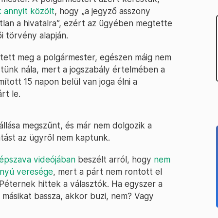
 annyit közölt
, hogy „a jegyző asszony
atlan a hivatalra”, ezért az ügyében megtette
i törvény alapján.
 tett meg a polgármester, egészen máig nem
tünk nála, mert a jogszabály értelmében a
ított 15 napon belül van joga élni a
rt le.
 állása megszűnt, és már nem dolgozik a
atást az ügyről nem kaptunk.
épszava videójában
beszélt arról, hogy
nem
ányú veresége
, mert a párt nem rontott el
 Péternek hittek a választók. Ha egyszer a
 másikat bassza, akkor buzi, nem? Vagy