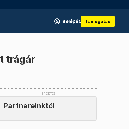
Belépés
Támogatás
t trágár
Partnereinktől