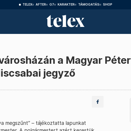
TELEX
AFTER
G7
KARAKTER
TÁMOGATÁS
SHOP
városházán a Magyar Péter
liscsabai jegyző
ya megszűnt” – tájékoztatta lapunkat
rmester. A polgármestert azért kerestük,