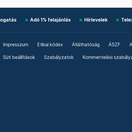
ogatás
Adó 1% felajánlás
Hírlevelek
Tele
Impresszum
Etikai kódex
Átláthatóság
ÁSZF
A
Süti beállítások
Szabályzatok
Kommentelési szabály