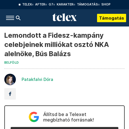
TELEX
AFTER
G7
KARAKTER
TÁMOGATÁS
SHOP
Támogatás
Lemondott a Fidesz-kampány
celebjeinek milliókat osztó NKA
alelnöke, Bús Balázs
BELFÖLD
Patakfalvi Dóra
Állítsd be a Telexet
megbízható forrásnak!