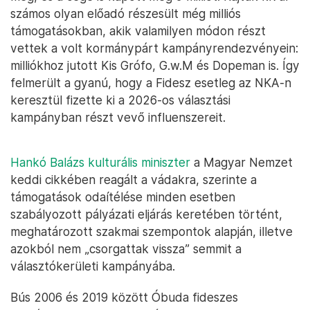
számos olyan előadó részesült még milliós
támogatásokban, akik valamilyen módon részt
vettek a volt kormánypárt kampányrendezvényein:
milliókhoz jutott Kis Grófo, G.w.M és Dopeman is. Így
felmerült a gyanú, hogy a Fidesz esetleg az NKA-n
keresztül fizette ki a 2026-os választási
kampányban részt vevő influenszereit.
Hankó Balázs kulturális miniszter
a Magyar Nemzet
keddi cikkében reagált a vádakra, szerinte a
támogatások odaítélése minden esetben
szabályozott pályázati eljárás keretében történt,
meghatározott szakmai szempontok alapján, illetve
azokból nem „csorgattak vissza” semmit a
választókerületi kampányába.
Bús 2006 és 2019 között Óbuda fideszes