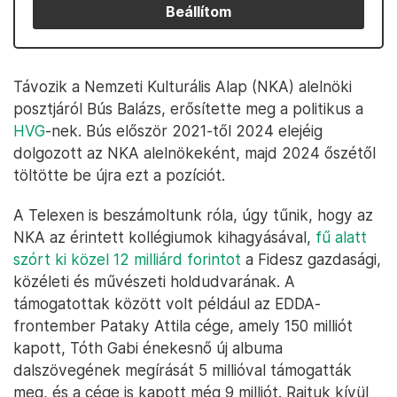
Beállítom
Távozik a Nemzeti Kulturális Alap (NKA) alelnöki
posztjáról Bús Balázs, erősítette meg a politikus a
HVG
-nek. Bús először 2021-től 2024 elejéig
dolgozott az NKA alelnökeként, majd 2024 őszétől
töltötte be újra ezt a pozíciót.
A Telexen is beszámoltunk róla, úgy tűnik, hogy az
NKA az érintett kollégiumok kihagyásával,
fű alatt
szórt ki közel 12 milliárd forintot
a Fidesz gazdasági,
közéleti és művészeti holdudvarának. A
támogatottak között volt például az EDDA-
frontember Pataky Attila cége, amely 150 milliót
kapott, Tóth Gabi énekesnő új albuma
dalszövegének megírását 5 millióval támogatták
meg, és a cége is kapott még 9 milliót. Rajtuk kívül