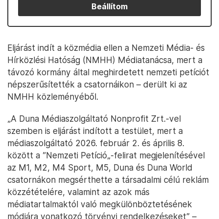
Beállítom
Eljárást indít a közmédia ellen a Nemzeti Média- és
Hírközlési Hatóság (NMHH) Médiatanácsa, mert a
távozó kormány által meghirdetett nemzeti petíciót
népszerűsítették a csatornáikon – derült ki az
NMHH közleményéből.
„A Duna Médiaszolgáltató Nonprofit Zrt.-vel
szemben is eljárást indított a testület, mert a
médiaszolgáltató 2026. február 2. és április 8.
között a ”Nemzeti Petíció„-felirat megjelenítésével
az M1, M2, M4 Sport, M5, Duna és Duna World
csatornákon megsérthette a társadalmi célú reklám
közzétételére, valamint az azok más
médiatartalmaktól való megkülönböztetésének
módjára vonatkozó törvényi rendelkezéseket” –