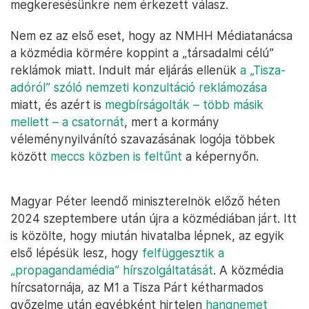
megkeresésünkre nem érkezett válasz.
Nem ez az első eset, hogy az NMHH Médiatanácsa
a közmédia körmére koppint a „társadalmi célú”
reklámok miatt. Indult már eljárás ellenük
a „Tisza-
adóról” szóló nemzeti konzultáció reklámozása
miatt, és azért is
megbírságolták – több másik
mellett – a csatornát
, mert a kormány
véleménynyilvánító szavazásának logója többek
között
meccs közben is feltűnt
a képernyőn.
Magyar Péter leendő miniszterelnök előző héten
2024 szeptembere után újra a közmédiában járt. Itt
is közölte, hogy miután hivatalba lépnek, az egyik
első lépésük lesz, hogy
felfüggesztik a
„propagandamédia” hírszolgáltatását
. A közmédia
hírcsatornája, az M1 a Tisza Párt kétharmados
győzelme után egyébként hirtelen
hangnemet