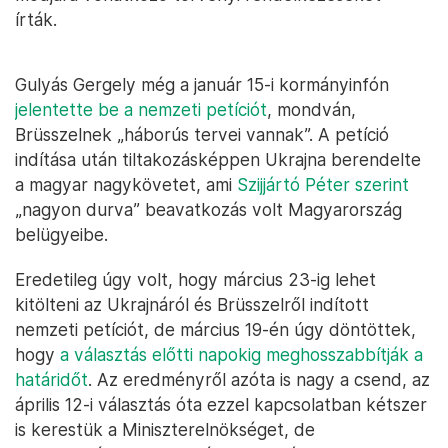
írták.
Gulyás Gergely még a január 15-i kormányinfón
jelentette be a nemzeti petíciót
, mondván,
Brüsszelnek „háborús tervei vannak”. A petíció
indítása után tiltakozásképpen Ukrajna berendelte
a magyar nagykövetet, ami
Szijjártó Péter szerint
„nagyon durva” beavatkozás volt Magyarország
belügyeibe.
Eredetileg úgy volt, hogy március 23-ig lehet
kitölteni az Ukrajnáról és Brüsszelről indított
nemzeti petíciót, de március 19-én úgy döntöttek,
hogy
a választás előtti napokig meghosszabbítják a
határidőt
. Az eredményről azóta is nagy a csend, az
április 12-i választás óta ezzel kapcsolatban kétszer
is kerestük a Miniszterelnökséget, de