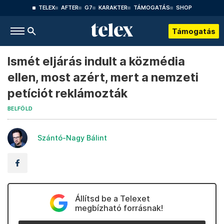
TELEX
AFTER
G7
KARAKTER
TÁMOGATÁS
SHOP
Támogatás
Ismét eljárás indult a közmédia
ellen, most azért, mert a nemzeti
petíciót reklámozták
BELFÖLD
Szántó-Nagy Bálint
Állítsd be a Telexet
megbízható forrásnak!