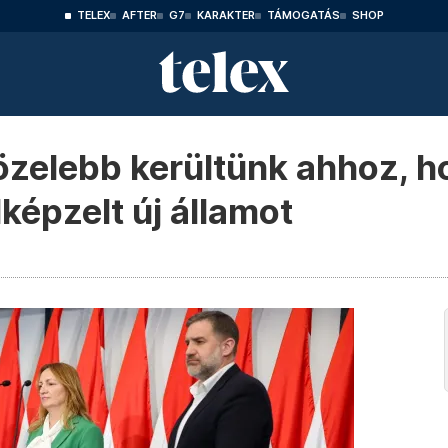
TELEX
AFTER
G7
KARAKTER
TÁMOGATÁS
SHOP
özelebb kerültünk ahhoz, h
lképzelt új államot