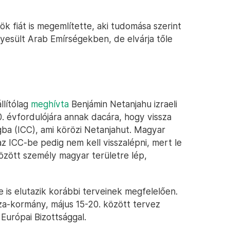
ök fiát is megemlítette, aki tudomása szerint
yesült Arab Emírségekben, de elvárja tőle
llítólag
meghívta
Benjámin Netanjahu izraeli
. évfordulójára annak dacára, hogy vissza
ba (ICC), ami körözi Netanjahut. Magyar
az ICC-be pedig nem kell visszalépni, mert le
örözött személy magyar területre lép,
is elutazik korábbi terveinek megfelelően.
sza-kormány, május 15-20. között tervez
 Európai Bizottsággal.