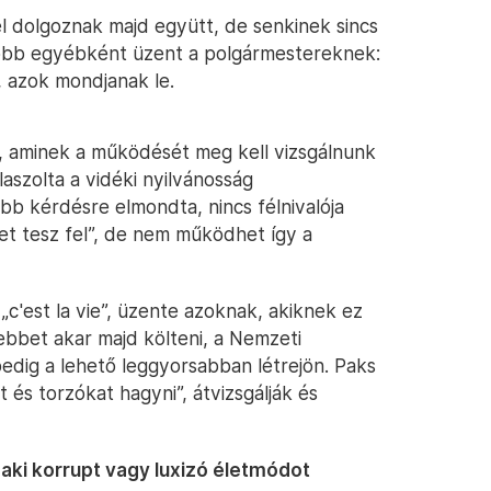
l dolgoznak majd együtt, de senkinek sincs
Később egyébként üzent a polgármestereknek:
, azok mondjanak le.
, aminek a működését meg kell vizsgálnunk
aszolta a vidéki nyilvánosság
bb kérdésre elmondta, nincs félnivalója
t tesz fel”, de nem működhet így a
„c'est la vie”, üzente azoknak, akiknek ez
ebbet akar majd költeni, a Nemzeti
edig a lehető leggyorsabban létrejön. Paks
 és torzókat hagyni”, átvizsgálják és
 aki korrupt vagy luxizó életmódot