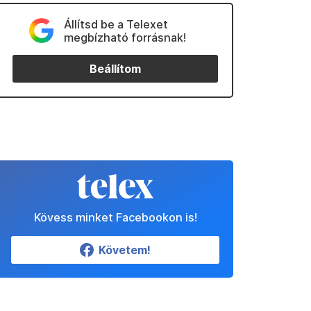
Állítsd be a Telexet
megbízható forrásnak!
Beállítom
Kövess minket Facebookon is!
Követem!