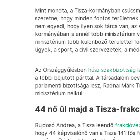
Mint mondta, a Tisza-kormányban csúcsmi
szeretne, hogy minden fontos területnek 
nem egyedi, hogy ilyen sok tárca van, az
kormányában is ennél több minisztérium vo
minisztérium több különböző területtel f
ügyek, a sport, a civil szervezetek, a méd
Az Országgyűlésben
húsz szakbizottság l
a többi bejutott párttal. A társadalom b
parlamenti bizottsága lesz, Radnai Márk Ti
minisztérium nélkül.
44 nő ül majd a Tisza-frak
Bujdosó Andrea, a Tisza leendő
frakcióve
hogy 44 képviselőnő van a Tisza 141 fős fr