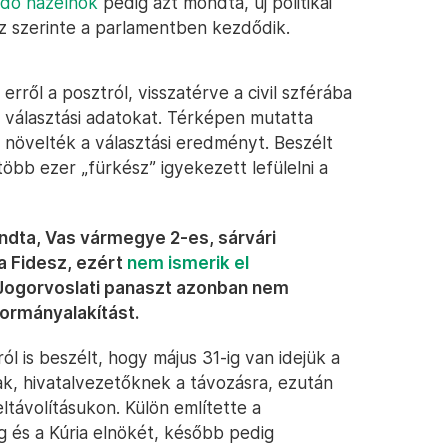
ndő házelnök
pedig azt mondta, új politikai
 ez szerinte a parlamentben kezdődik.
rről a posztról, visszatérve a civil szférába
 választási adatokat. Térképen mutatta
 növelték a választási eredményt. Beszélt
több ezer „fürkész” igyekezett lefülelni a
ndta, Vas vármegye 2-es, sárvári
a Fidesz, ezért
nem ismerik el
 Jogorvoslati panaszt azonban nem
kormányalakítást.
l is beszélt, hogy május 31-ig van idejük a
ak, hivatalvezetőknek a távozásra, ezután
ltávolításukon. Külön említette a
g és a Kúria elnökét, később pedig