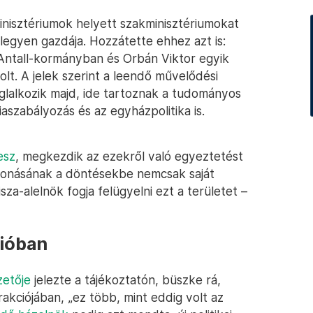
nisztériumok helyett szakminisztériumokat
legyen gazdája. Hozzátette ehhez azt is:
 Antall-kormányban és Orbán Viktor egyik
lt. A jelek szerint a leendő művelődési
oglalkozik majd, ide tartoznak a tudományos
iaszabályozás és az egyházpolitika is.
esz
, megkezdik az ezekről való egyeztetést
evonásának a döntésekbe nemcsak saját
sza-alelnök fogja felügyelni ezt a területet –
cióban
zetője
jelezte a tájékoztatón, büszke rá,
akciójában, „ez több, mint eddig volt az