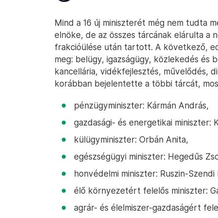
Mind a 16 új miniszterét még nem tudta m
elnöke, de az összes tárcának elárulta a
frakcióülése után tartott. A következő, 
meg: belügy, igazságügy, közlekedés és be
kancellária, vidékfejlesztés, művelődés, d
korábban bejelentette a többi tárcát, most
pénzügyminiszter: Kármán András,
gazdasági- és energetikai miniszter: 
külügyminiszter: Orbán Anita,
egészségügyi miniszter: Hegedűs Zso
honvédelmi miniszter: Ruszin-Szendi
élő környezetért felelős miniszter: G
agrár- és élelmiszer-gazdaságért fele