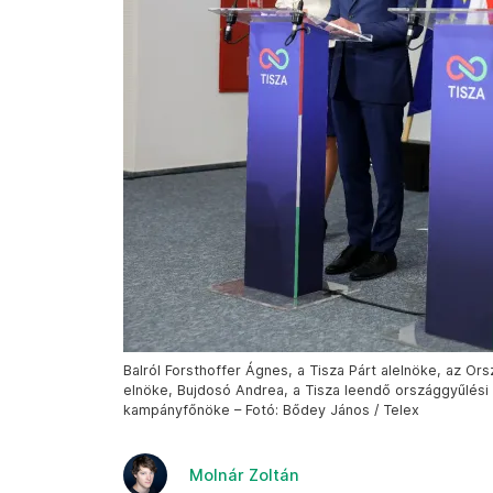
Balról Forsthoffer Ágnes, a Tisza Párt alelnöke, az Or
elnöke, Bujdosó Andrea, a Tisza leendő országgyűlési 
kampányfőnöke – Fotó: Bődey János / Telex
Molnár Zoltán