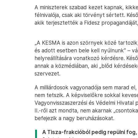
A miniszterek szabad kezet kapnak, kikke
félnivalója, csak aki törvényt sértett. 
akik terjesztették a Fidesz propagandáját
„A KESMA is azon szörnyek közé tartozik
és adott esetben bele kell nyúlnunk” – vál
helyreállítására vonatkozó kérdésre. Késő
annak a közmédiában, aki „blőd kérdéseke
szervezet.
A milliárdosok vagyonadója sem marad el, 
nem tetszik. A képviselőkre sokkal keves
Vagyonvisszaszerzési és Védelmi Hivatal p
II.-ről azt mondta, nem akarnak „csontokat
befejezik a nagy beruházásokat.
A Tisza-frakcióból pedig repülni fog,