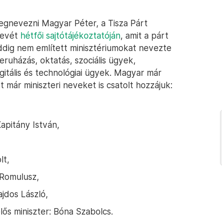
egnevezni Magyar Péter, a Tisza Párt
 nevét
hétfői sajtótájékoztatóján
, amit a párt
eddig nem említett minisztériumokat nevezte
ruházás, oktatás, szociális ügyek,
igitális és technológiai ügyek. Magyar már
 már miniszteri neveket is csatolt hozzájuk:
Kapitány István,
lt,
 Romulusz,
ajdos László,
lős miniszter: Bóna Szabolcs.