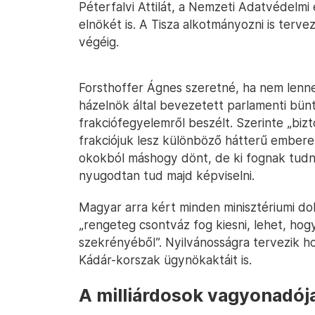
Péterfalvi Attilát, a Nemzeti Adatvédelm
elnökét is. A Tisza alkotmányozni is terve
végéig.
Forsthoffer Ágnes szeretné, ha nem lenn
házelnök által bevezetett parlamenti bün
frakciófegyelemről beszélt. Szerinte „bizt
frakciójuk lesz különböző hátterű emberekk
okokból máshogy dönt, de ki fognak tudni 
nyugodtan tud majd képviselni.
Magyar arra kért minden minisztériumi dolg
„rengeteg csontváz fog kiesni, lehet, ho
szekrényéből”. Nyilvánosságra tervezik h
Kádár-korszak ügynökaktáit is.
A milliárdosok vagyonadój