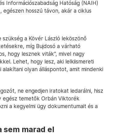
i és Információszabadság Hatóság (NAIH)
z, egészen hosszú távon, akár a ciklus
e szükség a Kövér László leköszönő
tetésekre, míg Bujdosó a várható
os, hogy lesznek viták”, mivel nagy
el. Lehet, hogy lesz, aki lelkiismereti
alakítani olyan álláspontot, amit mindenki
ozót, ne engedjen iratokat ledarálni, hisz
gy egész temetők Orbán Viktorék
ozni a kegyelmi ügy dokumentumait és a
a sem marad el