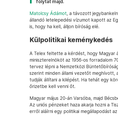
folytat majd.
Matolcsy Ádámot
, a távozott jegybankeln
állandó letelepedési vízumot kapott az Eg
is, hogy ha kell, álljon bíróság elé.
Külpolitikai keménykedés
A Telex feltette a kérdést, hogy Magyar á
miniszterelnököt az 1956-os forradalom 70
tervez lépni a Nemzetközi Büntetőbíróság
szerint minden állami vezetőt meghívott, 
tudják állítani a kilépést. Ha tehát egy k
őrizetbe kell venni őt.
Magyar május 20-án Varsóba, majd Bécsbe 
Az uniós pénzeket haza akarja hozni a Ti
erről aláírni egy politikai megállapodást az