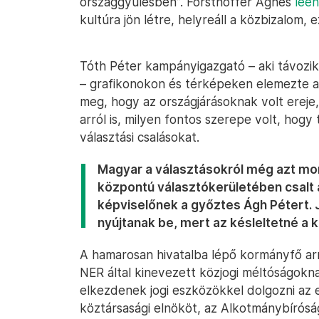
országgyűlésben”. Forsthoffer Ágnes
lee
kultúra jön létre, helyreáll a közbizalom,
Tóth Péter kampányigazgató – aki távozik e
– grafikonokon és térképeken elemezte a
meg, hogy az országjárásoknak volt ereje,
arról is, milyen fontos szerepe volt, hogy 
választási csalásokat.
Magyar a választásokról még azt mo
központú választókerületében csalt 
képviselőnek a győztes Ágh Pétert.
nyújtanak be, mert az késleltetné a 
A hamarosan hivatalba lépő kormányfő arró
NER által kinevezett közjogi méltóságokn
elkezdenek jogi eszközökkel dolgozni az e
köztársasági elnököt, az Alkotmánybírósá