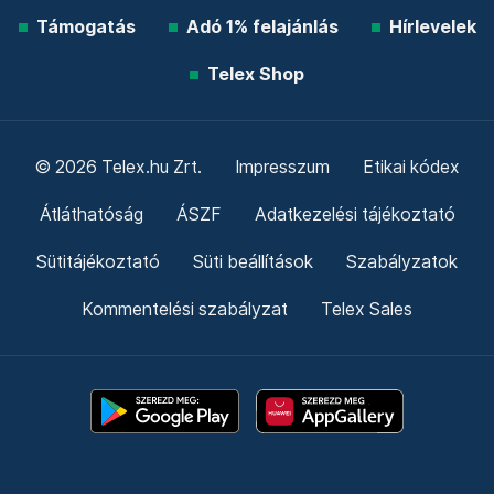
Támogatás
Adó 1% felajánlás
Hírlevelek
Telex Shop
© 2026 Telex.hu Zrt.
Impresszum
Etikai kódex
Átláthatóság
ÁSZF
Adatkezelési tájékoztató
Sütitájékoztató
Süti beállítások
Szabályzatok
Kommentelési szabályzat
Telex Sales