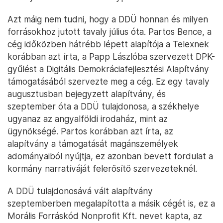
Azt máig nem tudni, hogy a DDÜ honnan és milyen
forrásokhoz jutott tavaly július óta. Partos Bence, a
cég időközben hátrébb lépett alapítója a Telexnek
korábban azt írta, a Papp Lászlóba szervezett DPK-
gyűlést a Digitális Demokráciafejlesztési Alapítvány
támogatásából szervezte meg a cég. Ez egy tavaly
augusztusban bejegyzett alapítvány, és
szeptember óta a DDÜ tulajdonosa, a székhelye
ugyanaz az angyalföldi irodaház, mint az
ügynökségé. Partos korábban azt írta, az
alapítvány a támogatását magánszemélyek
adományaiból nyújtja, ez azonban bevett fordulat a
kormány narratíváját felerősítő szervezeteknél.
A DDÜ tulajdonosává vált alapítvány
szeptemberben megalapította a másik cégét is, ez a
Morális Forráskód Nonprofit Kft. nevet kapta, az