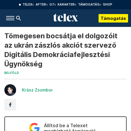
TELEX
AFTER
G7
KARAKTER
TÁMOGATÁS
SHOP
Támogatás
Tömegesen bocsátja el dolgozóit
az ukrán zászlós akciót szervező
Digitális Demokráciafejlesztési
Ügynökség
BELFÖLD
Krász Zsombor
Állítsd be a Telexet