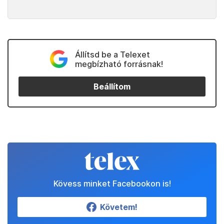
Állítsd be a Telexet
megbízható forrásnak!
Beállítom
Kövess minket Facebookon is!
Követem!