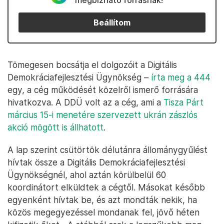
megbízható forrásnak!
Beállítom
Tömegesen bocsátja el dolgozóit a Digitális
Demokráciafejlesztési Ügynökség –
írta meg a 444
egy, a cég működését közelről ismerő forrására
hivatkozva. A DDÜ volt az a cég, ami a
Tisza Párt
március 15-i menetére szervezett ukrán zászlós
akció mögött is állhatott
.
A lap szerint csütörtök délutánra állománygyűlést
hívtak össze a Digitális Demokráciafejlesztési
Ügynökségnél, ahol aztán körülbelül 60
koordinátort elküldtek a cégtől. Másokat később
egyenként hívtak be, és azt mondták nekik, ha
közös megegyezéssel mondanak fel, jövő héten