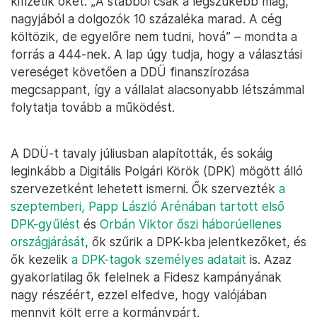
kifizetik őket. „A stábból csak a legszűkebb mag,
nagyjából a dolgozók 10 százaléka marad. A cég
költözik, de egyelőre nem tudni, hová” – mondta a
forrás a 444-nek. A lap úgy tudja, hogy a választási
vereséget követően a DDÜ finanszírozása
megcsappant, így a vállalat alacsonyabb létszámmal
folytatja tovább a működést.
A DDÜ-t tavaly júliusban alapították, és sokáig
leginkább a Digitális Polgári Körök (DPK) mögött álló
szervezetként lehetett ismerni. Ők szervezték
a
szeptemberi, Papp László Arénában tartott első
DPK-gyűlést
és
Orbán Viktor őszi háborúellenes
országjárását
, ők szűrik a DPK-kba jelentkezőket, és
ők kezelik
a DPK-tagok személyes adatait
is. Azaz
gyakorlatilag ők felelnek a Fidesz kampányának
nagy részéért, ezzel elfedve, hogy valójában
mennyit költ erre a kormánypárt.