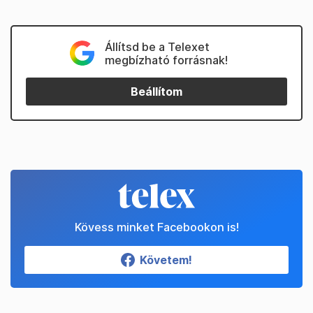
Állítsd be a Telexet
megbízható forrásnak!
Beállítom
Kövess minket Facebookon is!
Követem!