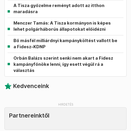
A Tisza győzelme reményt adott az itthon
maradásra
Menczer Tamás: A Tisza kormányon is képes
lehet polgárháborús állapotokat előidézni
Bő másfél milliárdnyi kampányköltést vallott be
a Fidesz–KDNP
Orbán Balázs szerint senki nem akart a Fidesz
kampányfőnöke lenni, így esett végül rá a
választás
Kedvenceink
Partnereinktől