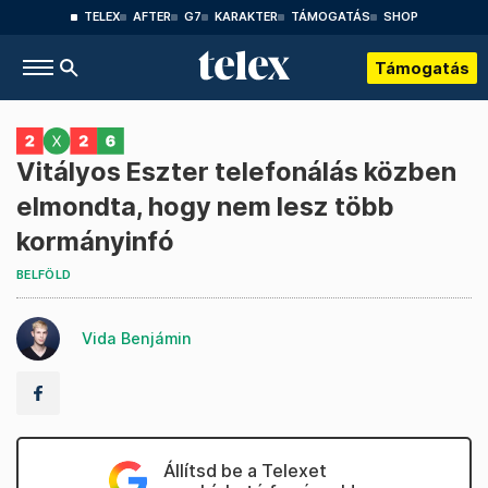
TELEX
AFTER
G7
KARAKTER
TÁMOGATÁS
SHOP
Támogatás
Vitályos Eszter telefonálás közben
elmondta, hogy nem lesz több
kormányinfó
BELFÖLD
Vida Benjámin
Állítsd be a Telexet