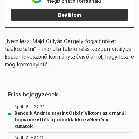
megbízható forrásnak!
Beállítom
„Nem lesz. Majd Gulyás Gergely fogja önöket
tájékoztatni” – mondta telefonálás közben Vitályos
Eszter leköszönő kormányszóvivő arról, hogy lesz-e
még kormányinfó.
Friss bejegyzések
April 15. – 22:39
Bencsik András szerint Orbán Viktort az orránál
fogva vezették a jobboldali közvélemény-
kutatók
April 15. – 22:17