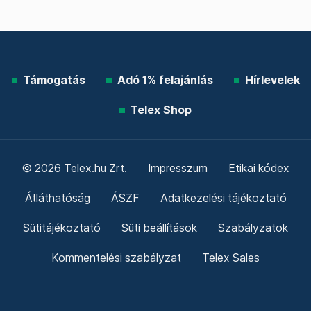
Támogatás
Adó 1% felajánlás
Hírlevelek
Telex Shop
© 2026 Telex.hu Zrt.
Impresszum
Etikai kódex
Átláthatóság
ÁSZF
Adatkezelési tájékoztató
Sütitájékoztató
Süti beállítások
Szabályzatok
Kommentelési szabályzat
Telex Sales