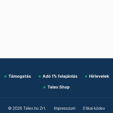
Támogatás
Adó 1% felajánlás
Hírlevelek
Telex Shop
© 2026 Telex.hu Zrt.
Impresszum
Etikai kódex