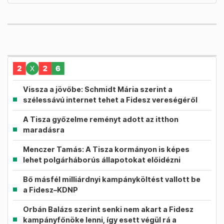
Vissza a jövőbe: Schmidt Mária szerint a
szélessávú internet tehet a Fidesz vereségéről
A Tisza győzelme reményt adott az itthon
maradásra
Menczer Tamás: A Tisza kormányon is képes
lehet polgárháborús állapotokat előidézni
Bő másfél milliárdnyi kampányköltést vallott be
a Fidesz–KDNP
Orbán Balázs szerint senki nem akart a Fidesz
kampányfőnöke lenni, így esett végül rá a