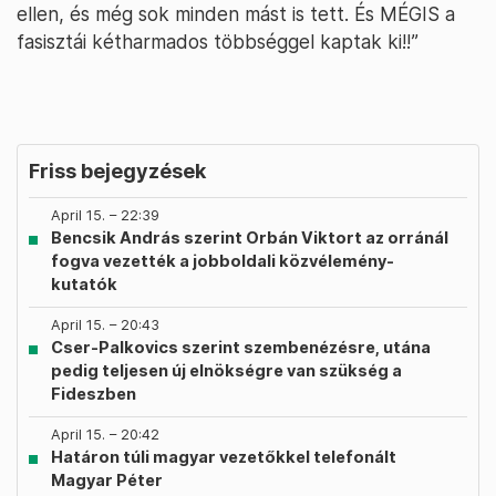
ellen, és még sok minden mást is tett. És MÉGIS a
fasisztái kétharmados többséggel kaptak ki!!”
Friss bejegyzések
April 15. – 22:39
Bencsik András szerint Orbán Viktort az orránál
fogva vezették a jobboldali közvélemény-
kutatók
April 15. – 20:43
Cser-Palkovics szerint szembenézésre, utána
pedig teljesen új elnökségre van szükség a
Fideszben
April 15. – 20:42
Határon túli magyar vezetőkkel telefonált
Magyar Péter