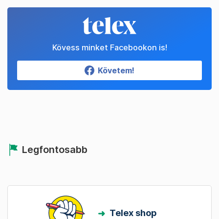
Kövess minket Facebookon is!
Követem!
Legfontosabb
Telex shop