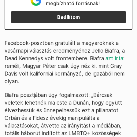
megbízható forrásnak!
Beállítom
Facebook-posztban gratulált a magyaroknak a
vasárnapi választás eredményéhez Jello Biafra, a
Dead Kennedys volt frontembere. Biafra
azt írta
:
reméli, Magyar Péter csak úgy néz ki, mint Gray
Davis volt kaliforniai kormányzó, de igazából nem
olyan.
Biafra posztjában úgy fogalmazott: „Bárcsak
veletek lehetnék ma este a Dunán, hogy együtt
élvezhessük és ünnepelhessük ezt a pillanatot.
Orbán és a Fidesz évekig manipulálta a
választásokat, átvette az irányítást a médiában,
totális háborút indított az LMBTQ+ közösségek