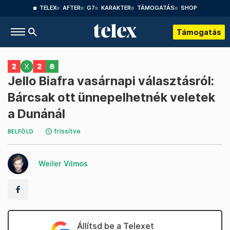
TELEX
AFTER
G7
KARAKTER
TÁMOGATÁS
SHOP
Támogatás
Jello Biafra vasárnapi választásról:
Bárcsak ott ünnepelhetnék veletek
a Dunánál
frissítve
BELFÖLD
Weiler Vilmos
Állítsd be a Telexet