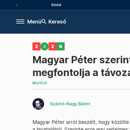
Emőd
Menü
Kereső
Magyar Péter szerin
megfontolja a távoz
BELFÖLD
Szántó-Nagy Bálint
Magyar Péter arról beszélt, hogy közölte
a hivatalából. Szerinte erre egy sejtelmes 