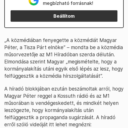
megbízható forrásnak!
Beállítom
„A közmédiában fenyegette a közmédiát Magyar
Péter, a Tisza Párt elnöke” – mondta be a közmédia
műsorvezetője az M1 Híradóban szerda délután.
Elmondása szerint Magyar „megismételte, hogy a
kormányalakítás utáni egyik első lépés az lesz, hogy
felfüggesztik a közmédia hírszolgáltatását”.
A híradó blokkjában ezután beszámoltak arról, hogy
Magyar Péter reggel a Kossuth rádió és az M1
műsorában is vendégeskedett, és mindkét helyen
leszögezte, hogy kormányalakítás után
felfüggesztik a propaganda sugárzását. A híradó
erről szóló videóját itt lehet megnézni: