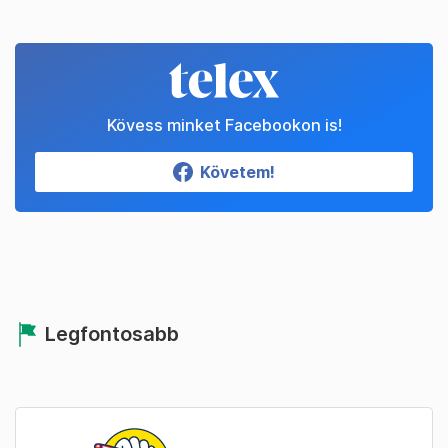
Kövess minket Facebookon is!
Követem!
Legfontosabb