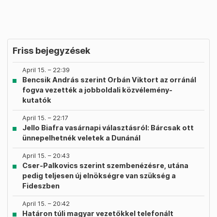
Friss bejegyzések
April 15. – 22:39
Bencsik András szerint Orbán Viktort az orránál
fogva vezették a jobboldali közvélemény-
kutatók
April 15. – 22:17
Jello Biafra vasárnapi választásról: Bárcsak ott
ünnepelhetnék veletek a Dunánál
April 15. – 20:43
Cser-Palkovics szerint szembenézésre, utána
pedig teljesen új elnökségre van szükség a
Fideszben
April 15. – 20:42
Határon túli magyar vezetőkkel telefonált