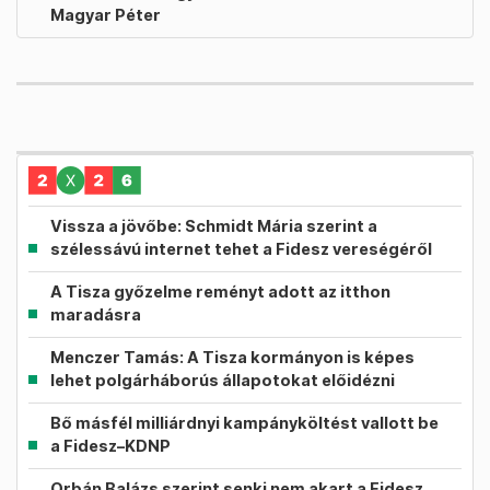
Magyar Péter
Vissza a jövőbe: Schmidt Mária szerint a
szélessávú internet tehet a Fidesz vereségéről
A Tisza győzelme reményt adott az itthon
maradásra
Menczer Tamás: A Tisza kormányon is képes
lehet polgárháborús állapotokat előidézni
Bő másfél milliárdnyi kampányköltést vallott be
a Fidesz–KDNP
Orbán Balázs szerint senki nem akart a Fidesz