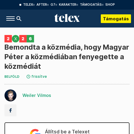
TELEX
AFTER
G7
KARAKTER
TÁMOGATÁS
SHOP
Támogatás
Bemondta a közmédia, hogy Magyar
Péter a közmédiában fenyegette a
közmédiát
frissítve
BELFÖLD
Weiler Vilmos
Állítsd be a Telexet