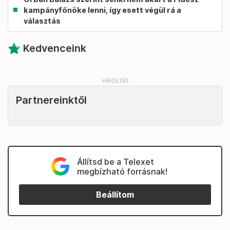
kampányfőnöke lenni, így esett végül rá a
választás
Kedvenceink
Partnereinktől
Állítsd be a Telexet
megbízható forrásnak!
Beállítom