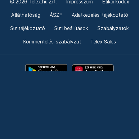
© 2026 Telex.hu Zrt.
Impresszum
Etikai kódex
Átláthatóság
ÁSZF
Adatkezelési tájékoztató
Sütitájékoztató
Süti beállítások
Szabályzatok
Kommentelési szabályzat
Telex Sales