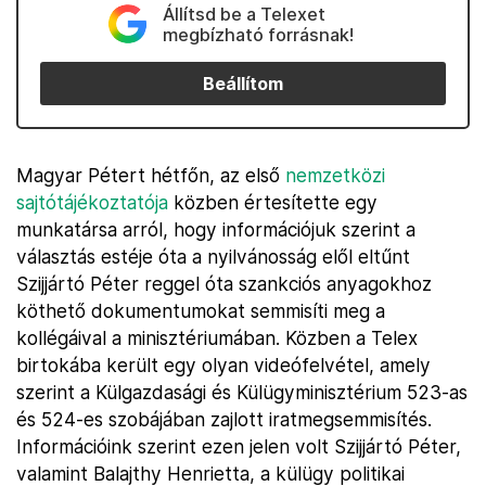
Állítsd be a Telexet
megbízható forrásnak!
Beállítom
Magyar Pétert hétfőn, az első
nemzetközi
sajtótájékoztatója
közben értesítette egy
munkatársa arról, hogy információjuk szerint a
választás estéje óta a nyilvánosság elől eltűnt
Szijjártó Péter reggel óta szankciós anyagokhoz
köthető dokumentumokat semmisíti meg a
kollégáival a minisztériumában. Közben a Telex
birtokába került egy olyan videófelvétel, amely
szerint a Külgazdasági és Külügyminisztérium 523-as
és 524-es szobájában zajlott iratmegsemmisítés.
Információink szerint ezen jelen volt Szijjártó Péter,
valamint Balajthy Henrietta, a külügy politikai