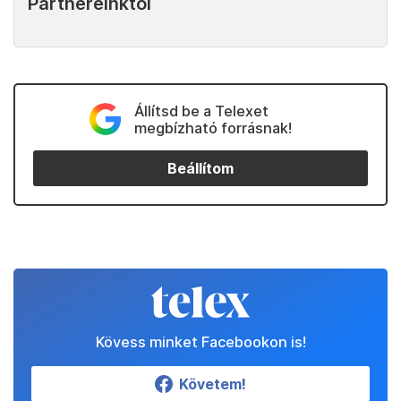
Partnereinktől
Állítsd be a Telexet
megbízható forrásnak!
Beállítom
Kövess minket Facebookon is!
Követem!