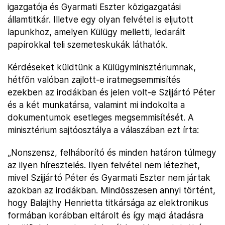
igazgatója és Gyarmati Eszter közigazgatási
államtitkár. Illetve egy olyan felvétel is eljutott
lapunkhoz, amelyen Külügy melletti, ledarált
papírokkal teli szemeteskukák láthatók.
Kérdéseket küldtünk a Külügyminisztériumnak,
hétfőn valóban zajlott-e iratmegsemmisítés
ezekben az irodákban és jelen volt-e Szijjártó Péter
és a két munkatársa, valamint mi indokolta a
dokumentumok esetleges megsemmisítését. A
minisztérium sajtóosztálya a válaszában ezt írta:
„Nonszensz, felháborító és minden határon túlmegy
az ilyen híresztelés. Ilyen felvétel nem létezhet,
mivel Szijjártó Péter és Gyarmati Eszter nem jártak
azokban az irodákban. Mindösszesen annyi történt,
hogy Balajthy Henrietta titkársága az elektronikus
formában korábban eltárolt és így majd átadásra