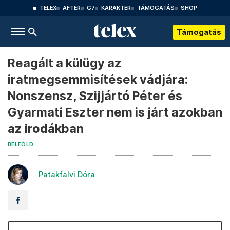
TELEX
AFTER
G7
KARAKTER
TÁMOGATÁS
SHOP
Támogatás
Reagált a külügy az
iratmegsemmisítések vádjára:
Nonszensz, Szijjártó Péter és
Gyarmati Eszter nem is járt azokban
az irodákban
BELFÖLD
Patakfalvi Dóra