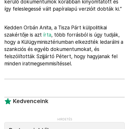
kerülő dokumentumok korábban kinyomtatott és
így feleslegessé vált papíralapú verzióit dobták ki.”
Kedden Orbán Anita, a Tisza Párt külpolitikai
szakértője is azt
írta
, több forrásból is úgy tudják,
hogy a Külügyminisztériumban elkezdték ledarálni a
szankciós és egyéb dokumentumokat, és
felszólították Szijjártó Pétert, hogy hagyjanak fel
minden iratmegsemmisítéssel.
Kedvenceink