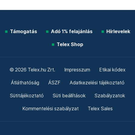
Támogatás
Adó 1% felajánlás
Hírlevelek
Telex Shop
© 2026 Telex.hu Zrt.
Impresszum
Etikai kódex
Átláthatóság
ÁSZF
Adatkezelési tájékoztató
Sütitájékoztató
Süti beállítások
Szabályzatok
Kommentelési szabályzat
Telex Sales