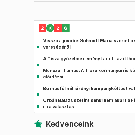
Vissza a jövőbe: Schmidt Mária szerint a 
vereségéről
A Tisza győzelme reményt adott az itth
Menczer Tamás: A Tisza kormányon is ké
előidézni
Bő másfél milliárdnyi kampányköltést va
Orbán Balázs szerint senki nem akart a F
rá a választás
Kedvenceink