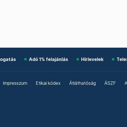
ogatás
Adó 1% felajánlás
Hírlevelek
Tele
Impresszum
Etikai kódex
Átláthatóság
ÁSZF
A
Süti beállítások
Szabályzatok
Kommentelési szabály