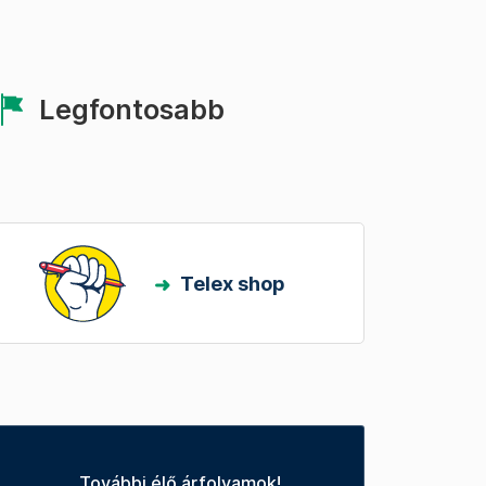
Legfontosabb
Telex shop
További élő árfolyamok!