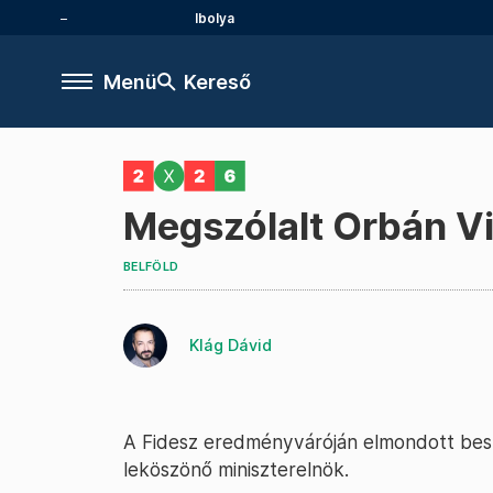
Ibolya
Menü
Kereső
Megszólalt Orbán Vi
BELFÖLD
Klág Dávid
A Fidesz eredményváróján elmondott beszé
leköszönő miniszterelnök.