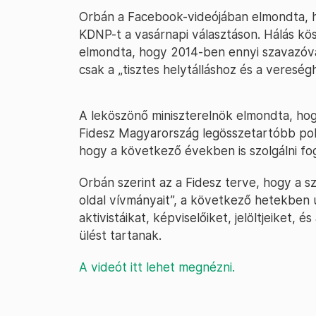
Orbán a Facebook-videójában elmondta, h
KDNP-t a vasárnapi választáson. Hálás k
elmondta, hogy 2014-ben ennyi szavazóva
csak a „tisztes helytálláshoz és a vereségh
A leköszönő miniszterelnök elmondta, hog
Fidesz Magyarország legösszetartóbb pol
hogy a következő években is szolgálni fo
Orbán szerint az a Fidesz terve, hogy a 
oldal vívmányait”, a következő hetekben ú
aktivistáikat, képviselőiket, jelöltjeiket, 
ülést tartanak.
A videót itt lehet megnézni.