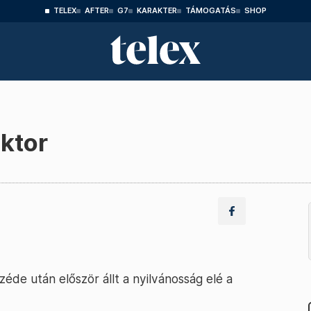
TELEX
AFTER
G7
KARAKTER
TÁMOGATÁS
SHOP
ktor
de után először állt a nyilvánosság elé a