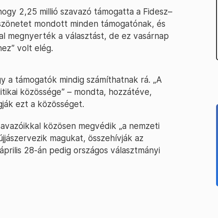
ogy 2,25 millió szavazó támogatta a Fidesz–
öszönetet mondott minden támogatónak, és
l megnyerték a választást, de ez vasárnap
ez” volt elég.
y a támogatók mindig számíthatnak rá. „A
itikai közössége” – mondta, hozzátéve,
gják ezt a közösséget.
szavazóikkal közösen megvédik „a nemzeti
jjászervezik magukat, összehívják az
és április 28-án pedig országos választmányi