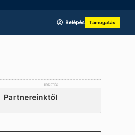
Belépés
Támogatás
Partnereinktől