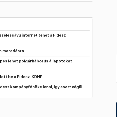
szélessávú internet tehet a Fidesz
on maradásra
pes lehet polgárháborús állapotokat
llott be a Fidesz–KDNP
idesz kampányfőnöke lenni, így esett végül