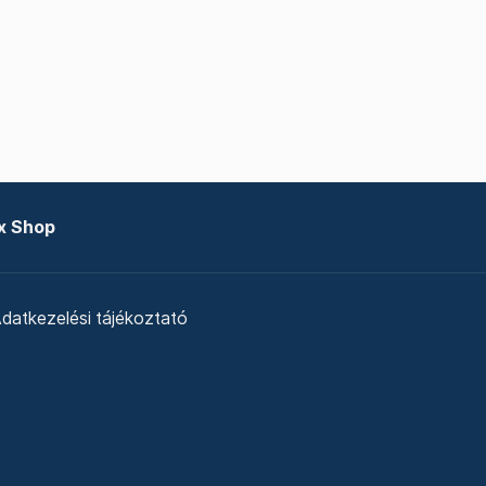
x Shop
datkezelési tájékoztató
zat
Telex Sales