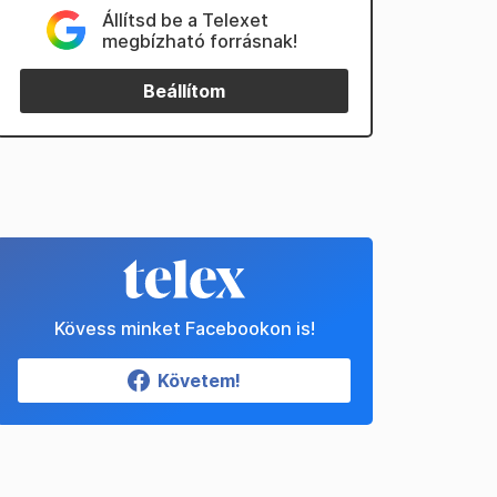
Állítsd be a Telexet
megbízható forrásnak!
Beállítom
Kövess minket Facebookon is!
Követem!