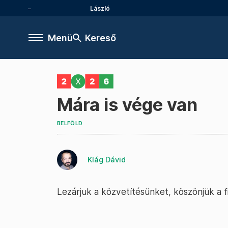
László
Menü
Kereső
Mára is vége van
BELFÖLD
Klág Dávid
Lezárjuk a közvetítésünket, köszönjük a f