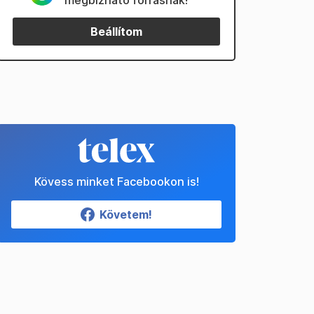
megbízható forrásnak!
Beállítom
Kövess minket Facebookon is!
Követem!