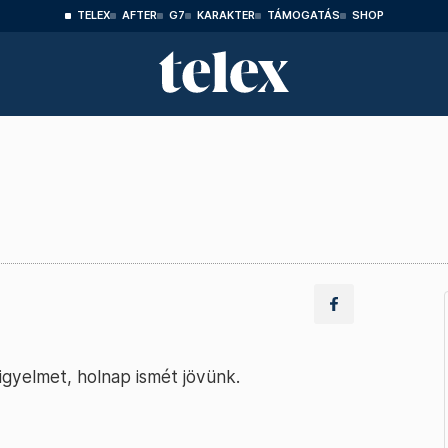
TELEX
AFTER
G7
KARAKTER
TÁMOGATÁS
SHOP
igyelmet, holnap ismét jövünk.