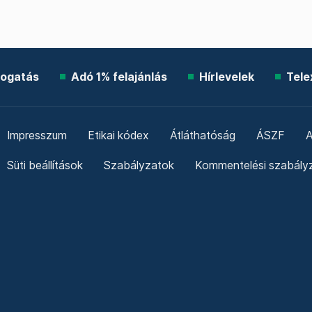
ogatás
Adó 1% felajánlás
Hírlevelek
Tele
Impresszum
Etikai kódex
Átláthatóság
ÁSZF
A
Süti beállítások
Szabályzatok
Kommentelési szabály