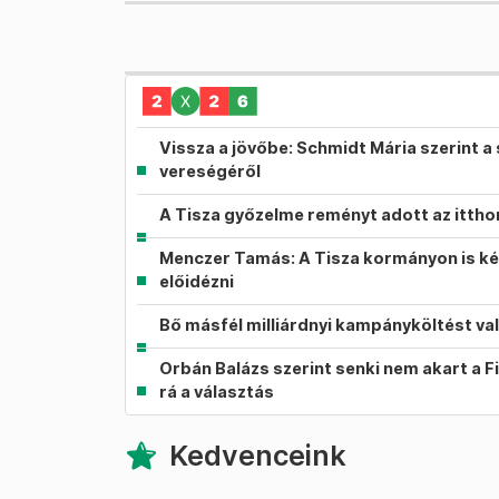
Vissza a jövőbe: Schmidt Mária szerint a 
vereségéről
A Tisza győzelme reményt adott az itth
Menczer Tamás: A Tisza kormányon is ké
előidézni
Bő másfél milliárdnyi kampányköltést va
Orbán Balázs szerint senki nem akart a F
rá a választás
Kedvenceink