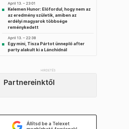
April 13. – 23:01
Kelemen Hunor: Előfordul, hogy nem az
az eredmény születik, amiben az
erdélyi magyarok többsége
reménykedett
April 13. – 22:38
Egy mini, Tisza Pártot ünneplő after
party alakult ki a Lánchídnál
Partnereinktől
Állítsd be a Telexet