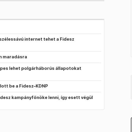
szélessávú internet tehet a Fidesz
on maradásra
pes lehet polgárháborús állapotokat
llott be a Fidesz–KDNP
idesz kampányfőnöke lenni, így esett végül