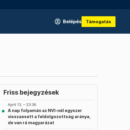
Belépés
Támogatás
Friss bejegyzések
April 13. – 23:36
A nap folyamán az NVI-nél egyszer
visszaesett a feldolgozottság aránya,
de van rá magyarázat