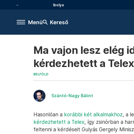
Ibolya
Menü
Kereső
Ma vajon lesz elég 
kérdezhetett a Tele
BELFÖLD
Szántó-Nagy Bálint
Hasonlóan a
korábbi két alkalmakhoz
, a 
kérdezhetett a Telex
, így zsinórban a h
feltenni a kérdéseit Gulyás Gergely Minis