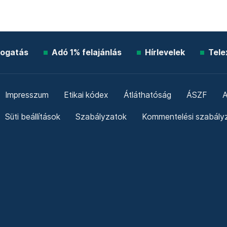
ogatás
Adó 1% felajánlás
Hírlevelek
Tele
Impresszum
Etikai kódex
Átláthatóság
ÁSZF
A
Süti beállítások
Szabályzatok
Kommentelési szabály