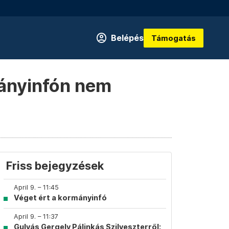
Belépés
Támogatás
mányinfón nem
Friss bejegyzések
April 9. – 11:45
Véget ért a kormányinfó
April 9. – 11:37
Gulyás Gergely Pálinkás Szilveszterről: