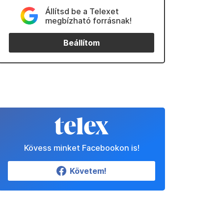
Állítsd be a Telexet
megbízható forrásnak!
Beállítom
Kövess minket Facebookon is!
Követem!