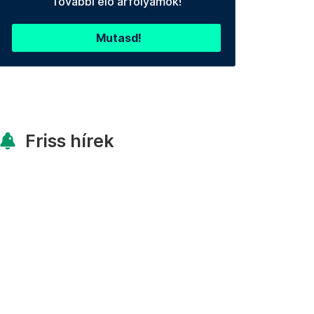
További élő árfolyamok!
Mutasd!
Friss hírek