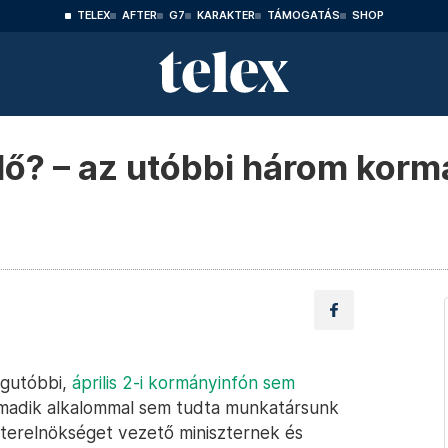
TELEX
AFTER
G7
KARAKTER
TÁMOGATÁS
SHOP
idő? – az utóbbi három kor
x
legutóbbi,
április 2-i kormányinfón sem
armadik alkalommal sem tudta munkatársunk
zterelnökséget vezető miniszternek és