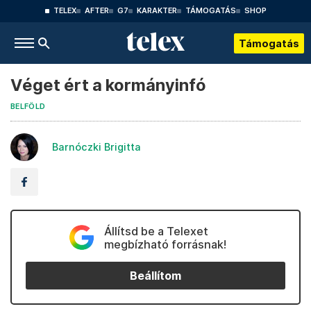
TELEX
AFTER
G7
KARAKTER
TÁMOGATÁS
SHOP
Támogatás
Véget ért a kormányinfó
BELFÖLD
Barnóczki Brigitta
Állítsd be a Telexet
megbízható forrásnak!
Beállítom