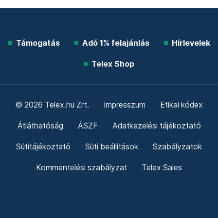
Támogatás
Adó 1% felajánlás
Hírlevelek
Telex Shop
© 2026 Telex.hu Zrt.
Impresszum
Etikai kódex
Átláthatóság
ÁSZF
Adatkezelési tájékoztató
Sütitájékoztató
Süti beállítások
Szabályzatok
Kommentelési szabályzat
Telex Sales