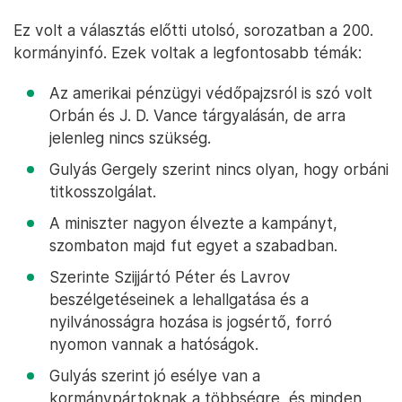
Ez volt a választás előtti utolsó, sorozatban a 200.
kormányinfó. Ezek voltak a legfontosabb témák:
Az amerikai pénzügyi védőpajzsról is szó volt
Orbán és J. D. Vance tárgyalásán, de arra
jelenleg nincs szükség.
Gulyás Gergely szerint nincs olyan, hogy orbáni
titkosszolgálat.
A miniszter nagyon élvezte a kampányt,
szombaton majd fut egyet a szabadban.
Szerinte Szijjártó Péter és Lavrov
beszélgetéseinek a lehallgatása és a
nyilvánosságra hozása is jogsértő, forró
nyomon vannak a hatóságok.
Gulyás szerint jó esélye van a
kormánypártoknak a többségre, és minden