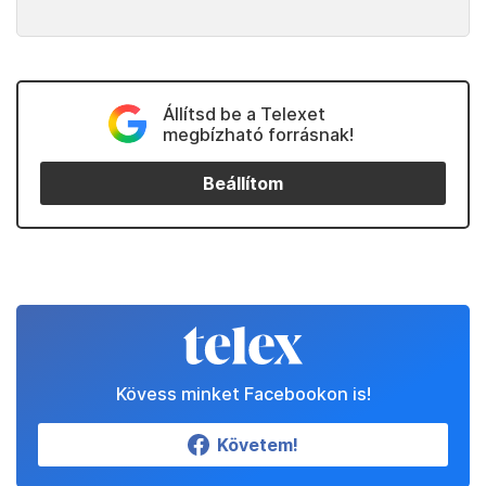
Állítsd be a Telexet
megbízható forrásnak!
Beállítom
Kövess minket Facebookon is!
Követem!