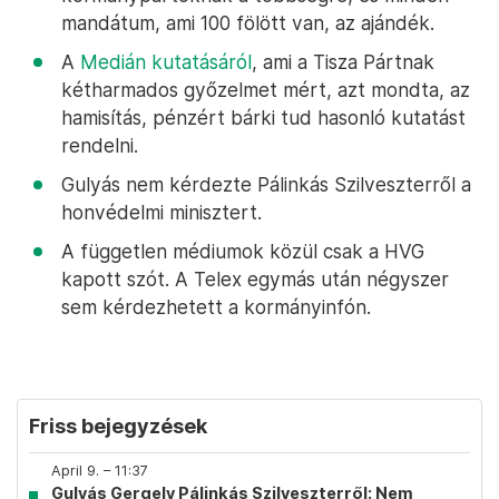
mandátum, ami 100 fölött van, az ajándék.
A
Medián kutatásáról
, ami a Tisza Pártnak
kétharmados győzelmet mért, azt mondta, az
hamisítás, pénzért bárki tud hasonló kutatást
rendelni.
Gulyás nem kérdezte Pálinkás Szilveszterről a
honvédelmi minisztert.
A független médiumok közül csak a HVG
kapott szót. A Telex egymás után négyszer
sem kérdezhetett a kormányinfón.
Friss bejegyzések
April 9. – 11:37
Gulyás Gergely Pálinkás Szilveszterről: Nem