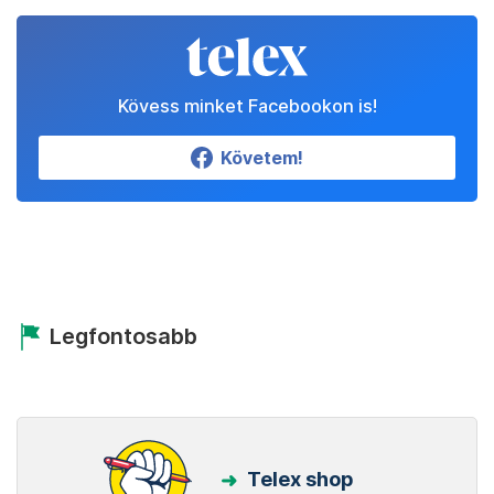
Kövess minket Facebookon is!
Követem!
Legfontosabb
Telex shop