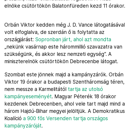
elnöke csütörtökön Balatonfüreden kezd 11 órakor.
Orbán Viktor kedden még J. D. Vance látogatásával
volt elfoglalva, de szerdán ő is folytatta az
országjárást:
Sopronban járt, ahol azt mondta
„nekünk vasárnap este hárommillió szavazatra van
szükségünk, és akkor lesz nemzeti egység”. A
miniszterelnök csütörtökön Debrecenbe látogat.
Szombat este jönnek majd a kampányzárók. Orbán
Viktor 19 órakor a budapesti Szentháromság téren,
nem messze a Karmelitától
tartja az utolsó
kampányeseményét
. Magyar Péterék 18 órakor
kezdenek Debrecenben, ahol vele tart majd mind a
három Hajdú-Bihar megyei jelöltjük. A Demokratikus
Koalíció
a 900 fős Versenden tartja országos
kampányzáróját
.