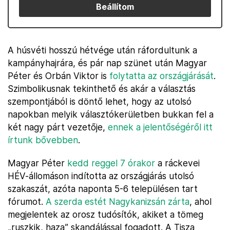
Beállítom
A húsvéti hosszú hétvége után ráfordultunk a
kampányhajrára, és pár nap szünet után Magyar
Péter és Orbán Viktor is
folytatta az országjárását
.
Szimbolikusnak tekinthető és akár a választás
szempontjából is döntő lehet, hogy az utolsó
napokban melyik választókerületben bukkan fel a
két nagy párt vezetője,
ennek a jelentőségéről itt
írtunk bővebben
.
Magyar Péter
kedd reggel 7 órakor
a ráckevei
HÉV-állomáson indította az országjárás utolsó
szakaszát, azóta naponta 5-6 településen tart
fórumot.
A szerda estét Nagykanizsán zárta
, ahol
megjelentek az orosz tudósítók, akiket a tömeg
„ruszkik, haza” skandálással fogadott. A Tisza