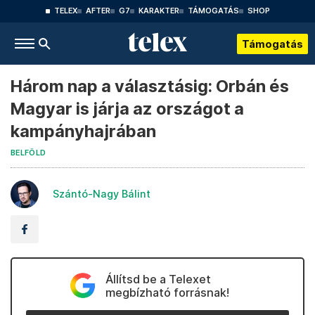
TELEX
AFTER
G7
KARAKTER
TÁMOGATÁS
SHOP
Támogatás
Három nap a választásig: Orbán és
Magyar is járja az országot a
kampányhajrában
BELFÖLD
Szántó-Nagy Bálint
Állítsd be a Telexet
megbízható forrásnak!