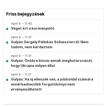
Friss bejegyzések
April 9. – 11:45
Véget ért a kormányinfó
April 9. – 11:37
Gulyás Gergely Pálinkás Szilveszterről: Nem
tudom, nem kérdeztem
April 9. – 11:31
Gulyás: Önökre bízom annak meghatározását,
hogy Ukrajna milyen állat
April 9. – 11:21
Gulyás: Ha új ellenzék van, a jobboldal számára
ennél kedvezőbb forgatókönyv nem
érvényesülhetett