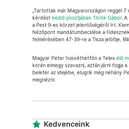
„Tartottak már Magyarországon reggel 7 ó
kérdést
keddi posztjában Török Gábor
. A
a Pest 9-es körzet jelentőségéről írt. Kie
Nézőpont mandátumbecslése a Fidesznek 
felmérésében 47-39-re a Tisza jelöltje, Bili
Magyar Péter húsvéthétfőn a Telex
élő 
korán elmegy szavazni, aztán járni fogja 
belefér az idejébe, elugrik még néhány Pes
megnézni:
Kedvenceink