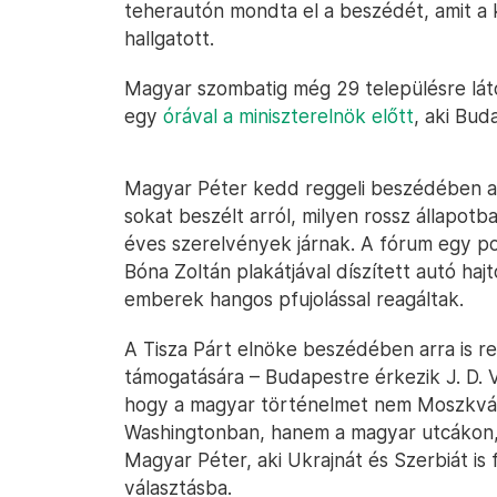
teherautón mondta el a beszédét, amit a k
hallgatott.
Magyar szombatig még 29 településre lát
egy
órával a miniszterelnök előtt
, aki Bu
Magyar Péter kedd reggeli beszédében a h
sokat beszélt arról, milyen rossz állapot
éves szerelvények járnak. A fórum egy pont
Bóna Zoltán plakátjával díszített autó haj
emberek hangos pfujolással reagáltak.
A Tisza Párt elnöke beszédében arra is r
támogatására – Budapestre érkezik J. D. V
hogy a magyar történelmet nem Moszkváb
Washingtonban, hanem a magyar utcákon,
Magyar Péter, aki Ukrajnát és Szerbiát is
választásba.