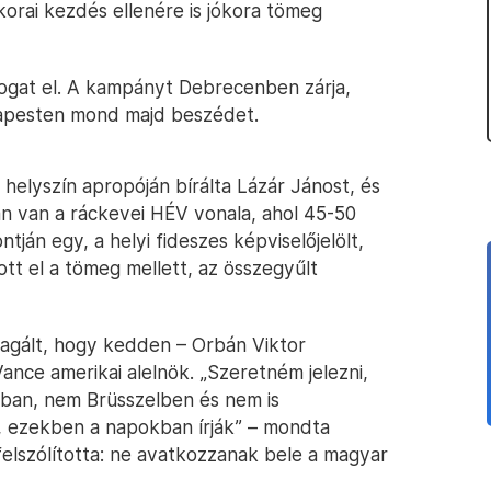
orai kezdés ellenére is jókora tömeg
ogat el. A kampányt Debrecenben zárja,
dapesten mond majd beszédet.
elyszín apropóján bírálta Lázár Jánost, és
ban van a ráckevei HÉV vonala, ahol 45-50
ján egy, a helyi fideszes képviselőjelölt,
tott el a tömeg mellett, az összegyűlt
eagált, hogy kedden – Orbán Viktor
ance amerikai alelnök. „Szeretném jelezni,
an, nem Brüsszelben és nem is
 ezekben a napokban írják” – mondta
 felszólította: ne avatkozzanak bele a magyar