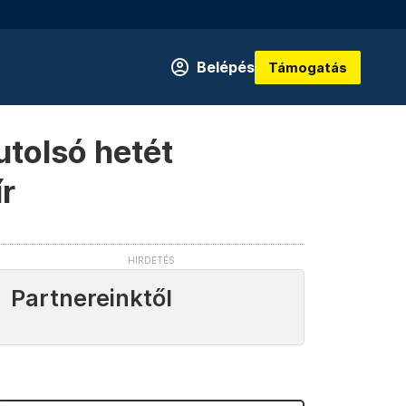
Belépés
Támogatás
utolsó hetét
ír
Partnereinktől