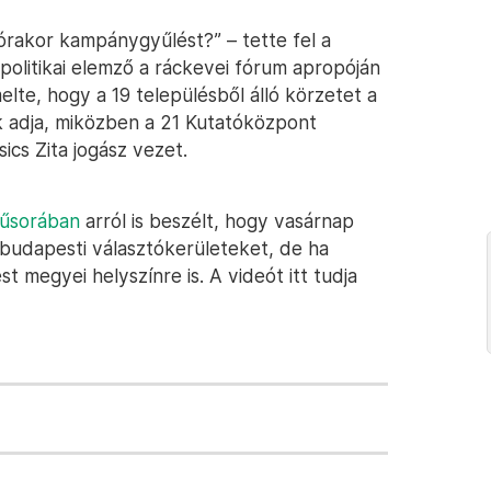
rakor kampánygyűlést?” – tette fel a
 politikai elemző a ráckevei fórum apropóján
melte, hogy a 19 településből álló körzetet a
adja, miközben a 21 Kutatóközpont
sics Zita jogász vezet.
műsorában
arról is beszélt, hogy vasárnap
a budapesti választókerületeket, de ha
t megyei helyszínre is. A videót itt tudja