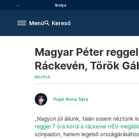
Ibolya
Menü
Kereső
Magyar Péter reggel
Ráckevén, Török Gábo
BELFÖLD
Pupli Anna Sára
„Nagyon jól állunk, talán sosem néztünk k
reggel 7 óra körül a ráckevei HÉV-megáll
színpadon, hanem legelső országjárásához 