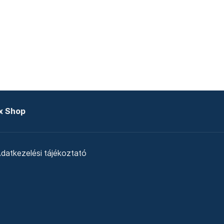
x Shop
datkezelési tájékoztató
zat
Telex Sales