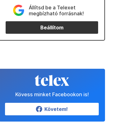
Állítsd be a Telexet
megbízható forrásnak!
Beállítom
Kövess minket Facebookon is!
Követem!