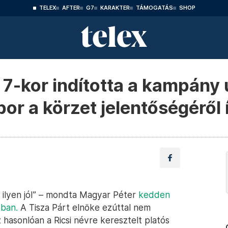
TELEX
AFTER
G7
KARAKTER
TÁMOGATÁS
SHOP
 7-kor indította a kampány 
r a körzet jelentőségéről 
i ilyen jól” – mondta Magyar Péter
kedden
óban.
A Tisza Párt elnöke ezúttal nem
hasonlóan a Ricsi névre keresztelt platós