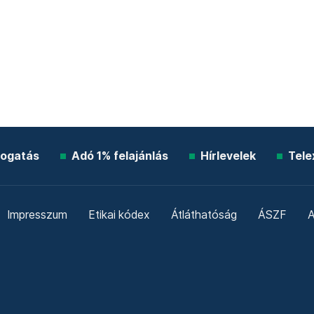
ogatás
Adó 1% felajánlás
Hírlevelek
Tele
Impresszum
Etikai kódex
Átláthatóság
ÁSZF
A
Süti beállítások
Szabályzatok
Kommentelési szabály