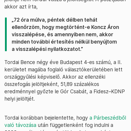
akkor azt írta,
„
72 óra múlva, péntek délben tehát
ellenőrzöm, hogy megtörtént-e Koncz Áron
visszalépése, és amennyiben nem, akkor
minden további értesítés nélkül benyújtom
a visszalépési nyilatkozatot.”
Tordai Bence négy éve Budapest 4-es számú, a II.
kerületet magába foglaló választókerületében lett
országgyűlési képviselő. Akkor az ellenzéki
összefogás jelöltjeként, 51,89 százalékos
eredménnyel győzte le Gór Csabát, a Fidesz–KDNP
helyi jelöltjét.
Tordai korábban bejelentette, hogy
a Párbeszédből
való távozása
után függetlenként fog indulni a