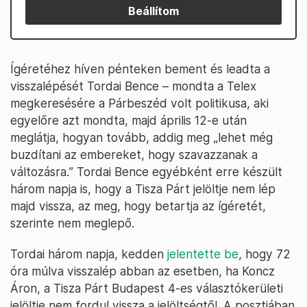
Beállítom
Ígéretéhez híven pénteken bement és leadta a
visszalépését Tordai Bence – mondta a Telex
megkeresésére a Párbeszéd volt politikusa, aki
egyelőre azt mondta, majd április 12-e után
meglátja, hogyan tovább, addig meg „lehet még
buzdítani az embereket, hogy szavazzanak a
változásra.” Tordai Bence egyébként erre készült
három napja is, hogy a Tisza Párt jelöltje nem lép
majd vissza, az meg, hogy betartja az ígéretét,
szerinte nem meglepő.
Tordai három napja, kedden
jelentette be
, hogy 72
óra múlva visszalép abban az esetben, ha Koncz
Áron, a Tisza Párt Budapest 4-es választókerületi
jelöltje nem fordul vissza a jelöltségtől. A posztjában