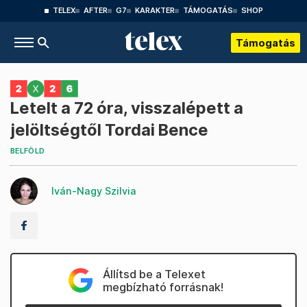
TELEX
AFTER
G7
KARAKTER
TÁMOGATÁS
SHOP
Támogatás
Letelt a 72 óra, visszalépett a
jelöltségtől Tordai Bence
BELFÖLD
Iván-Nagy Szilvia
Állítsd be a Telexet
megbízható forrásnak!