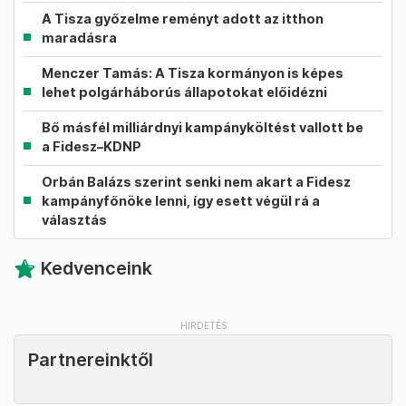
A Tisza győzelme reményt adott az itthon
maradásra
Menczer Tamás: A Tisza kormányon is képes
lehet polgárháborús állapotokat előidézni
Bő másfél milliárdnyi kampányköltést vallott be
a Fidesz–KDNP
Orbán Balázs szerint senki nem akart a Fidesz
kampányfőnöke lenni, így esett végül rá a
választás
Kedvenceink
Partnereinktől