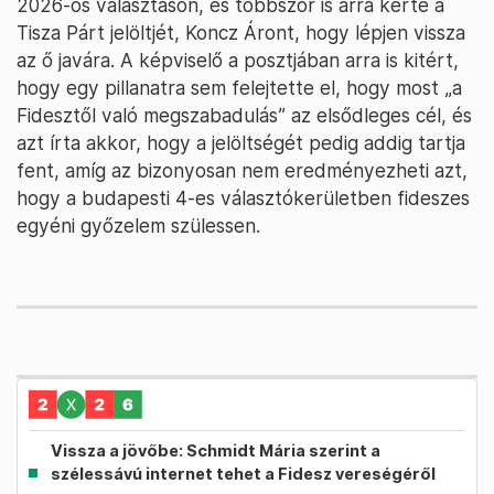
2026-os választáson, és többször is arra kérte a
Tisza Párt jelöltjét, Koncz Áront, hogy lépjen vissza
az ő javára. A képviselő a posztjában arra is kitért,
hogy egy pillanatra sem felejtette el, hogy most „a
Fidesztől való megszabadulás” az elsődleges cél, és
azt írta akkor, hogy a jelöltségét pedig addig tartja
fent, amíg az bizonyosan nem eredményezheti azt,
hogy a budapesti 4-es választókerületben fideszes
egyéni győzelem szülessen.
Vissza a jövőbe: Schmidt Mária szerint a
szélessávú internet tehet a Fidesz vereségéről