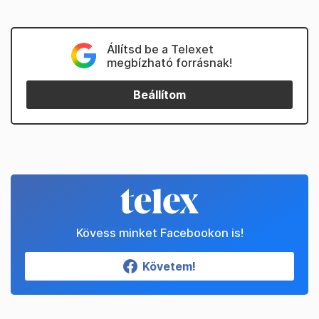
Állítsd be a Telexet
megbízható forrásnak!
Beállítom
Kövess minket Facebookon is!
Követem!