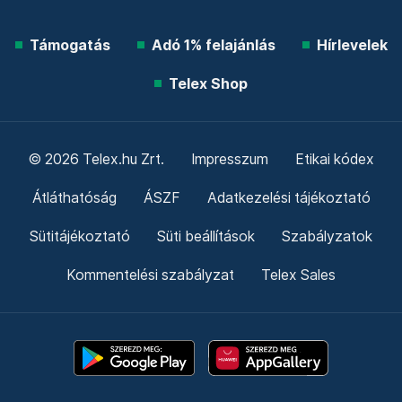
Támogatás
Adó 1% felajánlás
Hírlevelek
Telex Shop
© 2026 Telex.hu Zrt.
Impresszum
Etikai kódex
Átláthatóság
ÁSZF
Adatkezelési tájékoztató
Sütitájékoztató
Süti beállítások
Szabályzatok
Kommentelési szabályzat
Telex Sales