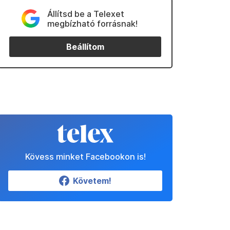
Állítsd be a Telexet
megbízható forrásnak!
Beállítom
Kövess minket Facebookon is!
Követem!