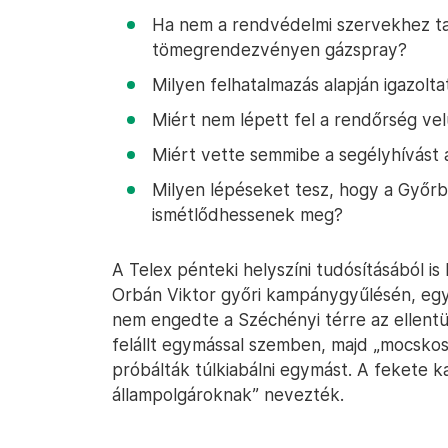
Ha nem a rendvédelmi szervekhez ta
tömegrendezvényen gázspray?
Milyen felhatalmazás alapján igazolta
Miért nem lépett fel a rendőrség ve
Miért vette semmibe a segélyhívást 
Milyen lépéseket tesz, hogy a Győr
ismétlődhessenek meg?
A Telex pénteki helyszíni tudósításából is
Orbán Viktor győri kampánygyűlésén, egy
nem engedte a Széchényi térre az ellent
felállt egymással szemben, majd „mocskos 
próbálták túlkiabálni egymást. A fekete
állampolgároknak” nevezték.