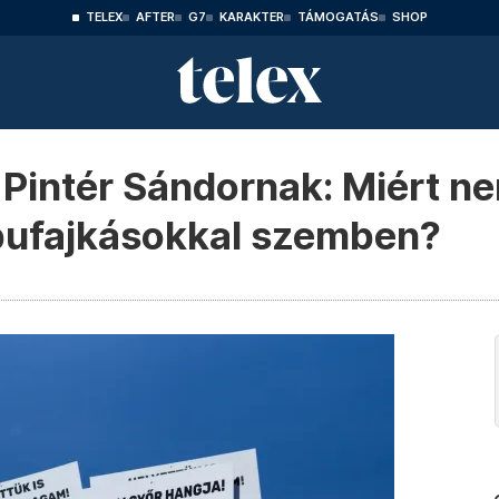
TELEX
AFTER
G7
KARAKTER
TÁMOGATÁS
SHOP
Pintér Sándornak: Miért ne
 pufajkásokkal szemben?