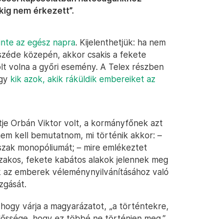
kig nem érkezett”.
zinte az egész napra
. Kijelenthetjük: ha nem
zéde közepén, akkor csakis a fekete
ólt volna a győri esemény. A Telex részben
ogy
kik azok, akik ráküldik embereiket az
tje Orbán Viktor volt, a kormányfőnek azt
nem kell bemutatnom, mi történik akkor: –
őszak monopóliumát; – mire emlékeztet
zakos, fekete kabátos alakok jelennek meg
ák az emberek véleménynyilvánításához való
zgását.
 hogy várja a magyarázatot, „a történtekre,
előssége, hogy ez többé ne történjen meg.”