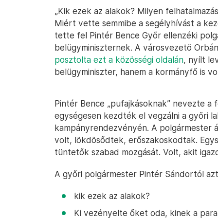
„Kik ezek az alakok? Milyen felhatalmazás
Miért vette semmibe a segélyhívást a kez
tette fel Pintér Bence Győr ellenzéki po
belügyminiszternek. A városvezető Orbán
posztolta ezt a közösségi oldalán
, nyílt 
belügyminiszter, hanem a kormányfő is vol
Pintér Bence „pufajkásoknak” nevezte a 
egységesen kezdték el vegzálni a győri l
kampányrendezvényén. A polgármester áll
volt, lökdösődtek, erőszakoskodtak. Egy
tüntetők szabad mozgását. Volt, akit igazol
A győri polgármester Pintér Sándortól az
kik ezek az alakok?
Ki vezényelte őket oda, kinek a paran