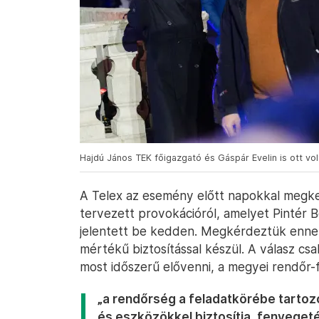
Hajdú János TEK főigazgató és Gáspár Evelin is ott vo
A Telex az esemény előtt napokkal megke
tervezett provokációról, amelyet Pintér
jelentett be kedden. Megkérdeztük ennek
mértékű biztosítással készül. A válasz cs
most időszerű elővenni, a megyei rendőr-
„a rendőrség a feladatkörébe tarto
és eszközökkel biztosítja, fenyege