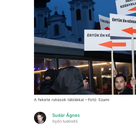
A fekete ruhások táblákkal – Fotó: Szami
Sudár Ágnes
Győri tudósító