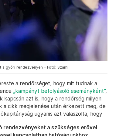
lt a győri rendezvényen – Fotó: Szami
reste a rendőrséget, hogy mit tudnak a
 Bence
„kampányt befolyásoló eseményként”
,
 kapcsán azt is, hogy a rendőrség milyen
ak a cikk megjelenése után érkezett meg, de
főkapitányság ugyanis azt válaszolta, hogy
zó rendezvényeket a szükséges erővel
téssel kapcsolatban hatóságunkhoz