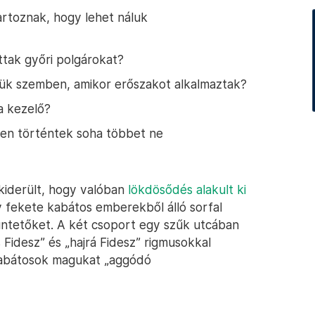
rtoznak, hogy lehet náluk
ttak győri polgárokat?
lük szemben, amikor erőszakot alkalmaztak?
a kezelő?
ben történtek soha többet ne
 kiderült, hogy valóban
lökdösődés alakult ki
 fekete kabátos emberekből álló sorfal
üntetőket. A két csoport egy szűk utcában
Fidesz” és „hajrá Fidesz” rigmusokkal
 kabátosok magukat „aggódó