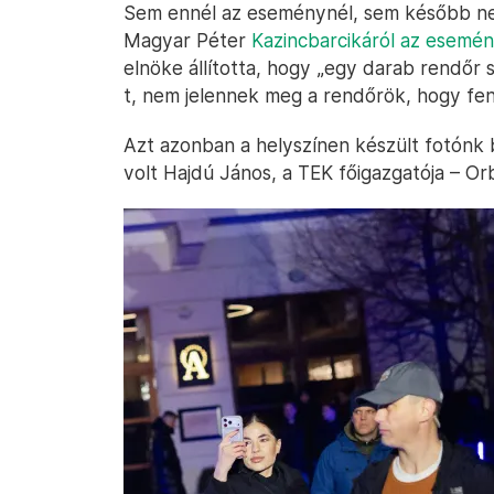
Sem ennél az eseménynél, sem később nem 
Magyar Péter
Kazincbarcikáról az esemén
elnöke állította, hogy „egy darab rendőr s
t, nem jelennek meg a rendőrök, hogy fen
Azt azonban a helyszínen készült fotónk 
volt Hajdú János, a TEK főigazgatója – Or