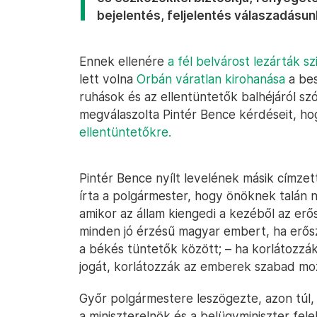
bejelentés, feljelentés válaszadásun
Ennek ellenére
a fél belvárost lezárták s
lett volna
Orbán váratlan kirohanása
a bes
ruhások és az ellentüntetők balhéjáról sz
megválaszolta Pintér Bence kérdéseit, h
ellentüntetőkre.
Pintér Bence nyílt levelének másik címzet
írta a polgármester, hogy önöknek talán 
amikor az állam kiengedi a kezéből az er
minden jó érzésű magyar embert, ha erős
a békés tüntetők között; – ha korlátozz
jogát, korlátozzák az emberek szabad mo
Győr polgármestere leszögezte, azon túl,
a miniszterelnök és a belügyminiszter fel