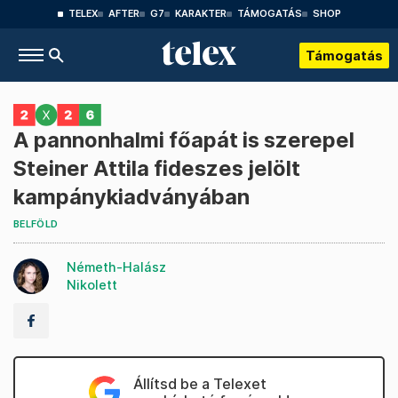
TELEX
AFTER
G7
KARAKTER
TÁMOGATÁS
SHOP
Támogatás
A pannonhalmi főapát is szerepel
Steiner Attila fideszes jelölt
kampánykiadványában
BELFÖLD
Németh-Halász
Nikolett
Állítsd be a Telexet