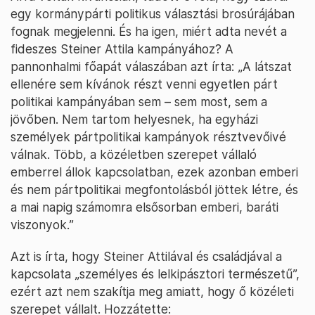
egy kormánypárti politikus választási brosúrájában
fognak megjelenni. És ha igen, miért adta nevét a
fideszes Steiner Attila kampányához? A
pannonhalmi főapát válaszában azt írta: „A látszat
ellenére sem kívánok részt venni egyetlen párt
politikai kampányában sem – sem most, sem a
jövőben. Nem tartom helyesnek, ha egyházi
személyek pártpolitikai kampányok résztvevőivé
válnak. Több, a közéletben szerepet vállaló
emberrel állok kapcsolatban, ezek azonban emberi
és nem pártpolitikai megfontolásból jöttek létre, és
a mai napig számomra elsősorban emberi, baráti
viszonyok.”
Azt is írta, hogy Steiner Attilával és családjával a
kapcsolata „személyes és lelkipásztori természetű”,
ezért azt nem szakítja meg amiatt, hogy ő közéleti
szerepet vállalt. Hozzátette: