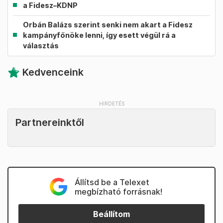
a Fidesz–KDNP
Orbán Balázs szerint senki nem akart a Fidesz
kampányfőnöke lenni, így esett végül rá a
választás
Kedvenceink
Partnereinktől
Állítsd be a Telexet
megbízható forrásnak!
Beállítom