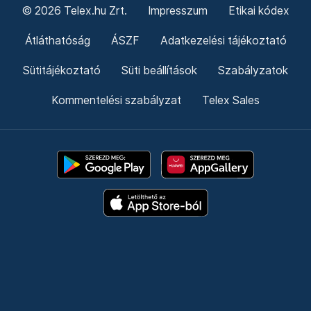
© 2026 Telex.hu Zrt.
Impresszum
Etikai kódex
Átláthatóság
ÁSZF
Adatkezelési tájékoztató
Sütitájékoztató
Süti beállítások
Szabályzatok
Kommentelési szabályzat
Telex Sales