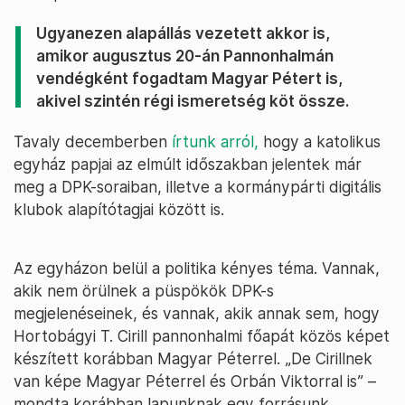
Ugyanezen alapállás vezetett akkor is,
amikor augusztus 20-án Pannonhalmán
vendégként fogadtam Magyar Pétert is,
akivel szintén régi ismeretség köt össze.
Tavaly decemberben
írtunk arról,
hogy a katolikus
egyház papjai az elmúlt időszakban jelentek már
meg a DPK-soraiban, illetve a kormánypárti digitális
klubok alapítótagjai között is.
Az egyházon belül a politika kényes téma. Vannak,
akik nem örülnek a püspökök DPK-s
megjelenéseinek, és vannak, akik annak sem, hogy
Hortobágyi T. Cirill pannonhalmi főapát közös képet
készített korábban Magyar Péterrel. „De Cirillnek
van képe Magyar Péterrel és Orbán Viktorral is” –
mondta korábban lapunknak egy forrásunk.