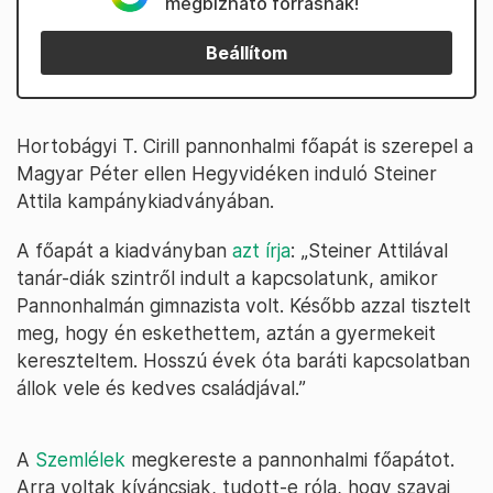
megbízható forrásnak!
Beállítom
Hortobágyi T. Cirill pannonhalmi főapát is szerepel a
Magyar Péter ellen Hegyvidéken induló Steiner
Attila kampánykiadványában.
A főapát a kiadványban
azt írja
: „Steiner Attilával
tanár-diák szintről indult a kapcsolatunk, amikor
Pannonhalmán gimnazista volt. Később azzal tisztelt
meg, hogy én eskethettem, aztán a gyermekeit
kereszteltem. Hosszú évek óta baráti kapcsolatban
állok vele és kedves családjával.”
A
Szemlélek
megkereste a pannonhalmi főapátot.
Arra voltak kíváncsiak, tudott-e róla, hogy szavai