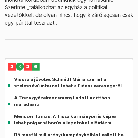
Szerinte „találkozhat az egyház a politikai
vezetőkkel, de olyan nincs, hogy kizárólagosan csak
egy párttal teszi azt”.
Vissza a jövőbe: Schmidt Mária szerint a
szélessávú internet tehet a Fidesz vereségéről
A Tisza győzelme reményt adott az itthon
maradásra
Menczer Tamás: A Tisza kormányon is képes
lehet polgárháborús állapotokat előidézni
Bő másfél milliárdnyi kampányköltést vallott be