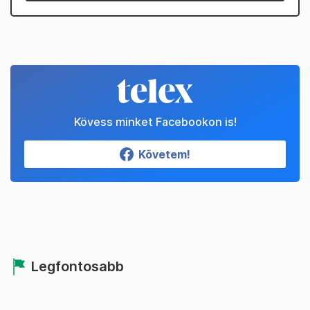
Kövess minket Facebookon is!
Követem!
Legfontosabb