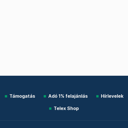
Támogatás
Adó 1% felajánlás
Hírlevelek
Telex Shop