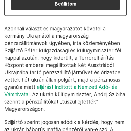
Beállítom
Azonnali választ és magyarázatot követel a
kormány Ukrajnától a magyarországi
pénzszállítmányok ügyében, írta közleményében
Szijjártó Péter külgazdasági és külügyminiszter fél
nappal azután, hogy kiderült, a Terrorelhárítási
Központ emberei megállítottak két Ausztriából
Ukrajnába tartó pénzszállító járművet és őrizetbe
vettek hét ukrán állampolgárt, majd a pénzmosás
gyanúja miatt
eljárást indított a Nemzeti Adó- és
Vámhivatal
. Az ukrán külügyminiszter, Andrij Szibiha
szerint a pénszállítókat „túszul ejtették”
Magyarországon.
Szijjártó szerint jogosan adódik a kérdés, hogy nem
az ukrán háborús maffia pénzéről van-e szó. A