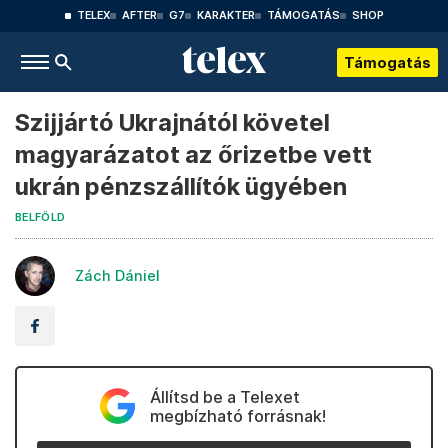
TELEX
AFTER
G7
KARAKTER
TÁMOGATÁS
SHOP
Támogatás
Szijjártó Ukrajnától követel
magyarázatot az őrizetbe vett
ukrán pénzszállítók ügyében
BELFÖLD
Zách Dániel
Állítsd be a Telexet
megbízható forrásnak!