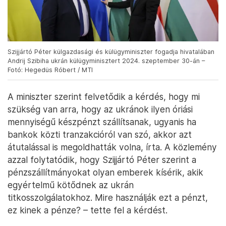
Szijjártó Péter külgazdasági és külügyminiszter fogadja hivatalában
Andrij Szibiha ukrán külügyminisztert 2024. szeptember 30-án –
Fotó: Hegedüs Róbert / MTI
A miniszter szerint felvetődik a kérdés, hogy mi
szükség van arra, hogy az ukránok ilyen óriási
mennyiségű készpénzt szállítsanak, ugyanis ha
bankok közti tranzakcióról van szó, akkor azt
átutalással is megoldhatták volna, írta. A közlemény
azzal folytatódik, hogy Szijjártó Péter szerint a
pénzszállítmányokat olyan emberek kísérik, akik
egyértelmű kötődnek az ukrán
titkosszolgálatokhoz. Mire használják ezt a pénzt,
ez kinek a pénze? – tette fel a kérdést.