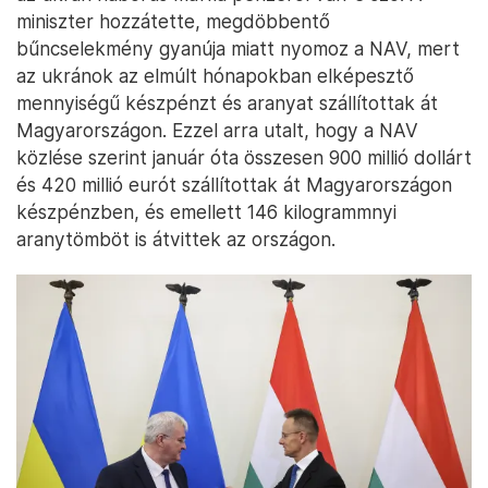
miniszter hozzátette, megdöbbentő
bűncselekmény gyanúja miatt nyomoz a NAV, mert
az ukránok az elmúlt hónapokban elképesztő
mennyiségű készpénzt és aranyat szállítottak át
Magyarországon. Ezzel arra utalt, hogy a NAV
közlése szerint január óta összesen 900 millió dollárt
és 420 millió eurót szállítottak át Magyarországon
készpénzben, és emellett 146 kilogrammnyi
aranytömböt is átvittek az országon.