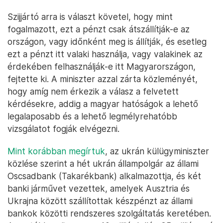
Szijjártó arra is választ követel, hogy mint
fogalmazott, ezt a pénzt csak átszállítják-e az
országon, vagy időnként meg is állítják, és esetleg
ezt a pénzt itt valaki használja, vagy valakinek az
érdekében felhasználják-e itt Magyarországon,
fejtette ki. A miniszter azzal zárta közleményét,
hogy amíg nem érkezik a válasz a felvetett
kérdésekre, addig a magyar hatóságok a lehető
legalaposabb és a lehető legmélyrehatóbb
vizsgálatot fogják elvégezni.
Mint korábban megírtuk
, az ukrán külügyminiszter
közlése szerint a hét ukrán állampolgár az állami
Oscsadbank (Takarékbank) alkalmazottja, és két
banki járművet vezettek, amelyek Ausztria és
Ukrajna között szállítottak készpénzt az állami
bankok közötti rendszeres szolgáltatás keretében.