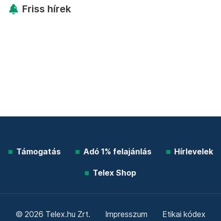
Friss hírek
Támogatás
Adó 1% felajánlás
Hírlevelek
Telex Shop
© 2026 Telex.hu Zrt.
Impresszum
Etikai kódex