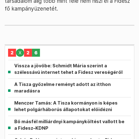
társadalom alig több mint fele nem hiszi el a Fidesz
fő kampányüzenetét.
Vissza a jövőbe: Schmidt Mária szerint a
szélessávú internet tehet a Fidesz vereségéről
A Tisza győzelme reményt adott az itthon
maradásra
Menczer Tamás: A Tisza kormányon is képes
lehet polgárháborús állapotokat előidézni
Bő másfél milliárdnyi kampányköltést vallott be
a Fidesz–KDNP