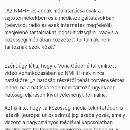
„Az NMHH és annak médiatanácsa csak a
sajtótermékekben és a médiaszolgáltatásokban
(televízió, rádió és ezek internetes megfelelői)
megjelenő tartalmakat jogosult vizsgálni, vagyis a
közösségi médiában közzétett tartalmak nem
tartoznak ezek közé.”
Ezért úgy látja, hogy a Vona Gábor által említett
videó vonatkozásában az NMHH-nak nincs
hatásköre. „A hatóság részéről tehát törvénysértés
lenne, ha a hatáskörébe nem tartozó ügyekben,
hatósági eljáráson kívül véleményt formálna.”
Azt is írta, hogy „a közösségi média tekintetében is
létezik (európai uniós szintű) jogi szabályozás, amely
viszont a hagyományos médiával kapcsolatban
alkalmazott tartalomfelügyeletre nem terjed ki. E