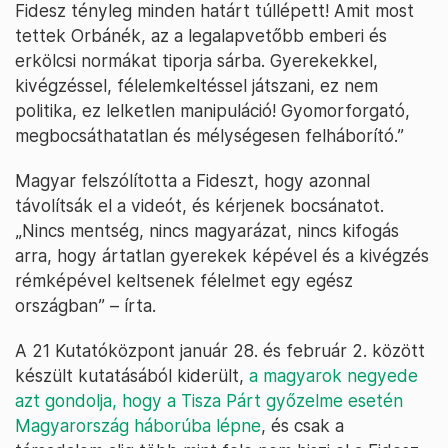
Fidesz tényleg minden határt túllépett! Amit most
tettek Orbánék, az a legalapvetőbb emberi és
erkölcsi normákat tiporja sárba. Gyerekekkel,
kivégzéssel, félelemkeltéssel játszani, ez nem
politika, ez lelketlen manipuláció! Gyomorforgató,
megbocsáthatatlan és mélységesen felháborító.”
Magyar felszólította a Fideszt, hogy azonnal
távolítsák el a videót, és kérjenek bocsánatot.
„Nincs mentség, nincs magyarázat, nincs kifogás
arra, hogy ártatlan gyerekek képével és a kivégzés
rémképével keltsenek félelmet egy egész
országban” – írta.
A 21 Kutatóközpont január 28. és február 2. között
készült kutatásából kiderült,
a magyarok negyede
azt gondolja, hogy a Tisza Párt győzelme esetén
Magyarország háborúba lépne
, és csak a