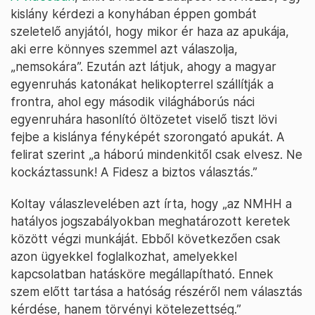
kislány kérdezi a konyhában éppen gombát
szeletelő anyjától, hogy mikor ér haza az apukája,
aki erre könnyes szemmel azt válaszolja,
„nemsokára”. Ezután azt látjuk, ahogy a magyar
egyenruhás katonákat helikopterrel szállítják a
frontra, ahol egy második világháborús náci
egyenruhára hasonlító öltözetet viselő tiszt lövi
fejbe a kislánya fényképét szorongató apukát. A
felirat szerint „a háború mindenkitől csak elvesz. Ne
kockáztassunk! A Fidesz a biztos választás.”
Koltay válaszlevelében azt írta, hogy „az NMHH a
hatályos jogszabályokban meghatározott keretek
között végzi munkáját. Ebből következően csak
azon ügyekkel foglalkozhat, amelyekkel
kapcsolatban hatásköre megállapítható. Ennek
szem előtt tartása a hatóság részéről nem választás
kérdése, hanem törvényi kötelezettség.”