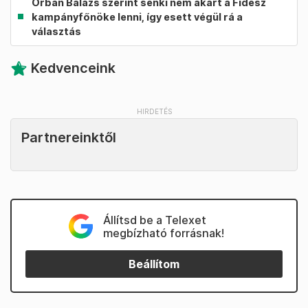
Orbán Balázs szerint senki nem akart a Fidesz
kampányfőnöke lenni, így esett végül rá a
választás
Kedvenceink
Partnereinktől
Állítsd be a Telexet
megbízható forrásnak!
Beállítom