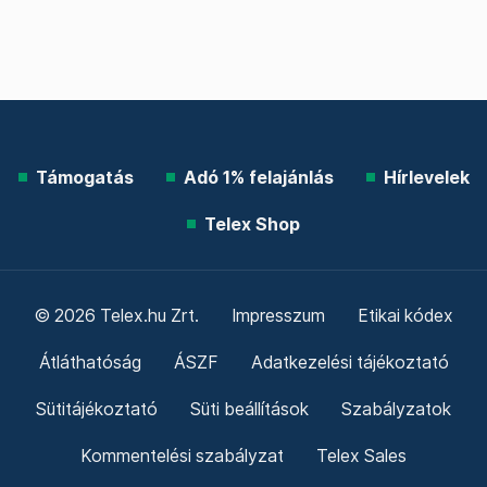
Támogatás
Adó 1% felajánlás
Hírlevelek
Telex Shop
© 2026 Telex.hu Zrt.
Impresszum
Etikai kódex
Átláthatóság
ÁSZF
Adatkezelési tájékoztató
Sütitájékoztató
Süti beállítások
Szabályzatok
Kommentelési szabályzat
Telex Sales