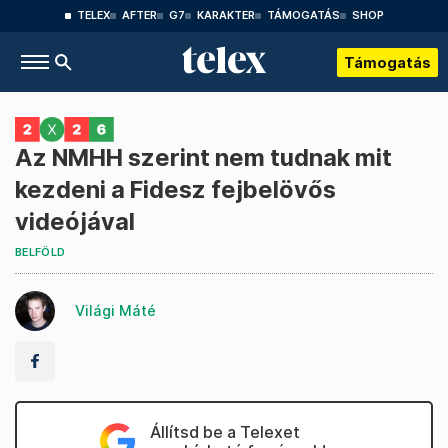
TELEX
AFTER
G7
KARAKTER
TÁMOGATÁS
SHOP
Támogatás
Az NMHH szerint nem tudnak mit
kezdeni a Fidesz fejbelövős
videójával
BELFÖLD
Világi Máté
Állítsd be a Telexet