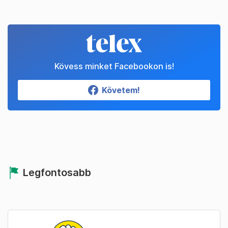
Kövess minket Facebookon is!
Követem!
Legfontosabb