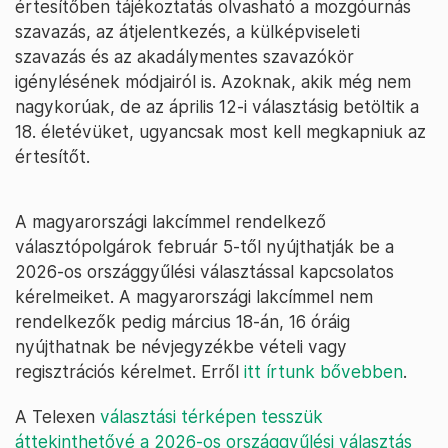
értesítőben tájékoztatás olvasható a mozgóurnás
szavazás, az átjelentkezés, a külképviseleti
szavazás és az akadálymentes szavazókör
igénylésének módjairól is. Azoknak, akik még nem
nagykorúak, de az április 12-i választásig betöltik a
18. életévüket, ugyancsak most kell megkapniuk az
értesítőt.
A magyarországi lakcímmel rendelkező
választópolgárok február 5-től nyújthatják be a
2026-os országgyűlési választással kapcsolatos
kérelmeiket. A magyarországi lakcímmel nem
rendelkezők pedig március 18-án, 16 óráig
nyújthatnak be névjegyzékbe vételi vagy
regisztrációs kérelmet. Erről
itt írtunk bővebben
.
A Telexen
választási térképen tesszük
áttekinthetővé a 2026-os országgyűlési választás