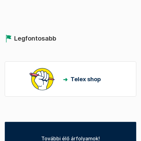
Legfontosabb
Telex shop
További élő árfolyamok!