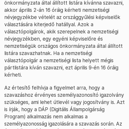
önkormányzata által állított listára kívánna szavazni,
akkor április 2-án 16 óráig kérheti nemzetiségi
névjegyzékbe vételét az országgyűlési képviselők
választására kiterjedő hatállyal. Azok a
választópolgárok, akik szerepelnek a nemzetiségi
névjegyzékben, egy egyéni képviselőre és
nemzetiségük országos önkormányzata által állított
listára szavazhatnak. Ha a nemzetiségi
választópolgár a nemzetiségi lista helyett mégis
pártlistára kíván szavazni, ezt április 9-én 16 óráig
kérheti.
Az értesítő felhívja a figyelmet arra, hogy a
szavazáshoz érvényes személyazonosító igazolvány
szükséges, ami lehet útlevél vagy jogosítvány is. Azt
is írják, hogy a DÁP (Digitális Állampolgárság
Program) alkalmazás nem alkalmas a
személyazonosság igazolására a szavazás során. Az