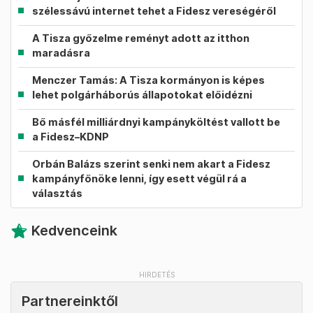
szélessávú internet tehet a Fidesz vereségéről
A Tisza győzelme reményt adott az itthon
maradásra
Menczer Tamás: A Tisza kormányon is képes
lehet polgárháborús állapotokat előidézni
Bő másfél milliárdnyi kampányköltést vallott be
a Fidesz–KDNP
Orbán Balázs szerint senki nem akart a Fidesz
kampányfőnöke lenni, így esett végül rá a
választás
Kedvenceink
Partnereinktől