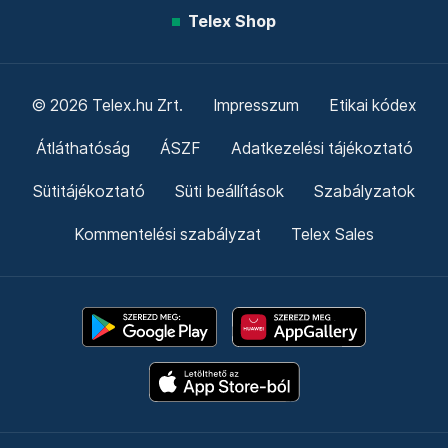
Telex Shop
© 2026 Telex.hu Zrt.
Impresszum
Etikai kódex
Átláthatóság
ÁSZF
Adatkezelési tájékoztató
Sütitájékoztató
Süti beállítások
Szabályzatok
Kommentelési szabályzat
Telex Sales