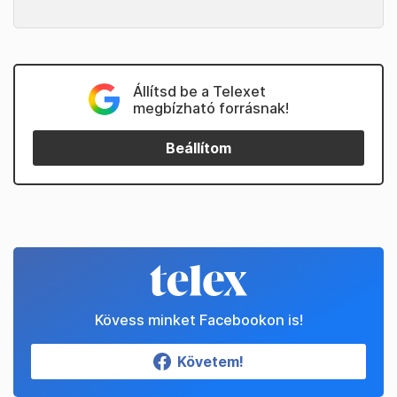
Állítsd be a Telexet
megbízható forrásnak!
Beállítom
Kövess minket Facebookon is!
Követem!