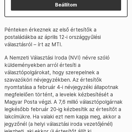
Beállítom
Pénteken érkeznek az első értesítők a
postaládákba az április 12-i országgyűlési
választásról – írt az MTI.
A Nemzeti Választási Iroda (NVI) névre szóló
küldeményekben arról értesíti a
választópolgárokat, hogy szerepelnek a
szavazóköri névjegyzékben. Az értesítők
nyomtatása a február 4-i névjegyzéki állapotnak
megfelelően történt, a levelek kézbesítését a
Magyar Posta végzi. A 7,6 millió választópolgárnak
legkésőbb február 20-ig kézbesítik az értesítőt a
lakcímükre. Ha valaki ezt nem kapja meg, akkor a
jegyzőnél (a helyi választási iroda vezetőjénél)
jelezheti, aki ekkor új értesítőt állít ki.