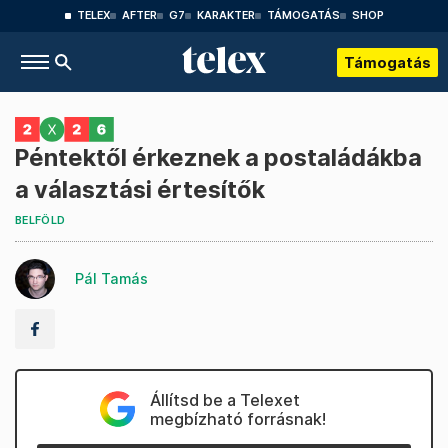
TELEX
AFTER
G7
KARAKTER
TÁMOGATÁS
SHOP
Támogatás
Péntektől érkeznek a postaládákba
a választási értesítők
BELFÖLD
Pál Tamás
Állítsd be a Telexet
megbízható forrásnak!