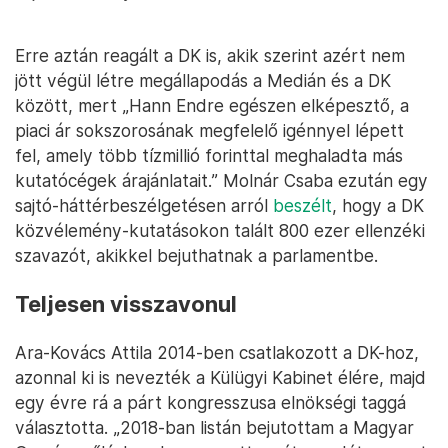
Erre aztán reagált a DK is, akik szerint azért nem
jött végül létre megállapodás a Medián és a DK
között, mert „Hann Endre egészen elképesztő, a
piaci ár sokszorosának megfelelő igénnyel lépett
fel, amely több tízmillió forinttal meghaladta más
kutatócégek árajánlatait.” Molnár Csaba ezután egy
sajtó-háttérbeszélgetésen arról
beszélt
, hogy a DK
közvélemény-kutatásokon talált 800 ezer ellenzéki
szavazót, akikkel bejuthatnak a parlamentbe.
Teljesen visszavonul
Ara-Kovács Attila 2014-ben csatlakozott a DK-hoz,
azonnal ki is nevezték a Külügyi Kabinet élére, majd
egy évre rá a párt kongresszusa elnökségi taggá
választotta. „2018-ban listán bejutottam a Magyar