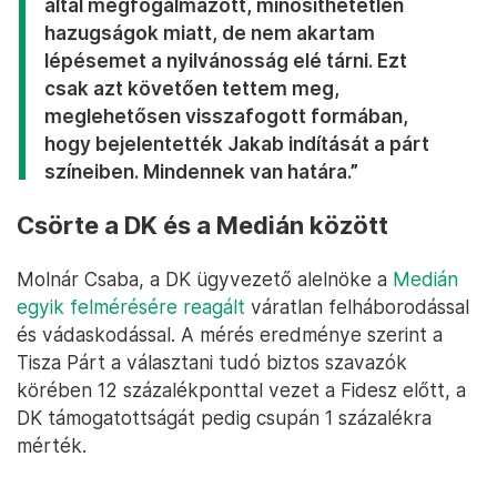
által megfogalmazott, minősíthetetlen
hazugságok miatt, de nem akartam
lépésemet a nyilvánosság elé tárni. Ezt
csak azt követően tettem meg,
meglehetősen visszafogott formában,
hogy bejelentették Jakab indítását a párt
színeiben. Mindennek van határa.”
Csörte a DK és a Medián között
Molnár Csaba, a DK ügyvezető alelnöke a
Medián
egyik felmérésére
reagált
váratlan felháborodással
és vádaskodással. A mérés eredménye szerint a
Tisza Párt a választani tudó biztos szavazók
körében 12 százalékponttal vezet a Fidesz előtt, a
DK támogatottságát pedig csupán 1 százalékra
mérték.