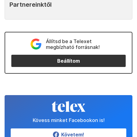
Partnereinktől
Állítsd be a Telexet
megbízható forrásnak!
Beállítom
Kövess minket Facebookon is!
Követem!