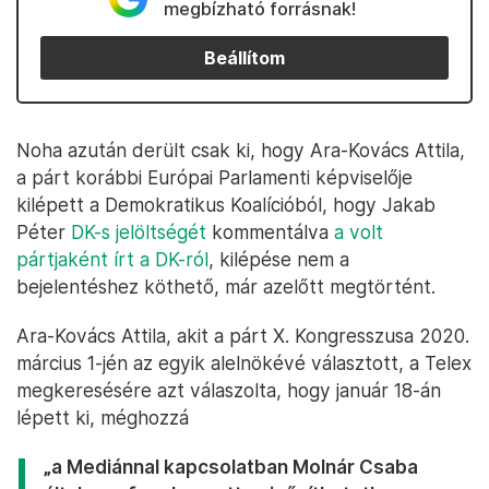
megbízható forrásnak!
Beállítom
Noha azután derült csak ki, hogy Ara-Kovács Attila,
a párt korábbi Európai Parlamenti képviselője
kilépett a Demokratikus Koalícióból, hogy Jakab
Péter
DK-s jelöltségét
kommentálva
a volt
pártjaként írt a DK-ról
, kilépése nem a
bejelentéshez köthető, már azelőtt megtörtént.
Ara-Kovács Attila, akit a párt X. Kongresszusa 2020.
március 1-jén az egyik alelnökévé választott, a Telex
megkeresésére azt válaszolta, hogy január 18-án
lépett ki, méghozzá
„a Mediánnal kapcsolatban Molnár Csaba