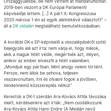
Országgyűlésbe, de nem vettem át mandátumomat.
2019-ben viszont a DK Európai Parlamenti
képviselője lettem. […] A párt X. Kongresszusa
2020 március 1-én az egyik alelnökévé választott” –
áll a
DK oldalán
megtalálható bemutatkozásában.
A korábbi DK-s EP-képviselő a visszalépéséről szóló
bejegyzés alá azt írta: nem várja el, hogy mások,
akik a maguk hitét védik, megértsék azt, milyen,
amikor az ember elveszíti a hitét valamiben.
„Mondjuk egy pártban. Mint ahogy velem történt.
Persze, nem állok be sehova, teljesen
visszavonultam, írni és olvasni fogok a jövőben,
mindennemű közszereplés nélkül.”
Kerestük a DK-t szerdán Ara-Kovács Attila távozása
miatt, kérdéseinkre azt írták: „Nem csodálkozunk
Ara-Kovács Attila Hann Endre (A Medián nevű