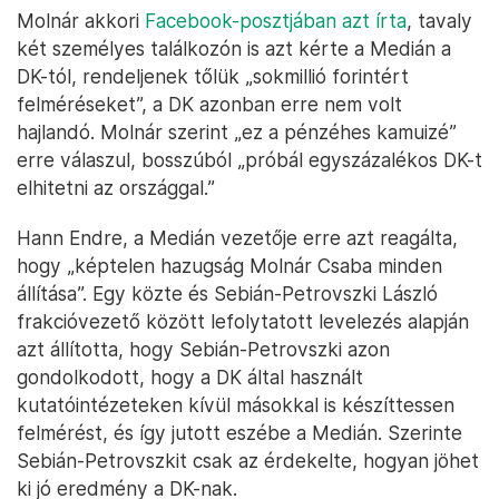
Molnár akkori
Facebook-posztjában azt írta
, tavaly
két személyes találkozón is azt kérte a Medián a
DK-tól, rendeljenek tőlük „sokmillió forintért
felméréseket”, a DK azonban erre nem volt
hajlandó. Molnár szerint „ez a pénzéhes kamuizé”
erre válaszul, bosszúból „próbál egyszázalékos DK-t
elhitetni az országgal.”
Hann Endre, a Medián vezetője erre azt reagálta,
hogy „képtelen hazugság Molnár Csaba minden
állítása”. Egy közte és Sebián-Petrovszki László
frakcióvezető között lefolytatott levelezés alapján
azt állította, hogy Sebián-Petrovszki azon
gondolkodott, hogy a DK által használt
kutatóintézeteken kívül másokkal is készíttessen
felmérést, és így jutott eszébe a Medián. Szerinte
Sebián-Petrovszkit csak az érdekelte, hogyan jöhet
ki jó eredmény a DK-nak.