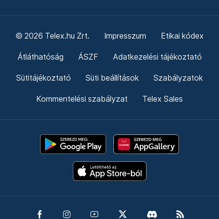
© 2026 Telex.hu Zrt.
Impresszum
Etikai kódex
Átláthatóság
ÁSZF
Adatkezelési tájékoztató
Sütitájékoztató
Süti beállítások
Szabályzatok
Kommentelési szabályzat
Telex Sales