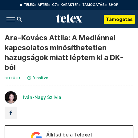
TELEX
AFTER
G7
KARAKTER
TÁMOGATÁS
SHOP
Támogatás
Ara-Kovács Attila: A Mediánnal
kapcsolatos minősíthetetlen
hazugságok miatt léptem ki a DK-
ból
frissítve
BELFÖLD
Iván-Nagy Szilvia
Állítsd be a Telexet