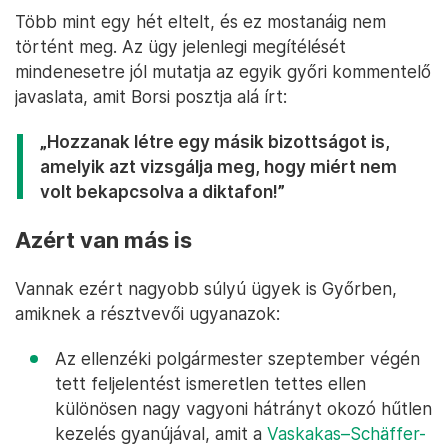
Több mint egy hét eltelt, és ez mostanáig nem
történt meg. Az ügy jelenlegi megítélését
mindenesetre jól mutatja az egyik győri kommentelő
javaslata, amit Borsi posztja alá írt:
„Hozzanak létre egy másik bizottságot is,
amelyik azt vizsgálja meg, hogy miért nem
volt bekapcsolva a diktafon!”
Azért van más is
Vannak ezért nagyobb súlyú ügyek is Győrben,
amiknek a résztvevői ugyanazok:
Az ellenzéki polgármester szeptember végén
tett feljelentést ismeretlen tettes ellen
különösen nagy vagyoni hátrányt okozó hűtlen
kezelés gyanújával, amit a
Vaskakas–Schäffer-