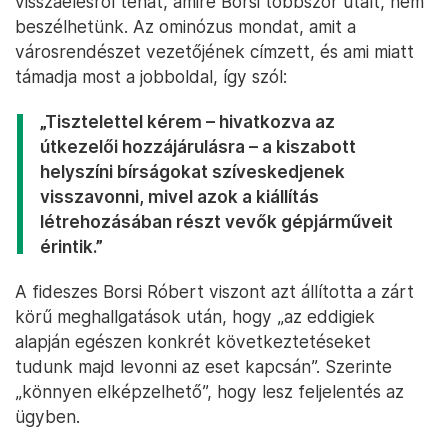
visszaélésről tehát, amire Borsi többször utalt, nem
beszélhetünk. Az ominózus mondat, amit a
városrendészet vezetőjének címzett, és ami miatt
támadja most a jobboldal, így szól:
„Tisztelettel kérem – hivatkozva az
útkezelői hozzájárulásra – a kiszabott
helyszíni bírságokat szíveskedjenek
visszavonni, mivel azok a kiállítás
létrehozásában részt vevők gépjárműveit
érintik.”
A fideszes Borsi Róbert viszont azt állította a zárt
körű meghallgatások után, hogy „az eddigiek
alapján egészen konkrét következtetéseket
tudunk majd levonni az eset kapcsán”. Szerinte
„könnyen elképzelhető”, hogy lesz feljelentés az
ügyben.