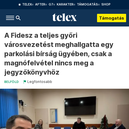
TELEX
AFTER
G7
KARAKTER
TÁMOGATÁS
SHOP
Támogatás
A Fidesz a teljes győri
városvezetést meghallgatta egy
parkolási bírság ügyében, csak a
magnófelvétel nincs meg a
jegyzőkönyvhöz
Legfontosabb
BELFÖLD