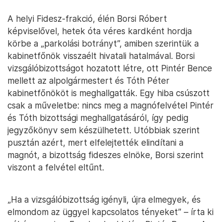
A helyi Fidesz-frakció, élén Borsi Róbert
képviselővel, hetek óta véres kardként hordja
körbe a „parkolási botrányt”, amiben szerintük a
kabinetfőnök visszaélt hivatali hatalmával. Borsi
vizsgálóbizottságot hozatott létre, ott Pintér Bence
mellett az alpolgármestert és Tóth Péter
kabinetfőnököt is meghallgatták. Egy hiba csúszott
csak a műveletbe: nincs meg a magnófelvétel Pintér
és Tóth bizottsági meghallgatásáról, így pedig
jegyzőkönyv sem készülhetett. Utóbbiak szerint
pusztán azért, mert elfelejtették elindítani a
magnót, a bizottság fideszes elnöke, Borsi szerint
viszont a felvétel eltűnt.
„Ha a vizsgálóbizottság igényli, újra elmegyek, és
elmondom az üggyel kapcsolatos tényeket” – írta ki