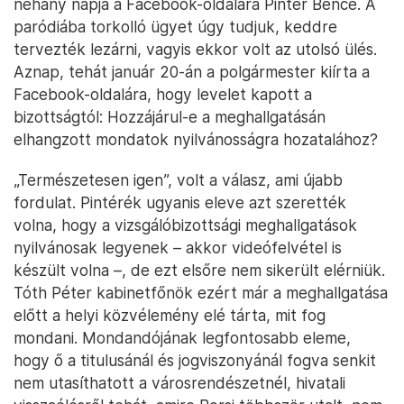
néhány napja a Facebook-oldalára Pintér Bence. A
paródiába torkolló ügyet úgy tudjuk, keddre
tervezték lezárni, vagyis ekkor volt az utolsó ülés.
Aznap, tehát január 20-án a polgármester kiírta a
Facebook-oldalára, hogy levelet kapott a
bizottságtól: Hozzájárul-e a meghallgatásán
elhangzott mondatok nyilvánosságra hozatalához?
„Természetesen igen”, volt a válasz, ami újabb
fordulat. Pintérék ugyanis eleve azt szerették
volna, hogy a vizsgálóbizottsági meghallgatások
nyilvánosak legyenek – akkor videófelvétel is
készült volna –, de ezt elsőre nem sikerült elérniük.
Tóth Péter kabinetfőnök ezért már a meghallgatása
előtt a helyi közvélemény elé tárta, mit fog
mondani. Mondandójának legfontosabb eleme,
hogy ő a titulusánál és jogviszonyánál fogva senkit
nem utasíthatott a városrendészetnél, hivatali