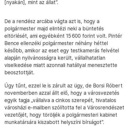
[nyakán], mint az állat”.
De a rendész arcába vágta azt is, hogy a
polgármester majd elintézi neki a büntetés
eltörlését, ami egyébként 15 600 forint volt. Pintér
Bence ellenzéki polgármester néhány héttel
később, amikor az eset egy testkamerás felvétel
alapján nyilvánosságra került, vállalhatatlan
viselkedése miatt azonnali hatállyal menesztette
beosztottját.
Úgy tűnt, ezzel le is zárult az ügy, de Borsi Róbert
novemberben azzal állt elő, hogy a városvezetés
egyik tagja „vállalva a cinkos szerepét, hivatalos
városházi e-mailben szólította fel a Városrendészet
vezetőjét, hogy töröljék a polgármesteri kabinet
munkatársára kiszabott helyszíni bírságot”.