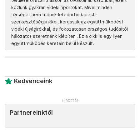
területéről szállíthasson az olvasóinak sztorikat, ezért
közlünk gyakran vidéki riportokat. Mivel minden
térséget nem tudunk lefedni budapesti
szerkesztőségünkkel, keressük az együttműködést
vidéki újságírókkal, és fokozatosan országos tudósítói
hálózatot szeretnénk kiépíteni. Ez a cikk is egy ilyen
együttműködés keretein belül készült.
Kedvenceink
Partnereinktől