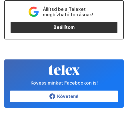
Állítsd be a Telexet
megbízható forrásnak!
Beállítom
Kövess minket Facebookon is!
Követem!