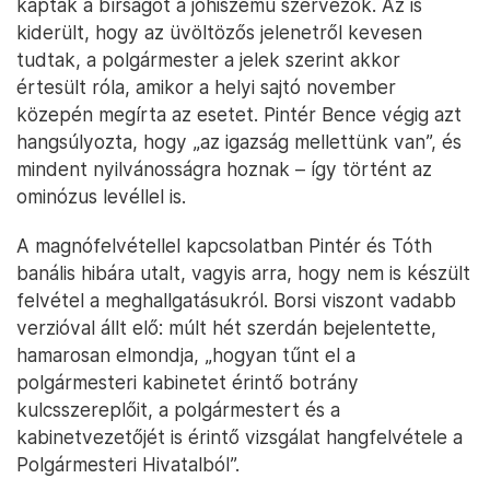
kapták a bírságot a jóhiszemű szervezők. Az is
kiderült, hogy az üvöltözős jelenetről kevesen
tudtak, a polgármester a jelek szerint akkor
értesült róla, amikor a helyi sajtó november
közepén megírta az esetet. Pintér Bence végig azt
hangsúlyozta, hogy „az igazság mellettünk van”, és
mindent nyilvánosságra hoznak – így történt az
ominózus levéllel is.
A magnófelvétellel kapcsolatban Pintér és Tóth
banális hibára utalt, vagyis arra, hogy nem is készült
felvétel a meghallgatásukról. Borsi viszont vadabb
verzióval állt elő: múlt hét szerdán bejelentette,
hamarosan elmondja, „hogyan tűnt el a
polgármesteri kabinetet érintő botrány
kulcsszereplőit, a polgármestert és a
kabinetvezetőjét is érintő vizsgálat hangfelvétele a
Polgármesteri Hivatalból”.