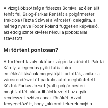
A vizsgálóbizottság a fideszes Borsival az élén állt
tehát fel, Balog-Farkas Renátát a polgármester
frakciója (Tiszta Szívvel a Városért) delegálta, a
mérleg nyelve Fodor Roland független képviselő,
aki eddig szinte kivétel nélkül a jobboldallal
szavazott.
Mi történt pontosan?
A történet tavaly október végén kezdődött. Palotai
Károly, a legendás győri futballbíró
emlékkiállításának megnyitóját tartották, amikor a
városrendészet öt parkoló autót megbüntetett.
Köztük Farkas József (volt) polgármesteri
megbízottét, aki ordibálni kezdett az egyik
rendésszel, szidva annak főnökét. Azzal
fenyegetőzött, hogy „akkorát tekerek majd a