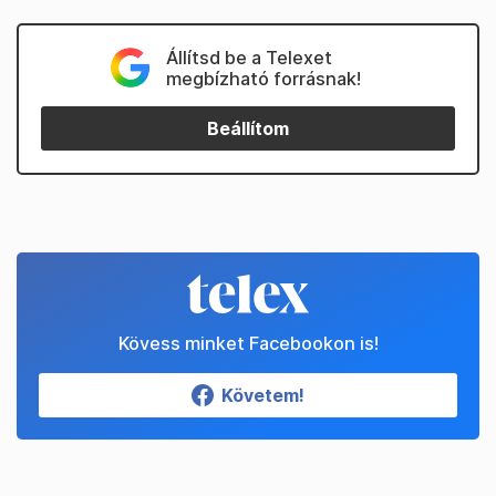
Állítsd be a Telexet
megbízható forrásnak!
Beállítom
Kövess minket Facebookon is!
Követem!