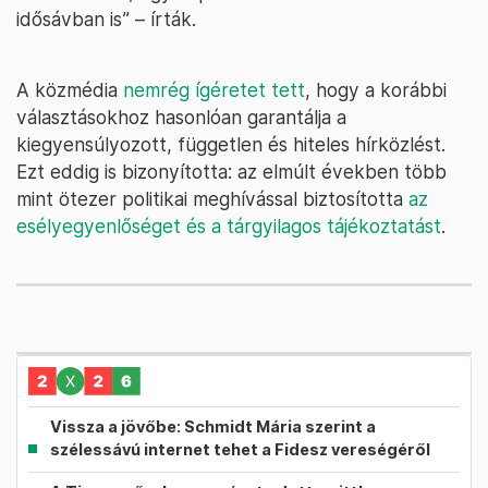
idősávban is” – írták.
A közmédia
nemrég ígéretet tett
, hogy a korábbi
választásokhoz hasonlóan garantálja a
kiegyensúlyozott, független és hiteles hírközlést.
Ezt eddig is bizonyította: az elmúlt években több
mint ötezer politikai meghívással biztosította
az
esélyegyenlőséget és a tárgyilagos tájékoztatást
.
Vissza a jövőbe: Schmidt Mária szerint a
szélessávú internet tehet a Fidesz vereségéről