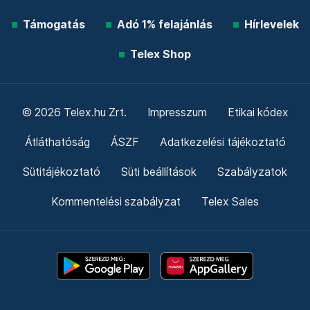
Támogatás
Adó 1% felajánlás
Hírlevelek
Telex Shop
© 2026 Telex.hu Zrt.
Impresszum
Etikai kódex
Átláthatóság
ÁSZF
Adatkezelési tájékoztató
Sütitájékoztató
Süti beállítások
Szabályzatok
Kommentelési szabályzat
Telex Sales