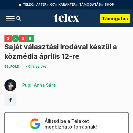
TELEX
AFTER
G7
KARAKTER
TÁMOGATÁS
SHOP
Támogatás
Saját választási irodával készül a
közmédia április 12-re
frissítve
BELFÖLD
Pupli Anna Sára
Állítsd be a Telexet
megbízható forrásnak!