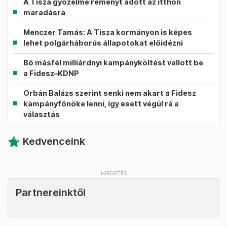
A Tisza győzelme reményt adott az itthon
maradásra
Menczer Tamás: A Tisza kormányon is képes
lehet polgárháborús állapotokat előidézni
Bő másfél milliárdnyi kampányköltést vallott be
a Fidesz–KDNP
Orbán Balázs szerint senki nem akart a Fidesz
kampányfőnöke lenni, így esett végül rá a
választás
Kedvenceink
Partnereinktől