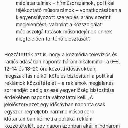
médiatartalmak – hírműsorszámok, politikai
tájékoztató műsorszámok – vonatkozásában a
kiegyensúlyozott szereplési arány szerinti
megjelenítést, valamint a közszolgálati
médiaszolgáltatások műsoridejének ennek
megfelelően történő elosztását”.
Hozzátették azt is, hogy a közmédia televíziós és
rádiós adásában naponta három alkalommal, a 6–8,
12–14 és 18–20 óra közötti idősávokban,
megszakítás nélkül köteles biztosítani a politikai
reklámok közzétételét – a reklámok megjelenési
sorrendjét pedig az esélyegyenlőség biztosítása
érdekében naponta változtatni kell. „A
jelölőszervezet egy idősávban naponta csak
egyszer, legfeljebb harminc másodperc
időtartamban kérheti a politikai reklám
közzétételét, egy napon azonban akár mindhárom