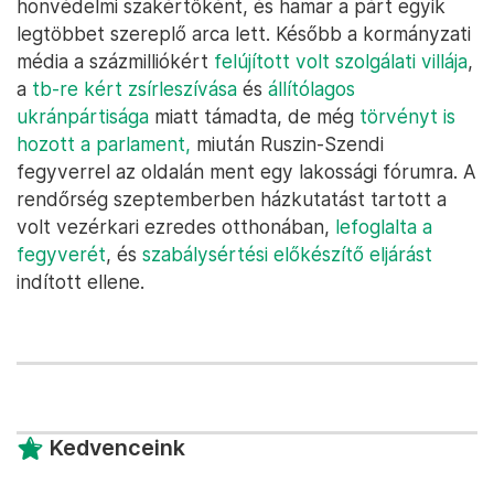
honvédelmi szakértőként, és hamar a párt egyik
legtöbbet szereplő arca lett. Később a kormányzati
média a százmilliókért
felújított volt szolgálati villája
,
a
tb-re kért zsírleszívása
és
állítólagos
ukránpártisága
miatt támadta, de még
törvényt is
hozott a parlament,
miután Ruszin-Szendi
fegyverrel az oldalán ment egy lakossági fórumra. A
rendőrség szeptemberben házkutatást tartott a
volt vezérkari ezredes otthonában,
lefoglalta a
fegyverét
, és
szabálysértési előkészítő eljárást
indított ellene.
Kedvenceink