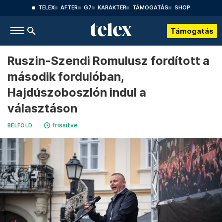
TELEX
AFTER
G7
KARAKTER
TÁMOGATÁS
SHOP
Támogatás
Ruszin-Szendi Romulusz fordított a
második fordulóban,
Hajdúszoboszlón indul a
választáson
frissítve
BELFÖLD