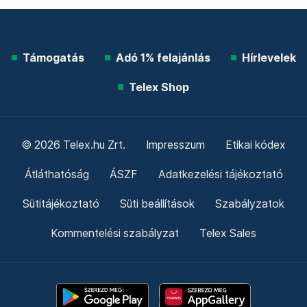
Támogatás
Adó 1% felajánlás
Hírlevelek
Telex Shop
© 2026 Telex.hu Zrt.
Impresszum
Etikai kódex
Átláthatóság
ÁSZF
Adatkezelési tájékoztató
Sütitájékoztató
Süti beállítások
Szabályzatok
Kommentelési szabályzat
Telex Sales