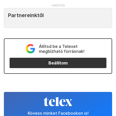
Partnereinktől
Állítsd be a Telexet
megbízható forrásnak!
Beállítom
Kövess minket Facebookon is!