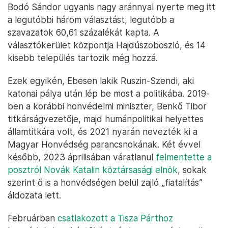
Bodó Sándor ugyanis nagy aránnyal nyerte meg itt
a legutóbbi három választást, legutóbb a
szavazatok 60,61 százalékát kapta. A
választókerület központja Hajdúszoboszló, és 14
kisebb település tartozik még hozzá.
Ezek egyikén, Ebesen lakik Ruszin-Szendi, aki
katonai pálya után lép be most a politikába. 2019-
ben a korábbi honvédelmi miniszter, Benkő Tibor
titkárságvezetője, majd humánpolitikai helyettes
államtitkára volt, és 2021 nyarán nevezték ki a
Magyar Honvédség parancsnokának. Két évvel
később, 2023 áprilisában váratlanul
felmentette a
posztról Novák Katalin köztársasági elnök
, sokak
szerint ő is a honvédségen belül zajló „fiatalítás”
áldozata lett.
Februárban
csatlakozott a Tisza Párthoz