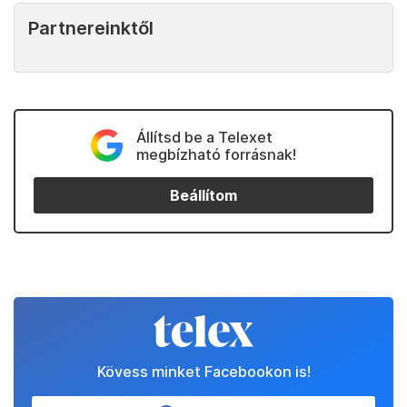
Partnereinktől
Állítsd be a Telexet
megbízható forrásnak!
Beállítom
Kövess minket Facebookon is!