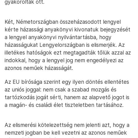
gyakorolták ott.
Két, Németországban összeházasodott lengyel
kérte házassági anyakönyvi kivonatuk bejegyzését
a lengyel anyakönyvi nyilvántartásba, hogy
házasságukat Lengyelországban is elismerjék. Az
illetékes hatóságok ezt megtagadták tőlük azzal az
indokkal, hogy a lengyel jog nem engedélyezi az
azonos neműek házasságát.
Az EU bírósága szerint egy ilyen döntés ellentétes
az uniós joggal: nem csak a szabad mozgás és
tartózkodás jogát sérti, hanem az alapvető jogot is
a magán- és családi élet tiszteletben tartásához.
Az elismerési kötelezettség nem jelenti azt, hogy a
nemzeti jogban be kell vezetni az azonos neműek