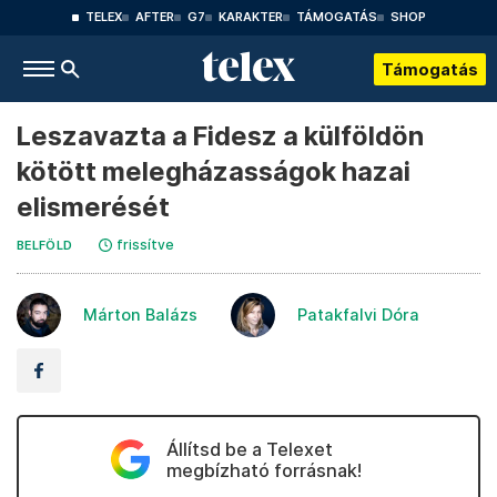
TELEX
AFTER
G7
KARAKTER
TÁMOGATÁS
SHOP
Támogatás
Leszavazta a Fidesz a külföldön
kötött melegházasságok hazai
elismerését
frissítve
BELFÖLD
Márton Balázs
Patakfalvi Dóra
Állítsd be a Telexet
megbízható forrásnak!