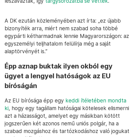
leszavazták, így
tárgysorozatba se vették
.
A DK ezután közleményében azt írta: „ez újabb
bizonyíték arra, miért nem szabad soha többé
egypárti kétharmadnak lennie Magyarországon: az
egyszemélyi teljhatalom felülírja még a saját
alaptörvényét is.”
Épp aznap buktak ilyen okból egy
ügyet a lengyel hatóságok az EU
bíróságán
Az EU bírósága épp egy
keddi ítéletében mondta
ki
, hogy egy tagállam hatóságai kötelesek elismerni
azt a házasságot, amelyet egy másikban kötött
jogszerűen két azonos nemű uniós polgár, ha a
szabad mozgáshoz és tartózkodáshoz való jogukat