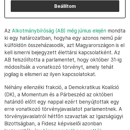
Beállítom
Az
Alkotmánybíróság (AB) még június elején
mondta
ki egy határozatban, hogyha egy azonos nemű pár
külföldön összeházasodik, azt Magyarországon is el
kell ismerni bejegyzett élettársi kapcsolatként. Az
AB felszólította a parlamentet, hogy október 31-ig
módosítsák a vonatkozó törvényt, amely tehát
jogilag is elismeri az ilyen kapcsolatokat.
Néhány ellenzéki frakció, a Demokratikus Koalíció
(DK), a Momentum és a Párbeszéd az októberi
határidő előtt egy nappal ezért benyújtottak egy
erre vonatkozó törvényjavaslatot parlamentnek. A
törvényjavaslatról hétfőn szavaztak az Igazságügyi
Bizottságban, a Fidesz képviselői azonban