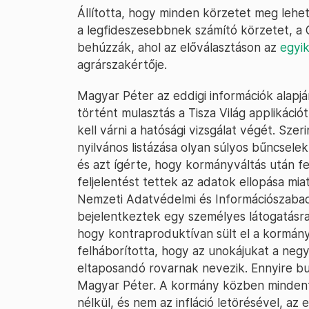
Állította, hogy minden körzetet meg lehet
a legfideszesebbnek számító körzetet, a
behúzzák, ahol az előválasztáson az
egyik
agrárszakértője.
Magyar Péter az eddigi információk alapj
történt mulasztás a Tisza Világ applikáció
kell várni a hatósági vizsgálat végét. Szer
nyilvános listázása olyan súlyos bűncselek
és azt ígérte, hogy kormányváltás után f
feljelentést tettek az adatok ellopása mi
Nemzeti Adatvédelmi és Információszabad
bejelentkeztek egy személyes látogatásra 
hogy kontraproduktívan sült el a kormány
felháborította, hogy az unokájukat a neg
eltaposandó rovarnak nevezik. Ennyire but
Magyar Péter. A kormány közben mindenf
nélkül, és nem az infláció letörésével, a