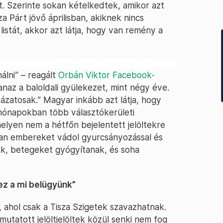
ott. Szerinte sokan kételkedtek, amikor azt
a Párt jövő áprilisban, akiknek nincs
 listát, akkor azt látja, hogy van remény a
lni” – reagált
Orbán Viktor Facebook-
anaz a baloldali gyülekezet, mint négy éve.
ckázatosak.” Magyar inkább azt látja, hogy
 hónapokban több választókerületi
lyen nem a hétfőn bejelentett jelöltekre
lyan embereket vádol gyurcsányozással és
ak, betegeket gyógyítanak, és soha
 ez a mi belügyünk”
, ahol csak a Tisza Szigetek szavazhatnak.
utatott jelöltjelöltek közül senki nem fog