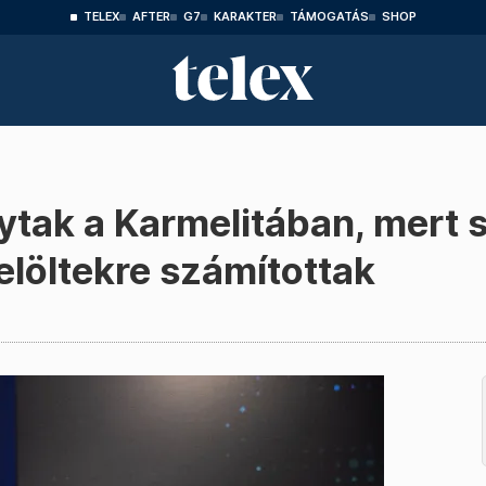
TELEX
AFTER
G7
KARAKTER
TÁMOGATÁS
SHOP
ytak a Karmelitában, mert 
jelöltekre számítottak