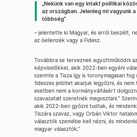
„Nekünk van egy intakt politikai köz
az országban. Jelenleg mi vagyunk 
többség”
– jelentette ki Magyar, és arról beszélt,
az óellenzék vagy a Fidesz.
Továbbra se terveznek együttműködni azok
képviselőkkel, akik 2022-ben egyéni vál
szerinte a Tisza így is toronymagasan fo
fideszes jelöltet akarjuk legyőzni, és nem
esetben nem a kormányváltásért dolgozna
szavazatait szeretnék megosztani.” Szeri
akik 2022-ben győzni tudtak, és mindenk
Tiszára szavaz, vagy Orbán Viktor hatalom
választók szemébe kell nézni, és mindenki
magyar választók.”