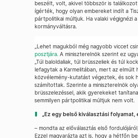
beszélt, volt, akivel többször is találkoz
ígérték, hogy olyan embereket indít a Tisz
pártpolitikai múltjuk. Ha valaki végignézi a
kormányváltásra.
„Lehet magukból még nagyobb viccet csiná
posztjára.
A miniszterelnök szerint ez ugy
„Túl baloldaliak, túl brüsszeliek és túl ko
lefagytak a Karmelitában, mert az elmúlt
közvélemény-kutatást végeztek, és sok he
számítottak. Szerinte a miniszterelnök o
brüsszelezéssel, akik gyerekeket tanítan
semmilyen pártpolitikai múltjuk nem volt.
„Ez egy belső kiválasztási folyamat,
– mondta az előválasztás első fordulójáról
Ezzel magyarázta azt is, hogy a hétfőn bem