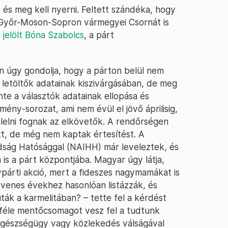
 és meg kell nyerni. Feltett szándéka, hogy
 Győr-Moson-Sopron vármegyei Csornát is
 jelölt Bóna Szabolcs
, a párt
án úgy gondolja, hogy a párton belül nem
t letöltők adatainak kiszivárgásában, de meg
inte a választók adatainak ellopása és
mény-sorozat, ami nem évül el jövő áprilisig,
elelni fognak az elkövetők. A rendőrségen
att, de még nem kaptak értesítést. A
ság Hatósággal (NAIHH) már leveleztek, és
is a párt központjába. Magyar úgy látja,
párti akció, mert a fideszes nagymamákat is
yvenes évekhez hasonlóan listázzák, és
ák a karmelitában? – tette fel a kérdést
éle mentőcsomagot vesz fel a tudtunk
z egészségügy vagy közlekedés válságával