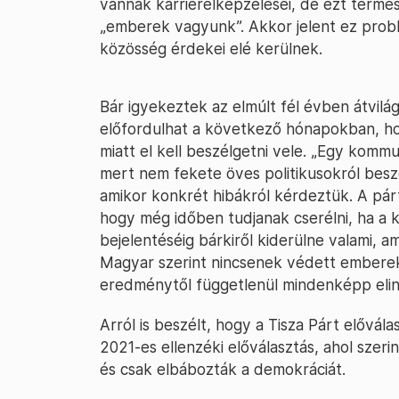
vannak karrierelképzelései, de ezt termés
„emberek vagyunk”. Akkor jelent ez probl
közösség érdekei elé kerülnek.
Bár igyekeztek az elmúlt fél évben átvilág
előfordulhat a következő hónapokban, hogy
miatt el kell beszélgetni vele. „Egy kom
mert nem fekete öves politikusokról besz
amikor konkrét hibákról kérdeztük. A pár
hogy még időben tudjanak cserélni, ha a ké
bejelentéséig bárkiről kiderülne valami, a
Magyar szerint nincsenek védett emberek,
eredménytől függetlenül mindenképp elin
Arról is beszélt, hogy a Tisza Párt elővál
2021-es ellenzéki előválasztás, ahol szer
és csak elbábozták a demokráciát.