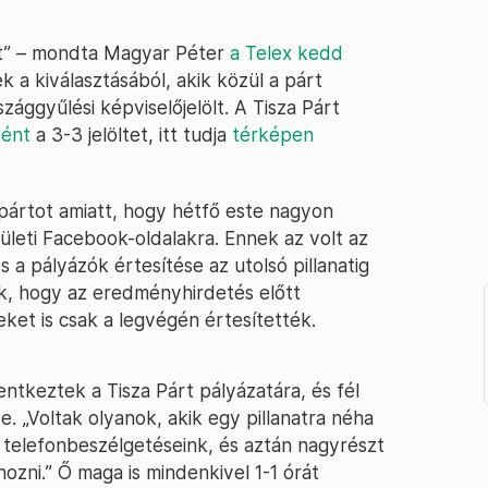
lt” – mondta Magyar Péter
a Telex kedd
a kiválasztásából, akik közül a párt
zággyűlési képviselőjelölt. A Tisza Párt
ként
a 3-3 jelöltet, itt tudja
térképen
a pártot amiatt, hogy hétfő este nagyon
erületi Facebook-oldalakra. Ennek az volt az
 a pályázók értesítése az utolsó pillanatig
ák, hogy az eredményhirdetés előtt
eket is csak a legvégén értesítették.
entkeztek a Tisza Párt pályázatára, és fél
. „Voltak olyanok, akik egy pillanatra néha
s telefonbeszélgetéseink, és aztán nagyrészt
ozni.” Ő maga is mindenkivel 1-1 órát