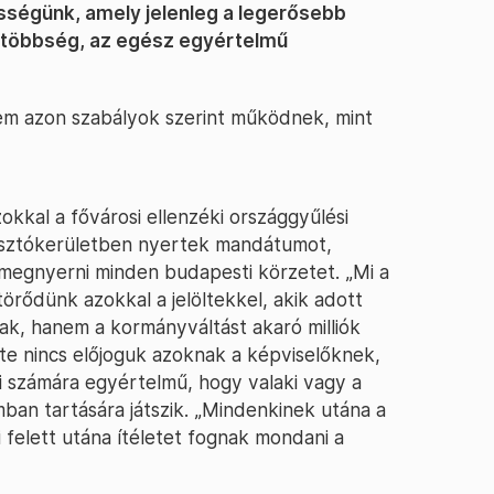
össégünk, amely jelenleg a legerősebb
a többség, az egész egyértelmű
 nem azon szabályok szerint működnek, mint
kal a fővárosi ellenzéki országgyűlési
asztókerületben nyertek mandátumot,
g megnyerni minden budapesti körzetet. „Mi a
 törődünk azokkal a jelöltekkel, akik adott
k, hanem a kormányváltást akaró milliók
nte nincs előjoguk azoknak a képviselőknek,
i számára egyértelmű, hogy valaki vagy a
ban tartására játszik. „Mindenkinek utána a
 felett utána ítéletet fognak mondani a