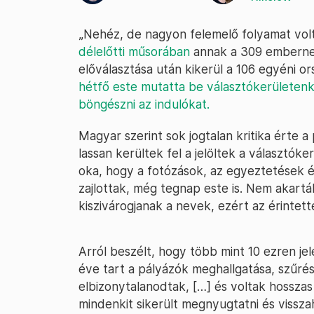
„Nehéz, de nagyon felemelő folyamat vo
délelőtti műsorában
annak a 309 embernek 
előválasztása után kikerül a 106 egyéni ors
hétfő este mutatta be választókerületen
böngészni az indulókat.
Magyar szerint sok jogtalan kritika érte 
lassan kerültek fel a jelöltek a választók
oka, hogy a fotózások, az egyeztetések és
zajlottak, még tegnap este is. Nem akart
kiszivárogjanak a nevek, ezért az érintett
Arról beszélt, hogy több mint 10 ezren jel
éve tart a pályázók meghallgatása, szűrése
elbizonytalanodtak, […] és voltak hossza
mindenkit sikerült megnyugtatni és visszah