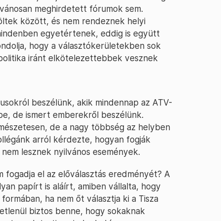
yilvánosan meghirdetett fórumok sem.
elöltek között, és nem rendeznek helyi
mindenben egyetértenek, eddig is együtt
ndolja, hogy a választókerületekben sok
politika iránt elkötelezettebbek vesznek
usokról beszélünk, akik mindennap az ATV-
be, de ismert emberekről beszélünk.
rmészetesen, de a nagy többség az helyben
llégánk arról kérdezte, hogyan fogják
ha nem lesznek nyilvános események.
em fogadja el az előválasztás eredményét? A
yan papírt is aláírt, amiben vállalta, hogy
s formában, ha nem őt választja ki a Tisza
getlenül biztos benne, hogy sokaknak