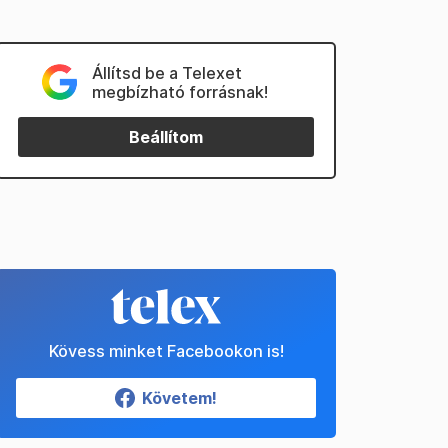
Állítsd be a Telexet
megbízható forrásnak!
Beállítom
Kövess minket Facebookon is!
Követem!