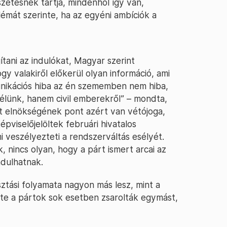
zetesnek tartja, mindenhol így van,
émát szerinte, ha az egyéni ambíciók a
ítani az indulókat, Magyar szerint
 valakiről előkerül olyan információ, ami
munikációs hiba az én szememben nem hiba,
élünk, hanem civil emberekről” – mondta,
t elnökségének pont azért van vétójoga,
pviselőjelöltek februári hivatalos
mi veszélyezteti a rendszerváltás esélyét.
 nincs olyan, hogy a párt ismert arcai az
dulhatnak.
asztási folyamata nagyon más lesz, mint a
inte a pártok sok esetben zsarolták egymást,