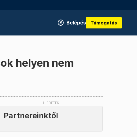
Belépés
Támogatás
sok helyen nem
Partnereinktől