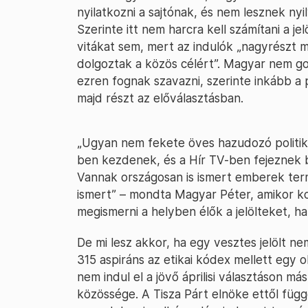
nyilatkozni a sajtónak, és nem lesznek n
Szerinte itt nem harcra kell számítani a j
vitákat sem, mert az indulók „nagyrészt 
dolgoztak a közös célért”. Magyar nem go
ezren fognak szavazni, szerinte inkább a 
majd részt az előválasztásban.
„Ugyan nem fekete öves hazudozó politik
ben kezdenek, és a Hír TV-ben fejeznek 
Vannak országosan is ismert emberek te
ismert” – mondta Magyar Péter, amikor ko
megismerni a helyben élők a jelölteket, 
De mi lesz akkor, ha egy vesztes jelölt n
315 aspiráns az etikai kódex mellett egy ol
nem indul el a jövő áprilisi választáson má
közössége. A Tisza Párt elnöke ettől füg