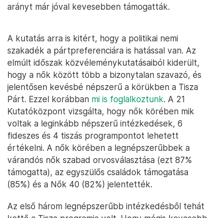
arányt már jóval kevesebben támogatták.
A kutatás arra is kitért, hogy a politikai nemi
szakadék a pártpreferenciára is hatással van. Az
elmúlt időszak közvéleménykutatásaiból kiderült,
hogy a nők között több a bizonytalan szavazó, és
jelentősen kevésbé népszerű a körükben a Tisza
Párt. Ezzel korábban
mi is foglalkoztunk
. A 21
Kutatóközpont vizsgálta, hogy nők körében mik
voltak a leginkább népszerű intézkedések, 6
fideszes és 4 tiszás programpontot lehetett
értékelni. A nők körében a legnépszerűbbek a
várandós nők szabad orvosválasztása (ezt 87%
támogatta), az egyszülős családok támogatása
(85%) és a Nők 40 (82%) jelentették.
Az első három legnépszerűbb intézkedésből tehát