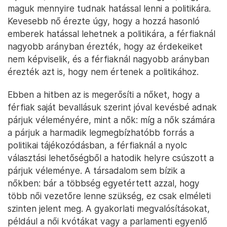
maguk mennyire tudnak hatással lenni a politikára.
Kevesebb nő érezte úgy, hogy a hozzá hasonló
emberek hatással lehetnek a politikára, a férfiaknál
nagyobb arányban érezték, hogy az érdekeiket
nem képviselik, és a férfiaknál nagyobb arányban
érezték azt is, hogy nem értenek a politikához.
Ebben a hitben az is megerősíti a nőket, hogy a
férfiak saját bevallásuk szerint jóval kevésbé adnak
párjuk véleményére, mint a nők: míg a nők számára
a párjuk a harmadik legmegbízhatóbb forrás a
politikai tájékozódásban, a férfiaknál a nyolc
választási lehetőségből a hatodik helyre csúszott a
párjuk véleménye. A társadalom sem bízik a
nőkben: bár a többség egyetértett azzal, hogy
több női vezetőre lenne szükség, ez csak elméleti
szinten jelent meg. A gyakorlati megvalósításokat,
például a női kvótákat vagy a parlamenti egyenlő