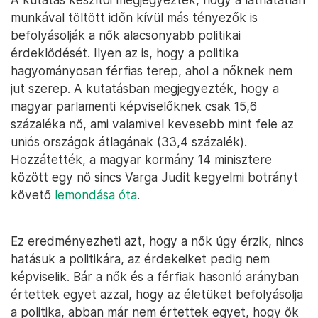
munkával töltött időn kívül más tényezők is
befolyásolják a nők alacsonyabb politikai
érdeklődését. Ilyen az is, hogy a politika
hagyományosan férfias terep, ahol a nőknek nem
jut szerep. A kutatásban megjegyezték, hogy a
magyar parlamenti képviselőknek csak 15,6
százaléka nő, ami valamivel kevesebb mint fele az
uniós országok átlagának (33,4 százalék).
Hozzátették, a magyar kormány 14 minisztere
között egy nő sincs Varga Judit kegyelmi botrányt
követő
lemondása óta
.
Ez eredményezheti azt, hogy a nők úgy érzik, nincs
hatásuk a politikára, az érdekeiket pedig nem
képviselik. Bár a nők és a férfiak hasonló arányban
értettek egyet azzal, hogy az életüket befolyásolja
a politika, abban már nem értettek egyet, hogy ők