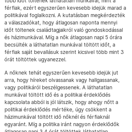
több időt töltenek láthatatlan munkával, mint a
férfiak, ezért egyszerűen kevesebb idejük marad a
politikával foglalkozni. A kutatásban megkérdezték
a válaszadókat, hogy átlagosan naponta mennyi
időt töltenek családtagjaikról való gondoskodással
és házimunkával. Míg a nők átlagosan napi 5 órára
becsülték a láthatatlan munkával töltött időt, a
férfiak saját bevallásuk szerint kicsivel több mint 3
órát töltöttek ugyanezzel.
A nőknek tehát egyszerűen kevesebb idejük jut
arra, hogy híreket olvassanak vagy hallgassanak,
vagy politikáról beszélgessenek. A láthatatlan
munkával töltött idő és a politikai érdeklődés
kapcsolata abból is jól látszik, hogy ahogy nőtt a
politikai érdeklődés mértéke, úgy csökkent a
házimunkával töltött idő nőknél és férfiaknál
egyaránt. Míg a politika iránt nagyon érdeklődők
átlagosan napi 3,4 órát töltöttek láthatatlan