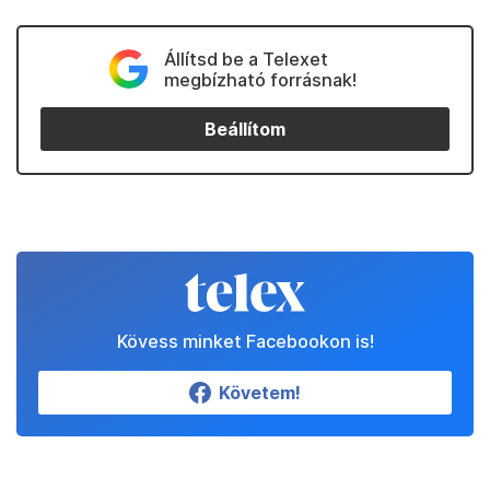
Állítsd be a Telexet
megbízható forrásnak!
Beállítom
Kövess minket Facebookon is!
Követem!