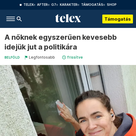
TELEX
AFTER
G7
KARAKTER
TÁMOGATÁS
SHOP
Támogatás
A nőknek egyszerűen kevesebb
idejük jut a politikára
Legfontosabb
frissítve
BELFÖLD