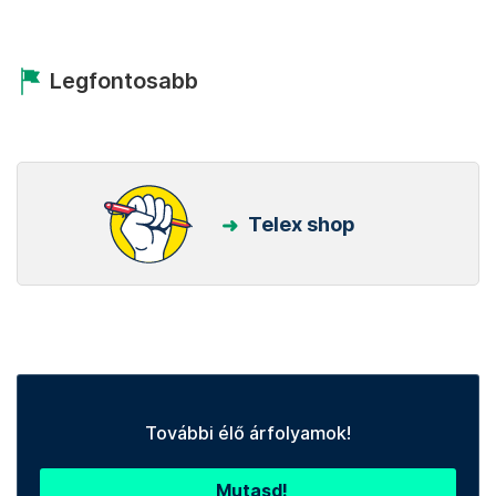
Legfontosabb
Telex shop
További élő árfolyamok!
Mutasd!