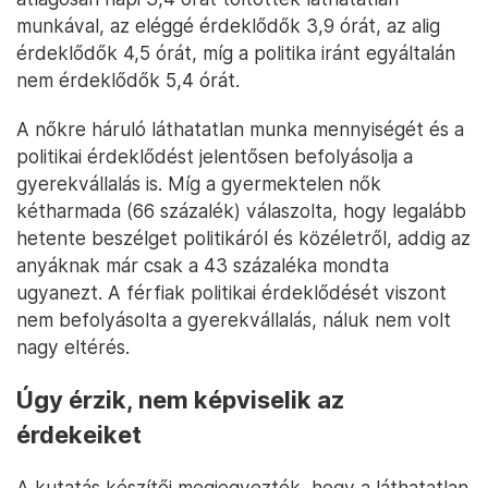
munkával, az eléggé érdeklődők 3,9 órát, az alig
érdeklődők 4,5 órát, míg a politika iránt egyáltalán
nem érdeklődők 5,4 órát.
A nőkre háruló láthatatlan munka mennyiségét és a
politikai érdeklődést jelentősen befolyásolja a
gyerekvállalás is. Míg a gyermektelen nők
kétharmada (66 százalék) válaszolta, hogy legalább
hetente beszélget politikáról és közéletről, addig az
anyáknak már csak a 43 százaléka mondta
ugyanezt. A férfiak politikai érdeklődését viszont
nem befolyásolta a gyerekvállalás, náluk nem volt
nagy eltérés.
Úgy érzik, nem képviselik az
érdekeiket
A kutatás készítői megjegyezték, hogy a láthatatlan