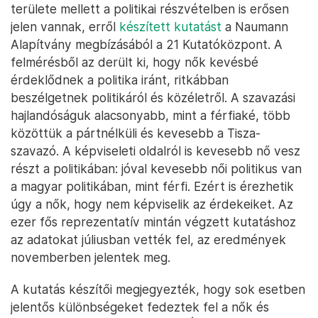
területe mellett a politikai részvételben is erősen
jelen vannak, erről
készített kutatást
a Naumann
Alapítvány megbízásából a 21 Kutatóközpont. A
felmérésből az derült ki, hogy nők kevésbé
érdeklődnek a politika iránt, ritkábban
beszélgetnek politikáról és közéletről. A szavazási
hajlandóságuk alacsonyabb, mint a férfiaké, több
közöttük a pártnélküli és kevesebb a Tisza-
szavazó. A képviseleti oldalról is kevesebb nő vesz
részt a politikában: jóval kevesebb női politikus van
a magyar politikában, mint férfi. Ezért is érezhetik
úgy a nők, hogy nem képviselik az érdekeiket. Az
ezer fős reprezentatív mintán végzett kutatáshoz
az adatokat júliusban vették fel, az eredmények
novemberben jelentek meg.
A kutatás készítői megjegyezték, hogy sok esetben
jelentős különbségeket fedeztek fel a nők és