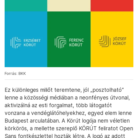
Forrás: BKK
Ez különleges miliőt teremtene, jól „posztolható”
lenne a közösségi médiában a neonfényes útvonal,
aktivizálná az esti forgalmat, több látogatót
vonzana a vendéglátóhelyekhez, egyed elem lenne
Budapest arculatában. A Körút logója nem véletlen
körkörös, a mellette szereplő KÖRÚT feliratot Open
Sans fontkészlettel hozták létre. A logó az adott