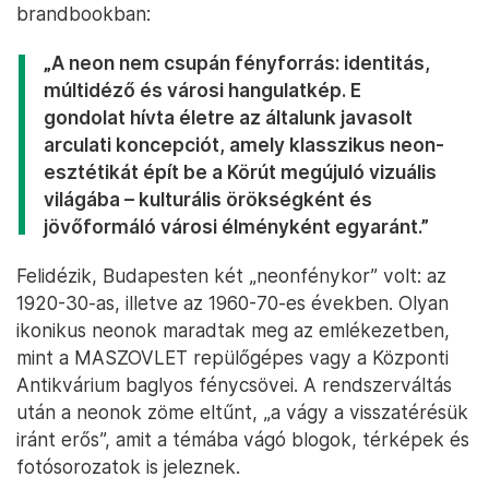
brandbookban:
„A neon nem csupán fényforrás: identitás,
múltidéző és városi hangulatkép. E
gondolat hívta életre az általunk javasolt
arculati koncepciót, amely klasszikus neon-
esztétikát épít be a Körút megújuló vizuális
világába – kulturális örökségként és
jövőformáló városi élményként egyaránt.”
Felidézik, Budapesten két „neonfénykor” volt: az
1920-30-as, illetve az 1960-70-es években. Olyan
ikonikus neonok maradtak meg az emlékezetben,
mint a MASZOVLET repülőgépes vagy a Központi
Antikvárium baglyos fénycsövei. A rendszerváltás
után a neonok zöme eltűnt, „a vágy a visszatérésük
iránt erős”, amit a témába vágó blogok, térképek és
fotósorozatok is jeleznek.