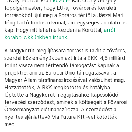
Tavaly február 8-án
közölte
Karácsony Gergely
főpolgármester, hogy EU-s, fővárosi és kerületi
forrásokból újul meg a Boráros tértől a Jászai Mari
térig tartó fontos útvonal, ami egységes arculatot is
kap. Hogy mit lehetne kezdeni a Körúttal,
arról
korábbi cikkünkben írtunk
.
A Nagykörút megújítására forrást is talált a főváros,
szerdai közleményükben azt írta a BKK, 4,5 milliárd
forint vissza nem térítendő támogatást kapnak a
projektre, ami az Európai Unió támogatásával, a
Magyar Állam társfinanszírozásával valósulhat meg.
Hozzátették, A BKK megkötötte és hatályba
léptette a Nagykörút megújításához kapcsolódó
tervezési szerződést, aminek a költségeit a Fővárosi
Önkormányzat előfinanszírozza. A szerződést a
nyertes ajánlattevő Via Futura Kft.-vel kötötték
meg.