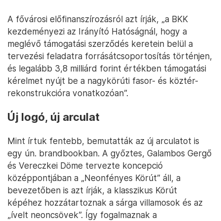
A fővárosi előfinanszírozásról azt írják, „a BKK
kezdeményezi az Irányító Hatóságnál, hogy a
meglévő támogatási szerződés keretein belül a
tervezési feladatra forrásátcsoportosítás történjen,
és legalább 3,8 milliárd forint értékben támogatási
kérelmet nyújt be a nagykörúti fasor- és köztér-
rekonstrukcióra vonatkozóan”.
Új logó, új arculat
Mint írtuk fentebb, bemutatták az új arculatot is
egy ún. brandbookban. A győztes, Galambos Gergő
és Vereczkei Döme tervezte koncepció
középpontjában a „Neonfényes Körút” áll, a
bevezetőben is azt írják, a klasszikus Körút
képéhez hozzátartoznak a sárga villamosok és az
„ívelt neoncsövek”. Így fogalmaznak a