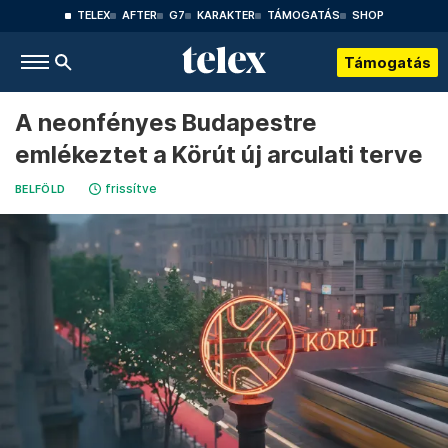
TELEX
AFTER
G7
KARAKTER
TÁMOGATÁS
SHOP
Támogatás
A neonfényes Budapestre
emlékeztet a Körút új arculati terve
frissítve
BELFÖLD