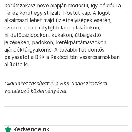
körútszakasz neve alapján módosul, így például a
Teréz körút egy stilizált T-betűt kap. A logót
alkalmazni lehet majd üzlethelyiségek esetén,
szórólapokon, citylightokon, plakátokon,
hirdetőoszlopokon, kukákon, útbaigazító
jelzéseken, padokon, kerékpártámaszokon,
ajándéktárgyakon is. A további hat döntős
pályázatot a BKK a Rákóczi téri Vásárcsarnokban
állította ki.
Cikkünket frissítettük a BKK finanszírozásra
vonatkozó közleményével.
Kedvenceink