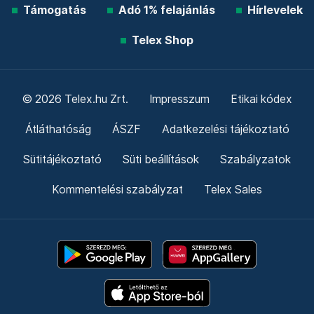
Támogatás
Adó 1% felajánlás
Hírlevelek
Telex Shop
© 2026 Telex.hu Zrt.
Impresszum
Etikai kódex
Átláthatóság
ÁSZF
Adatkezelési tájékoztató
Sütitájékoztató
Süti beállítások
Szabályzatok
Kommentelési szabályzat
Telex Sales