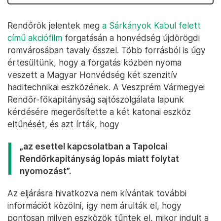
Rendőrök jelentek meg
a Sárkányok Kabul felett
című akciófilm
forgatásán a honvédség újdörögdi
romvárosában tavaly ősszel. Több forrásból is úgy
értesültünk, hogy a forgatás közben nyoma
veszett a Magyar Honvédség két szenzitív
haditechnikai eszközének. A Veszprém Vármegyei
Rendőr-főkapitányság sajtószolgálata lapunk
kérdésére megerősítette a két katonai eszköz
eltűnését, és azt írták, hogy
„az esettel kapcsolatban a Tapolcai
Rendőrkapitányság lopás miatt folytat
nyomozást”.
Az eljárásra hivatkozva nem kívántak további
információt közölni, így nem árulták el, hogy
pontosan milyen eszközök tűntek el, mikor indult a