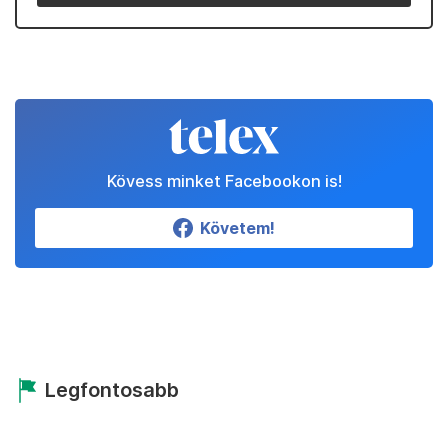
Kövess minket Facebookon is!
Követem!
Legfontosabb