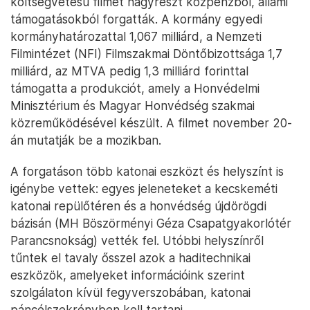
költségvetésű filmet nagyrészt közpénzből, állami
támogatásokból forgatták. A kormány egyedi
kormányhatározattal 1,067 milliárd, a Nemzeti
Filmintézet (NFI) Filmszakmai Döntőbizottsága 1,7
milliárd, az MTVA pedig 1,3 milliárd forinttal
támogatta a produkciót, amely a Honvédelmi
Minisztérium és Magyar Honvédség szakmai
közreműködésével készült. A filmet november 20-
án mutatják be a mozikban.
A forgatáson több katonai eszközt és helyszínt is
igénybe vettek: egyes jeleneteket a kecskeméti
katonai repülőtéren és a honvédség újdörögdi
bázisán (MH Böszörményi Géza Csapatgyakorlótér
Parancsnokság) vették fel. Utóbbi helyszínről
tűntek el tavaly ősszel azok a haditechnikai
eszközök, amelyeket információink szerint
szolgálaton kívül fegyverszobában, katonai
páncélszekrényben kell tartani.