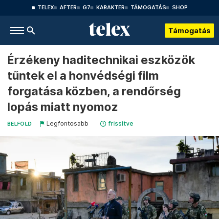
TELEX
AFTER
G7
KARAKTER
TÁMOGATÁS
SHOP
Támogatás
Érzékeny haditechnikai eszközök
tűntek el a honvédségi film
forgatása közben, a rendőrség
lopás miatt nyomoz
Legfontosabb
frissítve
BELFÖLD