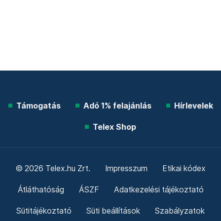
Támogatás
Adó 1% felajánlás
Hírlevelek
Telex Shop
© 2026 Telex.hu Zrt.
Impresszum
Etikai kódex
Átláthatóság
ÁSZF
Adatkezelési tájékoztató
Sütitájékoztató
Süti beállítások
Szabályzatok