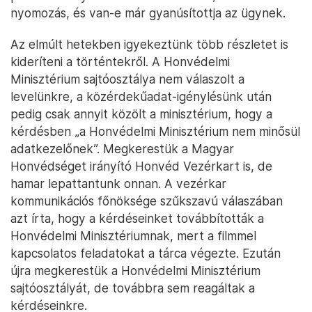
nyomozás, és van-e már gyanúsítottja az ügynek.
Az elmúlt hetekben igyekeztünk több részletet is
kideríteni a történtekről. A Honvédelmi
Minisztérium sajtóosztálya nem válaszolt a
levelünkre, a közérdekűadat-igénylésünk után
pedig csak annyit közölt a minisztérium, hogy a
kérdésben „a Honvédelmi Minisztérium nem minősül
adatkezelőnek”. Megkerestük a Magyar
Honvédséget irányító Honvéd Vezérkart is, de
hamar lepattantunk onnan. A vezérkar
kommunikációs főnöksége szűkszavú válaszában
azt írta, hogy a kérdéseinket továbbították a
Honvédelmi Minisztériumnak, mert a filmmel
kapcsolatos feladatokat a tárca végezte. Ezután
újra megkerestük a Honvédelmi Minisztérium
sajtóosztályát, de továbbra sem reagáltak a
kérdéseinkre.