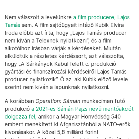
Nem válaszolt a levelünkre
a film producere, Lajos
Tamás
sem. A film sajtóügyeit intéző Kubik Elvira
Iroda előbb azt írta, hogy „Lajos Tamás producer
nem kíván a Telexnek nyilatkozni”, és a film
alkotóihoz írásban várják a kérdéseket. Miután
elküldtük a részletes kérdéssort, azt válaszolta,
hogy „A Sárkányok Kabul felett c. produkció
gyártási és finanszírozási kérdéseiről Lajos Tamás
producer nyilatkozik”. Ő az, aki Kubik előző levele
szerint nem kíván a lapunknak nyilatkozni.
A korábban
Operation: Sámán
munkacímen futó
produkció
a 2021-es Sámán Pajzs nevű mentőakciót
dolgozza fel,
amikor a Magyar Honvédség 540
embert menekített ki Afganisztánból a NATO-erők
kivonásakor. A közel 5,8 milliárd forint