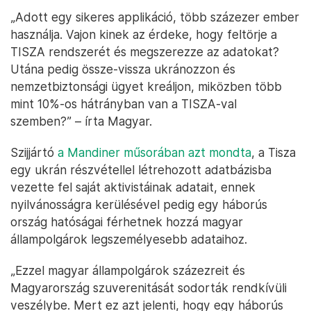
„Adott egy sikeres applikáció, több százezer ember
használja. Vajon kinek az érdeke, hogy feltörje a
TISZA rendszerét és megszerezze az adatokat?
Utána pedig össze-vissza ukránozzon és
nemzetbiztonsági ügyet kreáljon, miközben több
mint 10%-os hátrányban van a TISZA-val
szemben?” – írta Magyar.
Szijjártó
a Mandiner műsorában azt mondta
, a Tisza
egy ukrán részvétellel létrehozott adatbázisba
vezette fel saját aktivistáinak adatait, ennek
nyilvánosságra kerülésével pedig egy háborús
ország hatóságai férhetnek hozzá magyar
állampolgárok legszemélyesebb adataihoz.
„Ezzel magyar állampolgárok százezreit és
Magyarország szuverenitását sodorták rendkívüli
veszélybe. Mert ez azt jelenti, hogy egy háborús