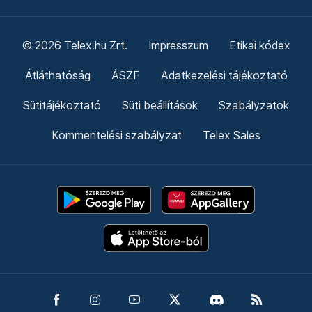
© 2026 Telex.hu Zrt.
Impresszum
Etikai kódex
Átláthatóság
ÁSZF
Adatkezelési tájékoztató
Sütitájékoztató
Süti beállítások
Szabályzatok
Kommentelési szabályzat
Telex Sales