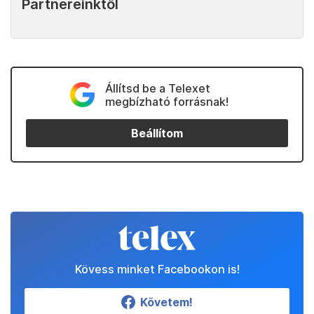
Partnereinktől
Állítsd be a Telexet
megbízható forrásnak!
Beállítom
Kövess minket Facebookon is!
Követem!