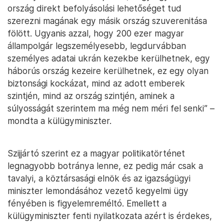
ország direkt befolyásolási lehetőséget tud
szerezni magának egy másik ország szuverenitása
fölött. Ugyanis azzal, hogy 200 ezer magyar
állampolgár legszemélyesebb, legdurvábban
személyes adatai ukrán kezekbe kerülhetnek, egy
háborús ország kezeire kerülhetnek, ez egy olyan
biztonsági kockázat, mind az adott emberek
szintjén, mind az ország szintjén, aminek a
súlyosságát szerintem ma még nem méri fel senki” –
mondta a külügyminiszter.
Szijjártó szerint ez a magyar politikatörténet
legnagyobb botránya lenne, ez pedig már csak a
tavalyi, a köztársasági elnök és az igazságügyi
miniszter lemondásához vezető kegyelmi ügy
fényében is figyelemreméltó. Emellett a
külügyminiszter fenti nyilatkozata azért is érdekes,