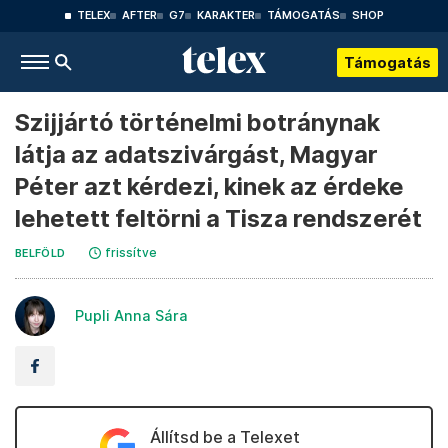
TELEX
AFTER
G7
KARAKTER
TÁMOGATÁS
SHOP
Támogatás
Szijjártó történelmi botránynak
látja az adatszivárgást, Magyar
Péter azt kérdezi, kinek az érdeke
lehetett feltörni a Tisza rendszerét
frissítve
BELFÖLD
Pupli Anna Sára
Állítsd be a Telexet