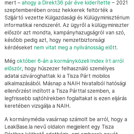
mert –
ahogy a Direkt36 pár éve kiderítette
– 2021
szeptemberében orosz hekkerek feltörték a
Szijjártó vezette Külgazdasági és Külügyminisztérium
informatikai rendszerét. Az ügyről a külügyminiszter
először azt mondta, kampányhazugságról van szó,
később pedig azt, hogy nemzetbiztonsági
kérdéseket
nem vitat meg a nyilvánosság előtt.
Még
október 6-án a kormányközeli Index írt arról
először
, hogy húszezer felhasználó személyes
adatai szivároghattak ki a Tisza Párt mobilos
alkalmazásából. Másnap a NAIH hivatalból hatósági
ellenőrzést indított a Tisza Párttal szemben, a
legfrissebb sajtóhírekben foglaltakat is ezen eljárás
keretében vizsgálja a NAIH.
A kormánymédia vasárnap számolt be arról, hogy a
LeakBase.la nevű oldalon megjelent egy Tisza