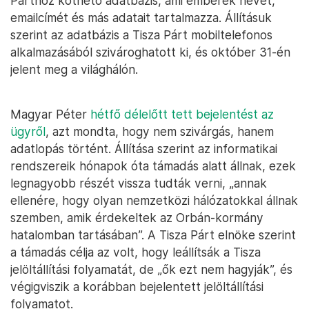
Párthoz köthető adatbázis, ami emberek nevét,
emailcímét és más adatait tartalmazza. Állításuk
szerint az adatbázis a Tisza Párt mobiltelefonos
alkalmazásából szivároghatott ki, és október 31-én
jelent meg a világhálón.
Magyar Péter
hétfő délelőtt tett bejelentést az
ügyről
, azt mondta, hogy nem szivárgás, hanem
adatlopás történt. Állítása szerint az informatikai
rendszereik hónapok óta támadás alatt állnak, ezek
legnagyobb részét vissza tudták verni, „annak
ellenére, hogy olyan nemzetközi hálózatokkal állnak
szemben, amik érdekeltek az Orbán-kormány
hatalomban tartásában”. A Tisza Párt elnöke szerint
a támadás célja az volt, hogy leállítsák a Tisza
jelöltállítási folyamatát, de „ők ezt nem hagyják”, és
végigviszik a korábban bejelentett jelöltállítási
folyamatot.