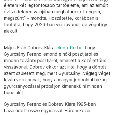
életem két legfontosabb tartóeleme, ami az elmúlt
évtizedekben valójában meghatározott engem,
megszűnt” – mondta. Hozzátette, korábban is
fontolta, hogy 2026-ban visszavonul, de végül így
alakult.
Május 8-án Dobrev Klára
jelentette be
, hogy
Gyurcsány Ferenc lemond elnöki posztjáról és
minden további posztjáról, emellett a közélettől is
visszavonul. Dobrev ekkor azt írta, hogy a döntés
azért született meg, mert Gyurcsány „végleg véget
kíván vetni annak, hogy a magyar jobboldal hazug
gyurcsányozással próbáljon kimenekülni minden
bűne alól”.
Gyurcsány Ferenc és Dobrev Klára 1995-ben
házasodott össze egymással. Három közös