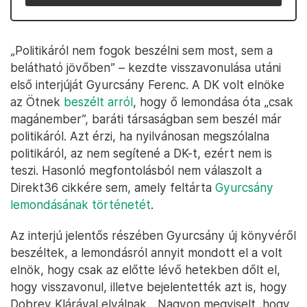
„Politikáról nem fogok beszélni sem most, sem a
belátható jövőben” – kezdte visszavonulása utáni
első interjúját Gyurcsány Ferenc. A DK volt elnöke
az Ötnek
beszélt arról
, hogy ő lemondása óta „csak
magánember”, baráti társaságban sem beszél már
politikáról. Azt érzi, ha nyilvánosan megszólalna
politikáról, az nem segítené a DK-t, ezért nem is
teszi. Hasonló megfontolásból nem válaszolt a
Direkt36 cikkére sem, amely feltárta
Gyurcsány
lemondásának történetét
.
Az interjú jelentős részében Gyurcsány új könyvéről
beszéltek, a lemondásról annyit mondott el a volt
elnök, hogy csak az előtte lévő hetekben dőlt el,
hogy visszavonul, illetve bejelentették azt is, hogy
Dobrev Klárával elválnak. „Nagyon megviselt, hogy