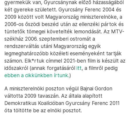
gyermekük van, Gyurcsánynak előző házasságából
két gyereke született. Gyurcsány Ferenc 2004 és
2009 között volt Magyarország miniszterelnöke, a
2006-os őszödi beszéd után az ellenzéki pártok és
tüntetők tömegei követelték lemondását. Az MTV-
székház 2006. szeptemberi ostromát a
rendszerváltás utáni Magyarország egyik
legmeghatározóbb közéleti eseményeként tartják
számon. Elk*rtuk címmel 2021-ben film is készült az
időszakról (annak forgatásáról
itt
, a filmről pedig
ebben a cikkünkben írtunk
.
)
A miniszterelnöki poszton végül Bajnai Gordon
váltotta 2009 tavaszán. Az általa alapított
Demokratikus Koalícióban Gyurcsány Ferenc 2011
óta töltötte be az elnöki posztot.