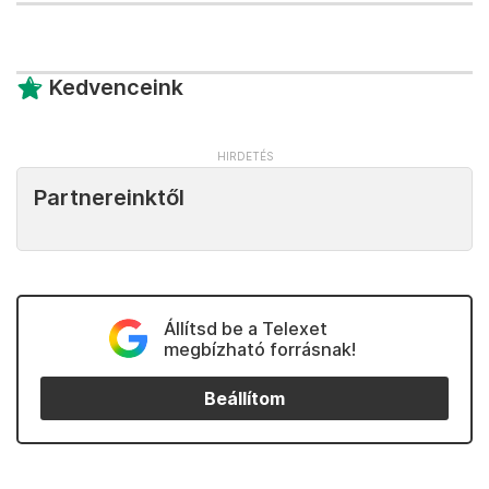
Kedvenceink
Partnereinktől
Állítsd be a Telexet
megbízható forrásnak!
Beállítom