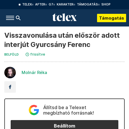
TELEX
AFTER
G7
KARAKTER
TÁMOGATÁS
SHOP
Támogatás
Visszavonulása után először adott
interjút Gyurcsány Ferenc
frissítve
BELFÖLD
Molnár Réka
Állítsd be a Telexet
megbízható forrásnak!
Beállítom