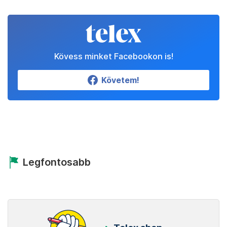
Kövess minket Facebookon is!
Követem!
Legfontosabb