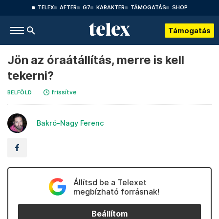
TELEX
AFTER
G7
KARAKTER
TÁMOGATÁS
SHOP
Támogatás
Jön az óraátállítás, merre is kell
tekerni?
frissítve
BELFÖLD
Bakró-Nagy Ferenc
Állítsd be a Telexet
megbízható forrásnak!
Beállítom