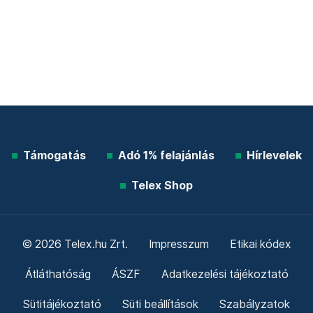
Támogatás
Adó 1% felajánlás
Hírlevelek
Telex Shop
© 2026 Telex.hu Zrt.
Impresszum
Etikai kódex
Átláthatóság
ÁSZF
Adatkezelési tájékoztató
Sütitájékoztató
Süti beállítások
Szabályzatok