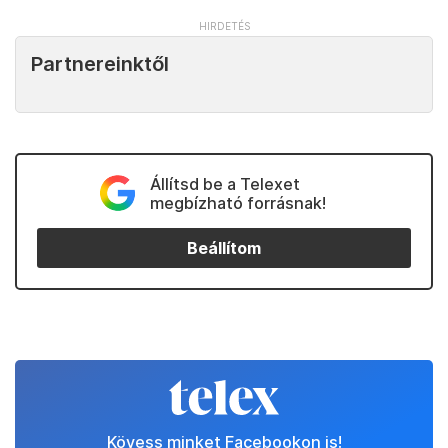
Partnereinktől
Állítsd be a Telexet
megbízható forrásnak!
Beállítom
Kövess minket Facebookon is!