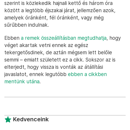
szerint is közlekedik hajnali kettő és három óra
között a legtöbb éjszakai járat, jellemzően azok,
amelyek óránként, fél óránként, vagy még
sűrűbben indulnak.
Ebben
a remek összeállításban megtudhatja
, hogy
véget akartak vetni ennek az egész
tekergetősdinek, de aztán mégsem lett belőle
semmi – emiatt született ez a cikk. Sokszor az is
elterjedt, hogy vissza is vonták az átállítási
javaslatot, ennek legutóbb
ebben a cikkben
mentünk utána
.
Kedvenceink