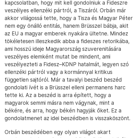
kapcsolatban, hogy mit kell gondolniuk a Fideszre
veszélyes ellenzéki pártról, a Tiszáról. Orbán már
akkor világossá tette, hogy a Tisza és Magyar Péter
nem egy önálló entitás, hanem Brüsszel bábja, akit
az EU a magyar emberek nyakára ültetne. Mindez
tökéletesen illeszkedik abba a fideszes retorikába,
ami hosszú ideje Magyarország szuverenitására
veszélyes elemként mutat be mindent, ami
veszélyezteti a Fidesz–KDNP hatalmát, legyen szó
ellenzéki pártról vagy a kormánnyal kritikus
független sajtóról. Már a tavalyi beszéd beszéd
gondolati ívét is a Brüsszel elleni permanens harc
tette ki. Az a beszéd is arra épített, hogy a
magyarok semmi másra nem vágynak, mint a
békére, és arra, hogy békén hagyják őket. Ez a
gondolatmenet az idei beszédben is visszaköszönt.
Orbán beszédében egy olyan világot akart