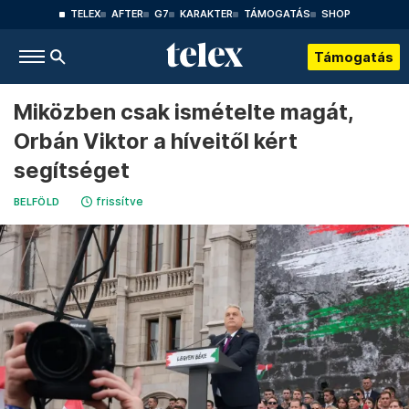
TELEX
AFTER
G7
KARAKTER
TÁMOGATÁS
SHOP
Támogatás
Miközben csak ismételte magát,
Orbán Viktor a híveitől kért
segítséget
frissítve
BELFÖLD