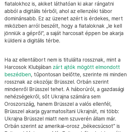
fiatalokhoz is, akiket láthatóan ki akar rángatni
abból a digitális térből, ahol az ellenzéki tábor
dominánsabb. Ez az üzenet azért is érdekes, mert
miközben arról beszélt, hogy a fiataloknak „le kell
jönniük a gépről”, a saját harcosait éppen be akarja
küldeni a digitális térbe.
Ha az ellentábort nem is titulálta rossznak, mint a
Harcosok Klubjában
zárt ajtók mögött elmondott
beszédben
, tűpontosan belőtte, szerinte mi minden
rossznak az okozója: Brüsszel. Orbán szerint
mindenről Brüsszel tehet. A háborúról, a gazdasági
nehézségekről, sőt Ukrajna számára sem
Oroszország, hanem Brüsszel a valós ellenfél,
Brüsszel akarja gyarmatosítani Ukrajnát, mi több:
Ukrajna Brüsszel miatt nem szuverén állam már.
Orbán szerint az amerikai–orosz „békecsúcsot” is