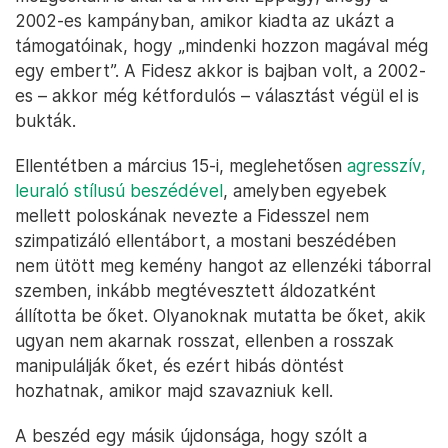
2002-es kampányban, amikor kiadta az ukázt a
támogatóinak, hogy „mindenki hozzon magával még
egy embert”. A Fidesz akkor is bajban volt, a 2002-
es – akkor még kétfordulós – választást végül el is
bukták.
Ellentétben a március 15-i, meglehetősen
agresszív,
leuraló stílusú beszédével
, amelyben egyebek
mellett poloskának nevezte a Fidesszel nem
szimpatizáló ellentábort, a mostani beszédében
nem ütött meg kemény hangot az ellenzéki táborral
szemben, inkább megtévesztett áldozatként
állította be őket. Olyanoknak mutatta be őket, akik
ugyan nem akarnak rosszat, ellenben a rosszak
manipulálják őket, és ezért hibás döntést
hozhatnak, amikor majd szavazniuk kell.
A beszéd egy másik újdonsága, hogy szólt a