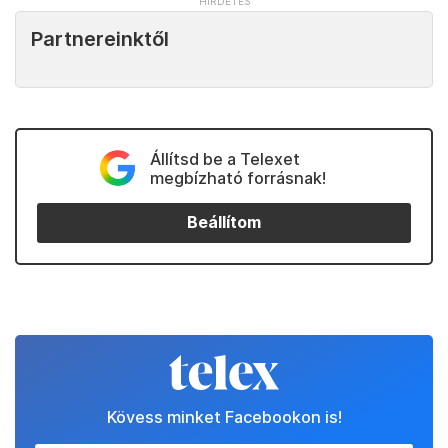
Partnereinktől
Állítsd be a Telexet
megbízható forrásnak!
Beállítom
Kövess minket Facebookon is!