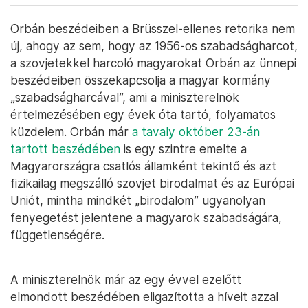
Orbán beszédeiben a Brüsszel-ellenes retorika nem
új, ahogy az sem, hogy az 1956-os szabadságharcot,
a szovjetekkel harcoló magyarokat Orbán az ünnepi
beszédeiben összekapcsolja a magyar kormány
„szabadságharcával”, ami a miniszterelnök
értelmezésében egy évek óta tartó, folyamatos
küzdelem. Orbán már
a tavaly október 23-án
tartott beszédében
is egy szintre emelte a
Magyarországra csatlós államként tekintő és azt
fizikailag megszálló szovjet birodalmat és az Európai
Uniót, mintha mindkét „birodalom” ugyanolyan
fenyegetést jelentene a magyarok szabadságára,
függetlenségére.
A miniszterelnök már az egy évvel ezelőtt
elmondott beszédében eligazította a híveit azzal