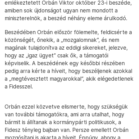
emlékeztetett Orbán Viktor október 23-i beszéde,
amiben sok újdonságot ugyan nem mondott a
miniszterelnök, a beszéd néhány eleme árulkodó.
Beszédében Orbán először fölemelte, feldicsérte a
közönségét, őnekik, a „mozgalomnak”, és nem
magának tulajdonítva az eddigi sikereket, jelezve,
hogy az „igaz ügyet” csak ők, a támogatói
képviselik. A beszédének egy későbbi részében
pedig arra kérte a híveit, hogy beszéljenek azokkal
a „megtévesztett magyarokkal”, akik elégedetlenek
a Fidesszel.
Orbán ezzel közvetve elismerte, hogy szükségük
van további támogatókra, ami arra utalhat, hogy
bármit is állítanak a kormánypárti politikusok, a
Fidesz tényleg bajban van. Persze emellett Orbán
mozgósítani is akarta a híveit. Éppúgy, ahogy a