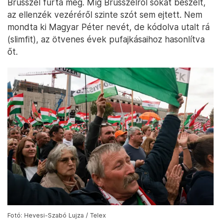
Brüsszel fúrta meg. Míg Brüsszelről sokat beszélt,
az ellenzék vezéréről szinte szót sem ejtett. Nem
mondta ki Magyar Péter nevét, de kódolva utalt rá
(slimfit), az ötvenes évek pufajkásaihoz hasonlítva
őt.
Fotó: Hevesi-Szabó Lujza / Telex