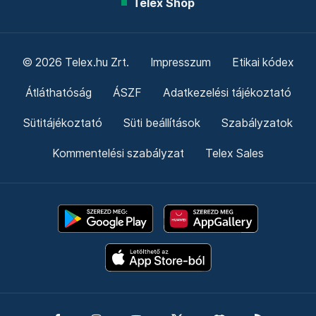
Telex Shop
© 2026 Telex.hu Zrt.
Impresszum
Etikai kódex
Átláthatóság
ÁSZF
Adatkezelési tájékoztató
Sütitájékoztató
Süti beállítások
Szabályzatok
Kommentelési szabályzat
Telex Sales