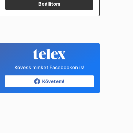
Beállítom
Kövess minket Facebookon is!
Követem!