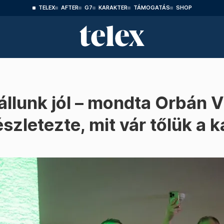
TELEX
AFTER
G7
KARAKTER
TÁMOGATÁS
SHOP
állunk jól – mondta Orbán V
észletezte, mit vár tőlük 