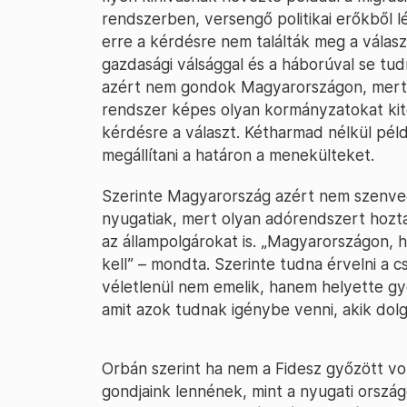
rendszerben, versengő politikai erőkből 
erre a kérdésre nem találták meg a válas
gazdasági válsággal és a háborúval se tu
azért nem gondok Magyarországon, mert 
rendszer képes olyan kormányzatokat kit
kérdésre a választ. Kétharmad nélkül pél
megállítani a határon a menekülteket.
Szerinte Magyarország azért nem szenved
nyugatiak, mert olyan adórendszert hoztak
az állampolgárokat is. „Magyarországon, 
kell” – mondta. Szerinte tudna érvelni a c
véletlenül nem emelik, hanem helyette g
amit azok tudnak igénybe venni, akik dol
Orbán szerint ha nem a Fidesz győzött vo
gondjaink lennének, mint a nyugati orszá