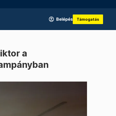
Belépés
Támogatás
iktor a
a kampányban