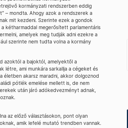
létrejövő kormányzati rendszerben eddig
zt” – mondta. Ahogy azok a rendszerek a
dnak mit kezdeni. Szerinte ezek a gondok
a kétharmaddal megerősített parlamentáris
ermelni, amelyek meg tudják adni ezekre a
dául szerinte nem tudta volna a kormány
 azoktól a bajoktól, amelyektől a
 létre, ami munkára sarkallja a cégeket és
ha életben akarsz maradni, akkor dolgoznod
saládi pótlék emelése mellett is, de nem
yerekek után járó adókedvezményt adnak,
goznak.
lna az előző választásokon, pont olyan
goknak, amik lefelé mutató trendben vannak.