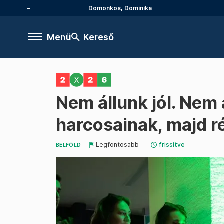
Domonkos, Dominika
Menü
Kereső
Nem állunk jól. Nem 
harcosainak, majd r
Legfontosabb
frissítve
BELFÖLD