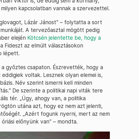
bán Viktor is, de eddig sem a kormány,
y milyen kapcsolatban vannak a szervezettel.
lovagot, Lázár Jánost” – folytatta a sort
i munkáját. A tervezőasztal mögött pedig
mber elején
Kötcsén jelentette be, hogy a
 a Fideszt az elmúlt választásokon
 lépett.
t a győztes csapaton. Észrevették, hogy a
eddigiek voltak. Lesznek olyan elemei is,
tbázis. Név szerint ismerni kell minden
ás.” De szerinte a politikai napi viták tere
lis tér. „Úgy, ahogy van, a politika
rögtön utána azt, hogy ez nem azt jelenti,
lentőségét. „Azért fogunk nyerni, mert az nem
t óriási előnyünk van” – mondta.