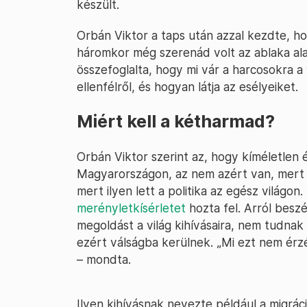
készült.
Orbán Viktor a taps után azzal kezdte, hogy
háromkor még szerenád volt az ablaka ala
összefoglalta, hogy mi vár a harcosokra a
ellenfélről, és hogyan látja az esélyeiket.
Miért kell a kétharmad?
Orbán Viktor szerint az, hogy kíméletlen 
Magyarországon, az nem azért van, mert
mert ilyen lett a politika az egész világo
merényletkísérletet
hozta fel. Arról beszé
megoldást a világ kihívásaira, nem tudnak
ezért válságba kerülnek. „Mi ezt nem érz
– mondta.
Ilyen kihívásnak nevezte például a migrá