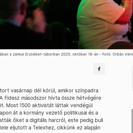
ban a zánkai Erzsébet-táborban 2025. október 18-án – Fotó: Orbán Vikt
tort vasárnap dél körül, amikor színpadra
 A Fidesz másodszor hívta össze hétvégére
it. Most 1500 aktivistát láttak vendégül
apon át a kormány vezető politikusai és a
ák őket a digitális harcról, este pedig buli
ele eljutott a Telexhez, cikkünk ez alapján