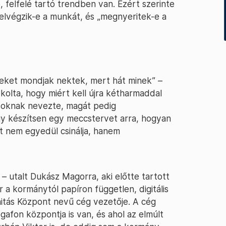
felfelé tartó trendben van. Ezért szerinte
 elvégzik-e a munkát, és „megnyeritek-e a
deket mondjak nektek, mert hát minek” –
kolta, hogy miért kell újra kétharmaddal
osoknak nevezte, magát pedig
gy készítsen egy meccstervet arra, hogyan
zt nem egyedül csinálja, hanem
– utalt Dukász Magorra, aki előtte tartott
 kormánytól papíron független, digitális
nitás Központ nevű cég vezetője. A cég
afon központja is van, és ahol az elmúlt