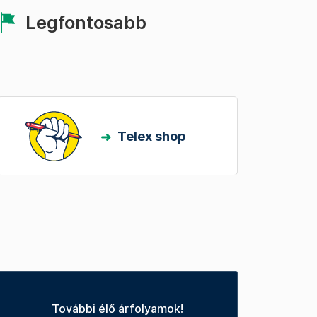
Legfontosabb
Telex shop
További élő árfolyamok!