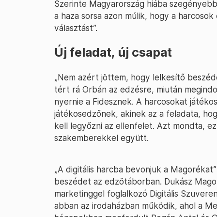
Szerinte Magyarország hiába szegényebb, 
a haza sorsa azon múlik, hogy a harcosok
választást”.
Új feladat, új csapat
„Nem azért jöttem, hogy lelkesítő beszé
tért rá Orbán az edzésre, miután megindo
nyernie a Fidesznek. A harcosokat játék
játékosedzőnek, akinek az a feladata, ho
kell legyőzni az ellenfelet. Azt mondta, e
szakemberekkel együtt.
„A digitális harcba bevonjuk a Magorékat” 
beszédet az edzőtáborban. Dukász Magor a
marketinggel foglalkozó Digitális Szuvere
abban az irodaházban működik, ahol a Meg