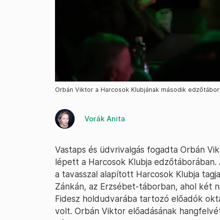
Orbán Viktor a Harcosok Klubjának második edzőtáborá
Vorák Anita
Vastaps és üdvrivalgás fogadta Orbán Vik
lépett a Harcosok Klubja edzőtáborában.
a tavasszal alapított Harcosok Klubja tagja
Zánkán, az Erzsébet-táborban, ahol két n
Fidesz holdudvarába tartozó előadók oktatt
volt. Orbán Viktor előadásának hangfelvét