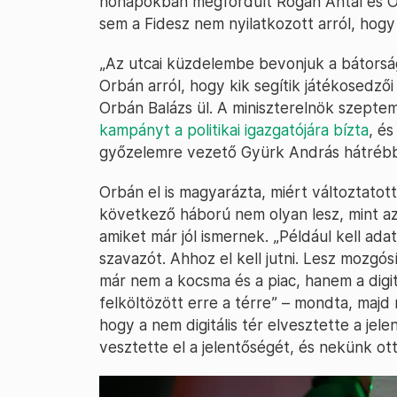
hónapokban megfordult Rogán Antal és Or
sem a Fidesz nem nyilatkozott arról, hog
„Az utcai küzdelembe bevonjuk a bátorság
Orbán arról, hogy kik segítik játékosedző
Orbán Balázs ül. A miniszterelnök szepte
kampányt a politikai igazgatójára bízta
, és
győzelemre vezető Gyürk András hátrébb
Orbán el is magyarázta, miért változtatot
következő háború nem olyan lesz, mint az 
amiket már jól ismernek. „Például kell ada
szavazót. Ahhoz el kell jutni. Lesz mozgósít
már nem a kocsma és a piac, hanem a digitá
felköltözött erre a térre” – mondta, majd 
hogy a nem digitális tér elvesztette a je
vesztette el a jelentőségét, és nekünk ot