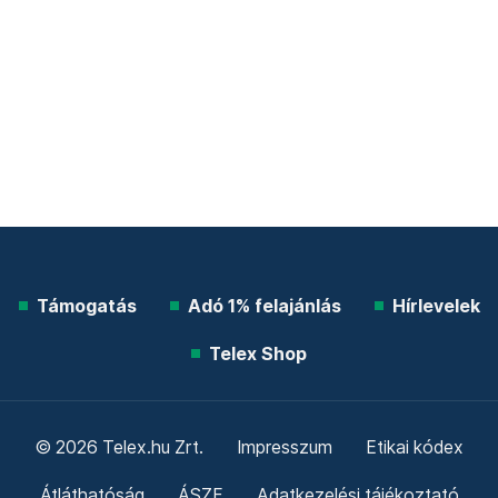
Támogatás
Adó 1% felajánlás
Hírlevelek
Telex Shop
© 2026 Telex.hu Zrt.
Impresszum
Etikai kódex
Átláthatóság
ÁSZF
Adatkezelési tájékoztató