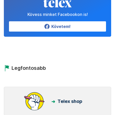
Kövess minket Facebookon is!
Követem!
Legfontosabb
Telex shop