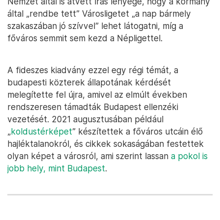
Nemzet által is átvett írás lényege, hogy a kormány
által „rendbe tett” Városligetet „a nap bármely
szakaszában jó szívvel” lehet látogatni, míg a
főváros semmit sem kezd a Népligettel.
A fideszes kiadvány ezzel egy régi témát, a
budapesti közterek állapotának kérdését
melegítette fel újra, amivel az elmúlt években
rendszeresen támadták Budapest ellenzéki
vezetését. 2021 augusztusában például
„
koldustérképet
” készítettek a főváros utcáin élő
hajléktalanokról, és cikkek sokaságában festettek
olyan képet a városról, ami szerint lassan
a pokol is
jobb hely, mint Budapest
.