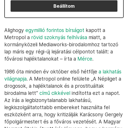
Beállítom
Alighogy
egymillió forintos bírságot
kapott a
Metropol a
rövid szoknyás felhívása
miatt, a
kormányközeli Mediaworks-birodalomhoz tartozó
lap máris egy régi-új lejáratási célpontot talált: a
fővárosi hajléktalanokat – írta a
Mérce
.
1986 óta minden év október első hétfője
a lakhatás
világnapja
. A Metropol online felülete „A Népliget a
drogosok, a hajléktalanok és a prostituáltak
birodalma lett”
című cikkével
indította ezt a napot.
Az írás a legbizonytalanabb lakhatású,
legkiszolgáltatottabb embereket használta fel
eszközként arra, hogy kritizálják Karácsony Gergely
főpolgármestert és a főváros vezetését. A Magyar