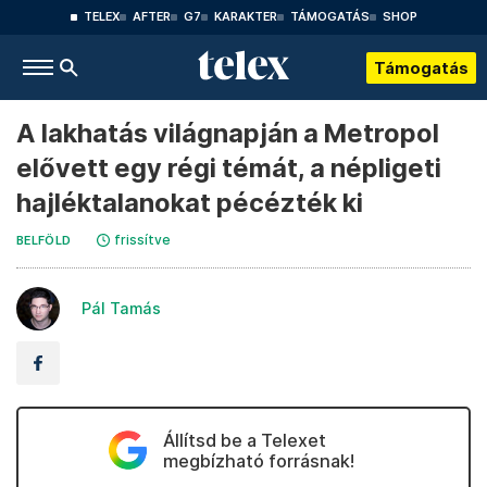
TELEX
AFTER
G7
KARAKTER
TÁMOGATÁS
SHOP
Támogatás
A lakhatás világnapján a Metropol
elővett egy régi témát, a népligeti
hajléktalanokat pécézték ki
frissítve
BELFÖLD
Pál Tamás
Állítsd be a Telexet
megbízható forrásnak!