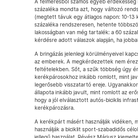
A felmérésből számos egyéb érdekesség is 
százaléka mondta azt, hogy változó rend
(megtett távuk egy átlagos napon: 10-13 k
százaléka rendszeresen, hetente többször
lakosságban van még tartalék: a 60 száza
kérdésre adott válaszok alapján, ha jobb
A bringázás jelenlegi körülményeivel kap
az emberek. A megkérdezettek nem érez
feltételekben. Sőt, a szűk többség úgy ér
kerékpárosokhoz inkább romlott, mint jav
legerősebb visszatartó ereje. Ugyanakkor
állapota inkább javult, mint romlott az er
hogy a jól elválasztott autós-biciklis infr
kerékpározásra.
A kerékpárt másért használják vidéken, m
használják a biciklit sport-szabadidős cél
jellegű használat. Révész Máriusz kiemelte