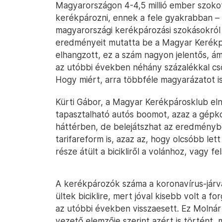
Magyarországon 4-4,5 millió ember szoko
kerékpározni, ennek a fele gyakrabban – d
magyarországi kerékpározási szokásokról 
eredményeit mutatta be a Magyar Kerékpá
elhangzott, ez a szám nagyon jelentős, ám
az utóbbi években néhány százalékkal csök
Hogy miért, arra többféle magyarázatot is 
Kürti Gábor, a Magyar Kerékpárosklub eln
tapasztalható autós boomot, azaz a gépko
háttérben, de belejátszhat az eredményb
tarifareform is, azaz az, hogy olcsóbb l
része átült a bicikliről a volánhoz, vagy fe
A kerékpározók száma a koronavírus-járván
ültek biciklire, mert jóval kisebb volt a f
az utóbbi években visszaesett. Ez Molnár 
vezető elemzője szerint azért is történt, 