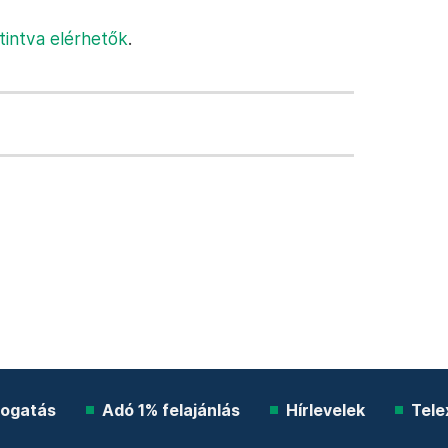
tintva elérhetők
.
ogatás
Adó 1% felajánlás
Hírlevelek
Tele