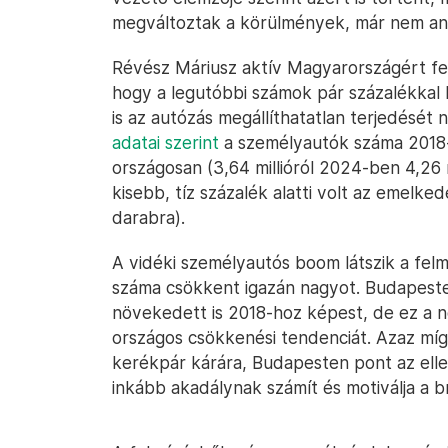
megváltoztak a körülmények, már nem ann
Révész Máriusz aktív Magyarországért fel
hogy a legutóbbi számok pár százalékkal b
is az autózás megállíthatatlan terjedésé
adatai szerint
a személyautók száma 2018-
országosan (3,64 millióról 2024-ben 4,26 
kisebb, tíz százalék alatti volt az emelk
darabra).
A vidéki személyautós boom látszik a felm
száma csökkent igazán nagyot. Budapeste
növekedett is 2018-hoz képest, de ez a 
országos csökkenési tendenciát. Azaz mí
kerékpár kárára, Budapesten pont az elle
inkább akadálynak számít és motiválja a b