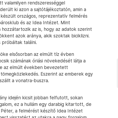
tt valamilyen rendszerességgel
erült ki azon a sajtótájékoztatón, amin a
készült országos, reprezentatív felmérés
rosklub és az Idea Intézet. Mint
 hozzátartozik az is, hogy az adatok szerint
kent azok aránya, akik szoktak biciklizni.
próbáltak találni.
öke elsősorban az elmúlt tíz évben
csik számának óriási növekedését látja a
e az elmúlt években bevezetett
ett tömegközlekedés. Eszerint az emberek egy
lszállt a vonatra-buszra.
y idején kicsit jobban felfutott, sokan
orgalom, ez a hullám egy darabig kitartott, de
Péter, a felmérést készítő Idea Intézet
mert visszatért az utakra a nagy forgalom,