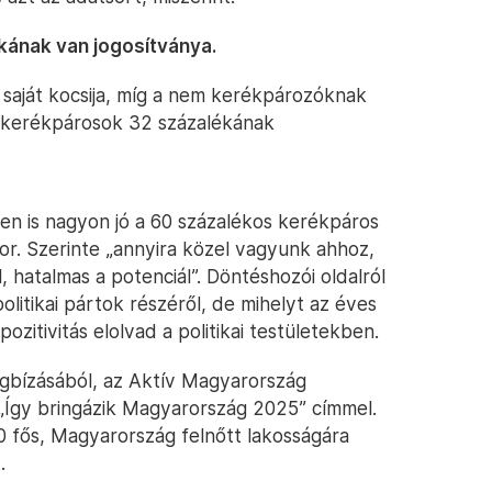
kának van jogosítványa.
saját kocsija, míg a nem kerékpározóknak
 A kerékpárosok 32 százalékának
en is nagyon jó a 60 százalékos kerékpáros
r. Szerinte „annyira közel vagyunk ahhoz,
l, hatalmas a potenciál”. Döntéshozói oldalról
politikai pártok részéről, de mihelyt az éves
ozitivitás elolvad a politikai testületekben.
gbízásából, az Aktív Magyarország
 „Így bringázik Magyarország 2025” címmel.
 fős, Magyarország felnőtt lakosságára
.