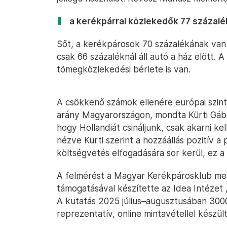
a kerékpárral közlekedők 77 százalé
Sőt, a kerékpárosok 70 százalékának van 
csak 66 százaléknál áll autó a ház előtt.
tömegközlekedési bérlete is van.
A csökkenő számok ellenére európai szint
arány Magyarországon, mondta Kürti Gábo
hogy Hollandiát csináljunk, csak akarni kel
nézve Kürti szerint a hozzáállás pozitív a 
költségvetés elfogadására sor kerül, ez a p
A felmérést a Magyar Kerékpárosklub me
támogatásával készítette az Idea Intézet
A kutatás 2025 július–augusztusában 3000
reprezentatív, online mintavétellel készült