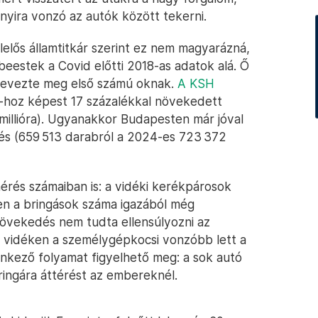
yira vonzó az autók között tekerni.
elős államtitkár szerint ez nem magyarázná,
eestek a Covid előtti 2018-as adatok alá. Ő
t nevezte meg első számú oknak.
A KSH
hoz képest 17 százalékkal növekedett
millióra). Ugyanakkor Budapesten már jóval
edés (659 513 darabról a 2024-es 723 372
érés számaiban is: a vidéki kerékpárosok
n a bringások száma igazából még
növekedés nem tudta ellensúlyozni az
g vidéken a személygépkocsi vonzóbb lett a
nkező folyamat figyelhető meg: a sok autó
ringára áttérést az embereknél.