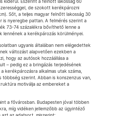
kiderül. Eszerint a felnőtt lakosság 60
szerességgel, de szokott kerékpározni
m). Sőt, a teljes magyar felnőtt lakosság 30
 is nyeregbe pattan. A felmérés szerint a
lék 73-74 százalékra bővíthető lenne a
ak lennének a kerékpározás körülményei.
csolatban ugyanis általában nem elégedettek
nek változást alapvetően ezekben a
zi, hogy az autósok hozzáállása a
ult – pedig ez a bringázás terjedésének
 a kerékpározásra alkalmas utak száma,
ős többség szerint. Abban is konszenzus van,
astruktúra motiválja az embereket a
int a fővárosban. Budapesten jóval többen
okra, míg vidéken jellemzőbb az ügyintéző
 azt az adatsort, miszerint: