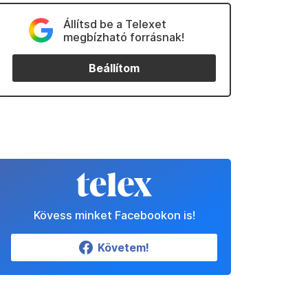
Állítsd be a Telexet
megbízható forrásnak!
Beállítom
Kövess minket Facebookon is!
Követem!