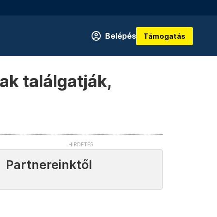
Belépés
Támogatás
k találgatják,
Partnereinktől