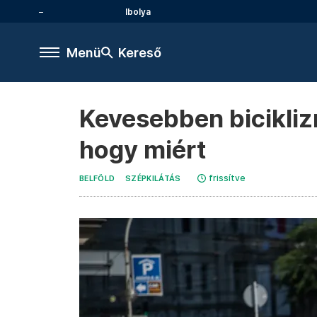
Ibolya
Menü
Kereső
Kevesebben bicikliz
hogy miért
frissítve
BELFÖLD
SZÉPKILÁTÁS