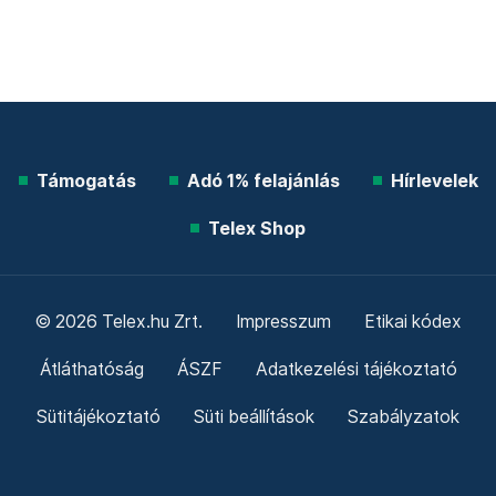
Támogatás
Adó 1% felajánlás
Hírlevelek
Telex Shop
© 2026 Telex.hu Zrt.
Impresszum
Etikai kódex
Átláthatóság
ÁSZF
Adatkezelési tájékoztató
Sütitájékoztató
Süti beállítások
Szabályzatok
Kommentelési szabályzat
Telex Sales