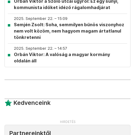
Orbán Viktor a Szőlő utcai ügyről: Ez egy sunyi,
kommunista időket idéző rágalomhadjárat
2025. September 22. – 15:09
Semjén Zsolt: Soha, semmilyen bűnös viszonyhoz
nem volt közöm, nem hagyom magam ártatlanul
tönkretenni
2025. September 22. – 14:57
Orbán Viktor: A valóság a magyar kormány
oldalán áll
Kedvenceink
Partnereinktől