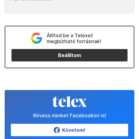
Állítsd be a Telexet
megbízható forrásnak!
Beállítom
Kövess minket Facebookon is!
Követem!