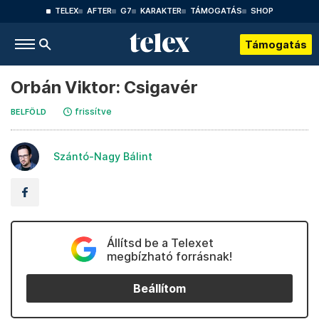
TELEX
AFTER
G7
KARAKTER
TÁMOGATÁS
SHOP
Támogatás
Orbán Viktor: Csigavér
frissítve
BELFÖLD
Szántó-Nagy Bálint
Állítsd be a Telexet
megbízható forrásnak!
Beállítom