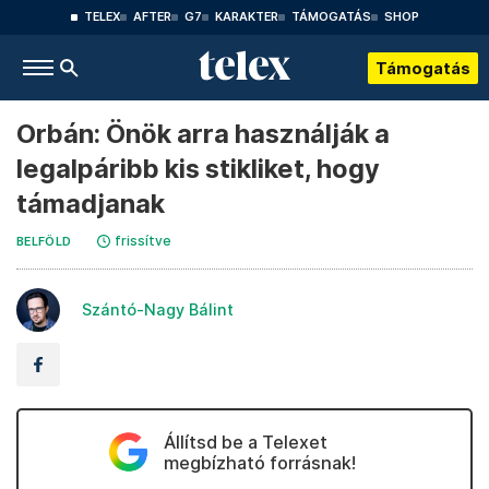
TELEX
AFTER
G7
KARAKTER
TÁMOGATÁS
SHOP
Támogatás
Orbán: Önök arra használják a
legalpáribb kis stikliket, hogy
támadjanak
frissítve
BELFÖLD
Szántó-Nagy Bálint
Állítsd be a Telexet
megbízható forrásnak!