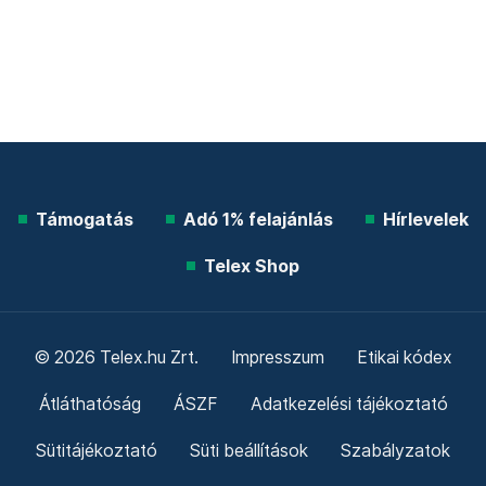
Támogatás
Adó 1% felajánlás
Hírlevelek
Telex Shop
© 2026 Telex.hu Zrt.
Impresszum
Etikai kódex
Átláthatóság
ÁSZF
Adatkezelési tájékoztató
Sütitájékoztató
Süti beállítások
Szabályzatok