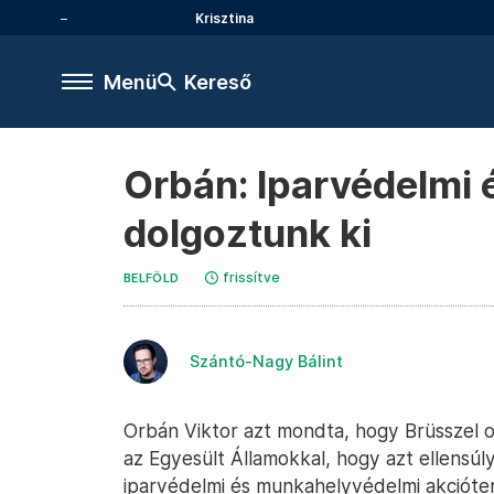
Krisztina
Menü
Kereső
Orbán: Iparvédelmi 
dolgoztunk ki
frissítve
BELFÖLD
Szántó-Nagy Bálint
Orbán Viktor azt mondta, hogy Brüsszel 
az Egyesült Államokkal, hogy azt ellensúl
iparvédelmi és munkahelyvédelmi akcióter