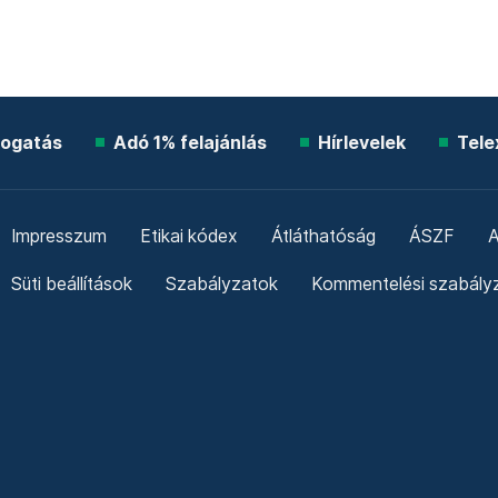
ogatás
Adó 1% felajánlás
Hírlevelek
Tele
Impresszum
Etikai kódex
Átláthatóság
ÁSZF
A
Süti beállítások
Szabályzatok
Kommentelési szabály