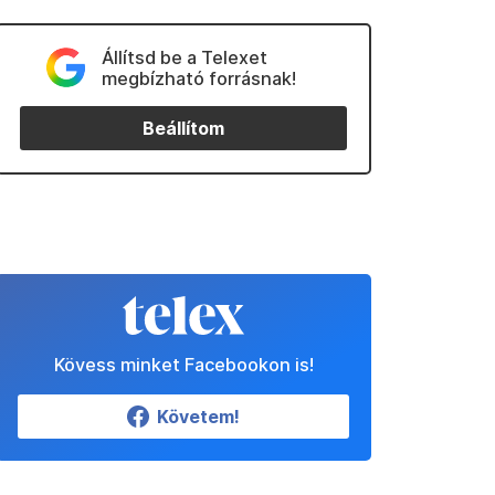
Állítsd be a Telexet
megbízható forrásnak!
Beállítom
Kövess minket Facebookon is!
Követem!