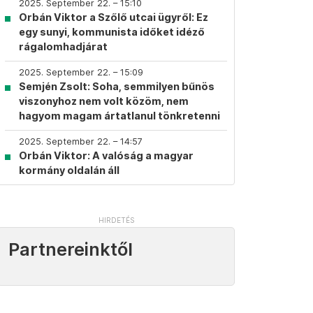
2025. September 22. – 15:10
Orbán Viktor a Szőlő utcai ügyről: Ez
egy sunyi, kommunista időket idéző
rágalomhadjárat
2025. September 22. – 15:09
Semjén Zsolt: Soha, semmilyen bűnös
viszonyhoz nem volt közöm, nem
hagyom magam ártatlanul tönkretenni
2025. September 22. – 14:57
Orbán Viktor: A valóság a magyar
kormány oldalán áll
Partnereinktől