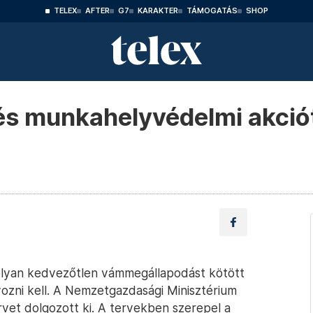
TELEX
AFTER
G7
KARAKTER
TÁMOGATÁS
SHOP
és munkahelyvédelmi akció
olyan kedvezőtlen vámmegállapodást kötött
yozni kell. A Nemzetgazdasági Minisztérium
vet dolgozott ki. A tervekben szerepel a