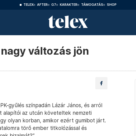
TELEX
AFTER
G7
KARAKTER
TÁMOGATÁS
SHOP
 nagy változás jön
DPK-gyűlés színpadán Lázár János, és arról
rt alapítói az utcán követeltek nemzeti
gy olyan korban, amikor ezért gumibot járt.
talomra törő ember titkolózással és
rek bizalmát?”