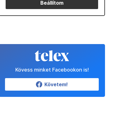
Beállítom
Kövess minket Facebookon is!
Követem!