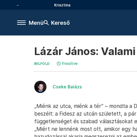
Krisztina
Menü
Kereső
Lázár János: Valami
frissítve
BELFÖLD
Cseke Balázs
„Miénk az utca, miénk a tér” – mondta a 
beszélt: a Fidesz az utcán született, a pá
függetlenséget és szabad választásokat e
„Miért ne lennénk most ott, amikor egy ha
hazudozással akarja megszerezni az embe