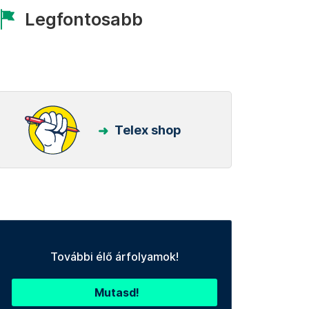
Legfontosabb
Telex shop
További élő árfolyamok!
Mutasd!