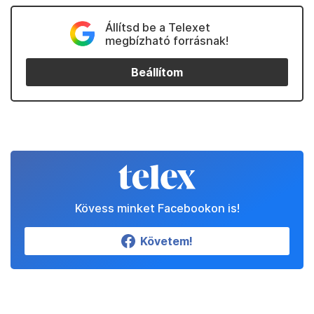
Állítsd be a Telexet
megbízható forrásnak!
Beállítom
Kövess minket Facebookon is!
Követem!