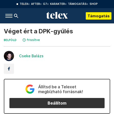
TELEX
AFTER
G7
KARAKTER
TÁMOGATÁS
SHOP
Támogatás
Véget ért a DPK-gyűlés
frissítve
BELFÖLD
Cseke Balázs
Állítsd be a Telexet
megbízható forrásnak!
Beállítom