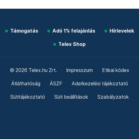
Támogatás
Adó 1% felajánlás
Hírlevelek
Telex Shop
© 2026 Telex.hu Zrt.
Impresszum
Etikai kódex
Átláthatóság
ÁSZF
Adatkezelési tájékoztató
Sütitájékoztató
Süti beállítások
Szabályzatok
Kommentelési szabályzat
Telex Sales