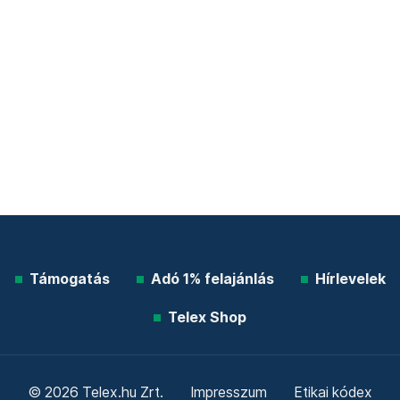
Támogatás
Adó 1% felajánlás
Hírlevelek
Telex Shop
© 2026 Telex.hu Zrt.
Impresszum
Etikai kódex