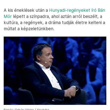
A kis éneklések után a
Hunyadi-regényeket író Bán
Mór
lépett a színpadra, ahol aztán arról beszélt, a
kultúra, a regények, a dráma tudják életre kelteni a
múltat a képzeletünkben.
Forrás: Orbán Viktor / Youtube