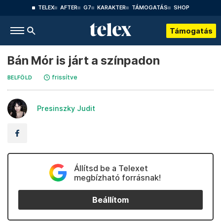
TELEX
AFTER
G7
KARAKTER
TÁMOGATÁS
SHOP
Támogatás
Bán Mór is járt a színpadon
frissítve
BELFÖLD
Presinszky Judit
Állítsd be a Telexet
megbízható forrásnak!
Beállítom