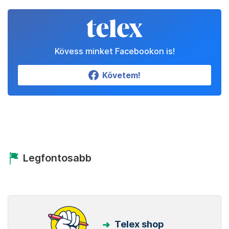
Kövess minket Facebookon is!
Követem!
Legfontosabb
Telex shop