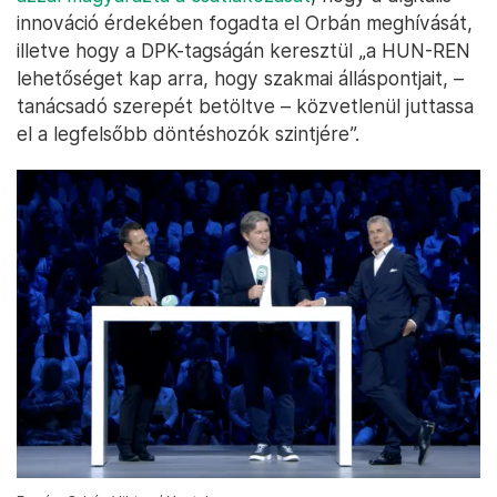
innováció érdekében fogadta el Orbán meghívását,
illetve hogy a DPK-tagságán keresztül „a HUN-REN
lehetőséget kap arra, hogy szakmai álláspontjait, –
tanácsadó szerepét betöltve – közvetlenül juttassa
el a legfelsőbb döntéshozók szintjére”.