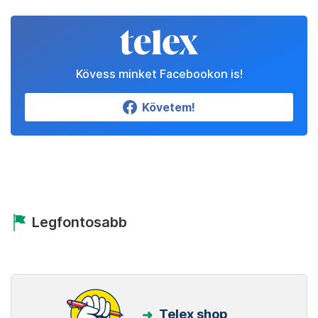
Kövess minket Facebookon is!
Követem!
Legfontosabb
Telex shop