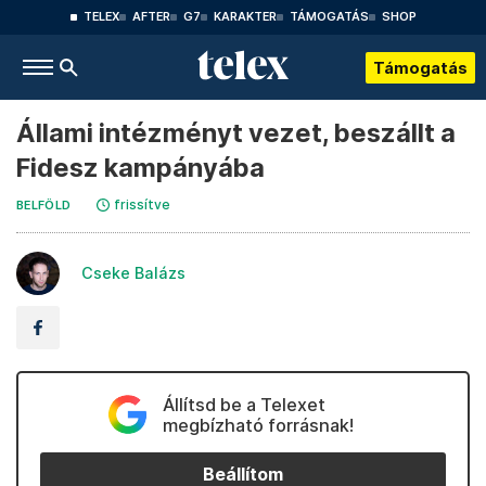
TELEX
AFTER
G7
KARAKTER
TÁMOGATÁS
SHOP
Támogatás
Állami intézményt vezet, beszállt a
Fidesz kampányába
frissítve
BELFÖLD
Cseke Balázs
Állítsd be a Telexet
megbízható forrásnak!
Beállítom