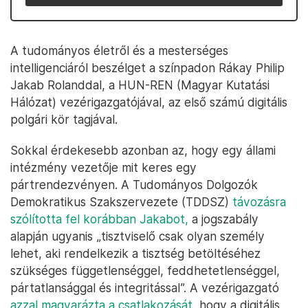
A tudományos életről és a mesterséges
intelligenciáról beszélget a színpadon Rákay Philip
Jakab Rolanddal, a HUN-REN (Magyar Kutatási
Hálózat) vezérigazgatójával, az első számú digitális
polgári kör tagjával.
Sokkal érdekesebb azonban az, hogy egy állami
intézmény vezetője mit keres egy
pártrendezvényen. A Tudományos Dolgozók
Demokratikus Szakszervezete (TDDSZ)
távozásra
szólította fel korábban Jakabot,
a jogszabály
alapján ugyanis „tisztviselő csak olyan személy
lehet, aki rendelkezik a tisztség betöltéséhez
szükséges függetlenséggel, feddhetetlenséggel,
pártatlansággal és integritással”. A vezérigazgató
azzal magyarázta a csatlakozását
, hogy a digitális