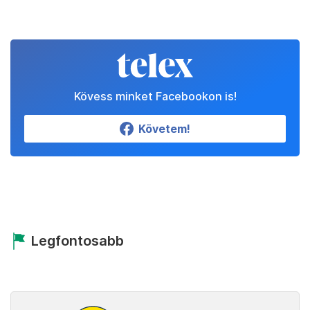
Kövess minket Facebookon is!
Követem!
Legfontosabb