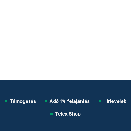
Támogatás
Adó 1% felajánlás
Hírlevelek
Telex Shop