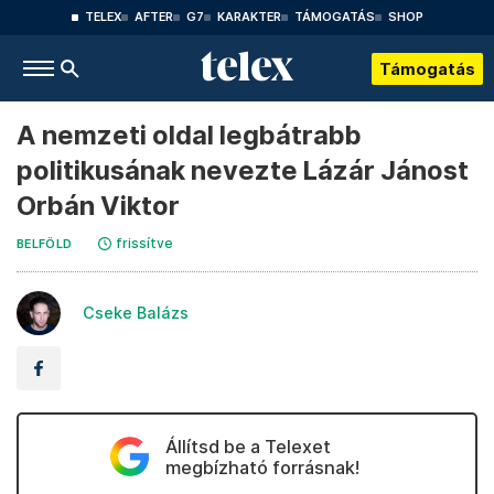
TELEX
AFTER
G7
KARAKTER
TÁMOGATÁS
SHOP
Támogatás
A nemzeti oldal legbátrabb
politikusának nevezte Lázár Jánost
Orbán Viktor
frissítve
BELFÖLD
Cseke Balázs
Állítsd be a Telexet
megbízható forrásnak!