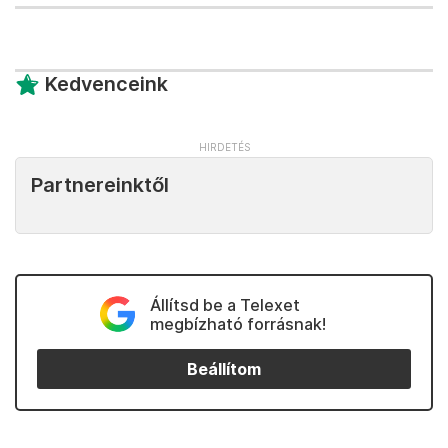
Kedvenceink
Partnereinktől
Állítsd be a Telexet
megbízható forrásnak!
Beállítom