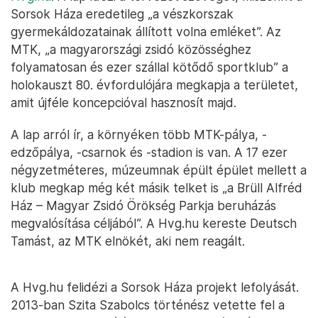
Sorsok Háza eredetileg „a vészkorszak
gyermekáldozatainak állított volna emléket”. Az
MTK, „a magyarországi zsidó közösséghez
folyamatosan és ezer szállal kötődő sportklub” a
holokauszt 80. évfordulójára megkapja a területet,
amit újféle koncepcióval hasznosít majd.
A lap arról ír, a környéken több MTK-pálya, -
edzőpálya, -csarnok és -stadion is van. A 17 ezer
négyzetméteres, múzeumnak épült épület mellett a
klub megkap még két másik telket is „a Brüll Alfréd
Ház – Magyar Zsidó Örökség Parkja beruházás
megvalósítása céljából”. A Hvg.hu kereste Deutsch
Tamást, az MTK elnökét, aki nem reagált.
A Hvg.hu felidézi a Sorsok Háza projekt lefolyását.
2013-ban Szita Szabolcs történész vetette fel a