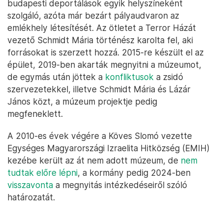
budapesti deportálások egyik helyszíneként
szolgáló, azóta már bezárt pályaudvaron az
emlékhely létesítését. Az ötletet a Terror Házát
vezető Schmidt Mária történész karolta fel, aki
forrásokat is szerzett hozzá. 2015-re készült el az
épület, 2019-ben akarták megnyitni a múzeumot,
de egymás után jöttek a
konfliktusok
a zsidó
szervezetekkel, illetve Schmidt Mária és Lázár
János közt, a múzeum projektje pedig
megfeneklett.
A 2010-es évek végére a Köves Slomó vezette
Egységes Magyarországi Izraelita Hitközség (EMIH)
kezébe került az át nem adott múzeum, de
nem
tudtak előre lépni
, a kormány pedig 2024-ben
visszavonta
a megnyitás intézkedéseiről szóló
határozatát.