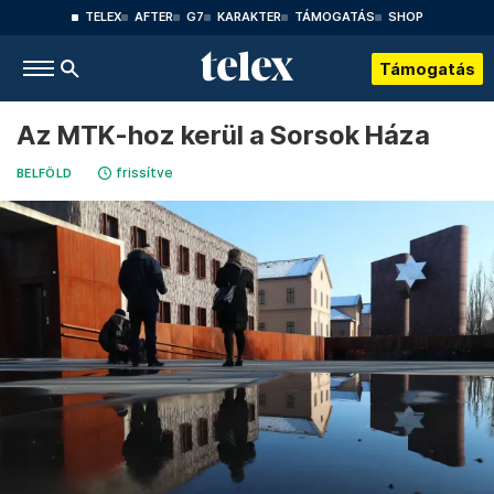
TELEX
AFTER
G7
KARAKTER
TÁMOGATÁS
SHOP
Támogatás
Az MTK-hoz kerül a Sorsok Háza
frissítve
BELFÖLD