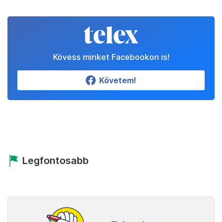
Kövess minket Facebookon is!
Követem!
Legfontosabb