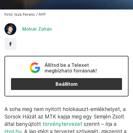
Fotó: Isza Ferenc / AFP
Molnár Zoltán
Állítsd be a Telexet
megbízható forrásnak!
Beállítom
A soha meg nem nyitott holokauszt-emlékhelyet, a
Sorsok Házát az MTK kapja meg egy Semjén Zsolt
által benyújtott
törvénytervezet
szerint – írja a
Hvg.hu
. A lap idézi a tervezet szövegét, miszerint a