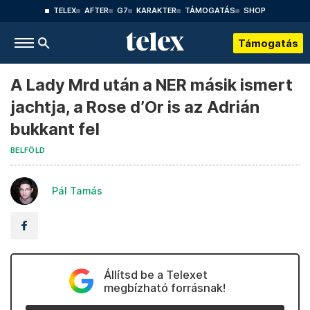
TELEX
AFTER
G7
KARAKTER
TÁMOGATÁS
SHOP
Támogatás
A Lady Mrd után a NER másik ismert
jachtja, a Rose d’Or is az Adrián
bukkant fel
BELFÖLD
Pál Tamás
Állítsd be a Telexet
megbízható forrásnak!