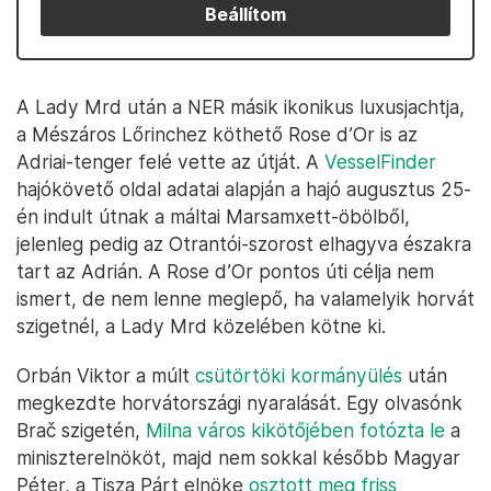
Beállítom
A Lady Mrd után a NER másik ikonikus luxusjachtja,
a Mészáros Lőrinchez köthető Rose d’Or is az
Adriai-tenger felé vette az útját. A
VesselFinder
hajókövető oldal adatai alapján a hajó augusztus 25-
én indult útnak a máltai Marsamxett-öbölből,
jelenleg pedig az Otrantói-szorost elhagyva északra
tart az Adrián. A Rose d’Or pontos úti célja nem
ismert, de nem lenne meglepő, ha valamelyik horvát
szigetnél, a Lady Mrd közelében kötne ki.
Orbán Viktor a múlt
csütörtöki kormányülés
után
megkezdte horvátországi nyaralását. Egy olvasónk
Brač szigetén,
Milna város kikötőjében fotózta le
a
miniszterelnököt, majd nem sokkal később Magyar
Péter, a Tisza Párt elnöke
osztott meg friss