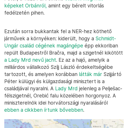
képeket Orbánról,
amint egy bérelt vitorlás
fedélzetén pihen.
Ezután sorra bukkantak fel a NER-hez köthető
járművek a környéken: kiderült, hogy a
Schmidt-
Ungár család cégének magángépe
épp ekkoriban
repült Budapestről Bračra, majd a szigetnél kikötött
a Lady Mrd nevű jacht
. Ez az a hajó, amelyik a
milliárdos vállalkozó Szíjj László érdekeltségébe
tartozott, és amelyen korábban
látták már
Szijjártó
Péter külügyi és külgazdasági minisztert is a
családjával nyaralni. A
Lady Mrd
jelenleg a Pelješac-
félszigetnél, Orebić falu közelében horgonyoz. A
miniszterelnök idei horvátországi nyaralásáról
ebben a cikkben írtunk bővebben
.