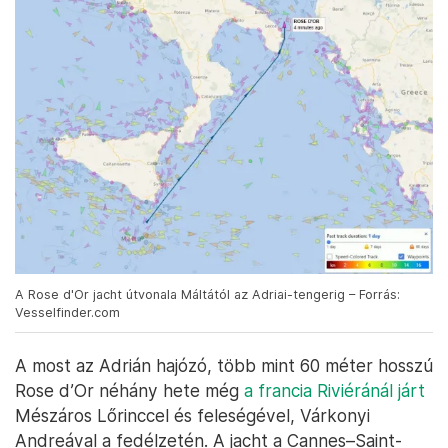
A Rose d'Or jacht útvonala Máltától az Adriai-tengerig – Forrás:
Vesselfinder.com
A most az Adrián hajózó, több mint 60 méter hosszú
Rose d’Or néhány hete még
a francia Riviéránál járt
Mészáros Lőrinccel és feleségével, Várkonyi
Andreával a fedélzetén. A jacht a Cannes–Saint-