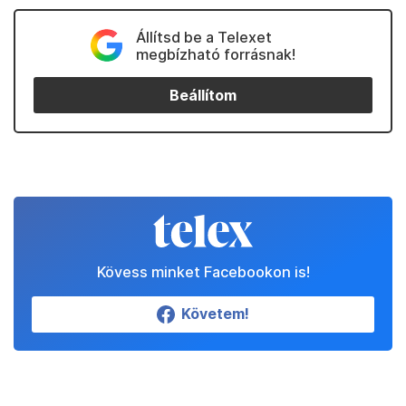
Állítsd be a Telexet
megbízható forrásnak!
Beállítom
Kövess minket Facebookon is!
Követem!