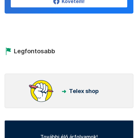
Követem!
Legfontosabb
Telex shop
További élő árfolyamok!