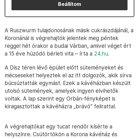
Beállítom
A Ruszwurm tulajdonosának másik cukrászdájánál, a
Koronánál is végrehajtók jelentek meg péntek
reggel hét órakor a budai Várban, amivel véget ért
a 15 éve húzódó bérleti vita – írta a
24.hu
.
A Dísz téren lévő épület előtt süteményeket és
mécseseket helyeztek el az itt dolgozók, akik sírva
búcsúztatták egymást. Ezek a kávéházban készült
utolsó sütemények, amelyek ingyen elvihetők
voltak. A lap szerint egy Orbán-fényképet is
kiragasztottak a kávéházra „brávó” felirattal.
A végrehajtókat egy tucat rendőr kísérte a
helyszínre. Csütörtökön a Korona kávéház és