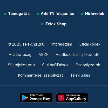
Támogatás
Adó 1% felajánlás
Hírlevelek
Telex Shop
© 2026 Telex.hu Zrt.
Impresszum
Etikai kódex
Átláthatóság
ÁSZF
Adatkezelési tájékoztató
Sütitájékoztató
Süti beállítások
Szabályzatok
Kommentelési szabályzat
Telex Sales