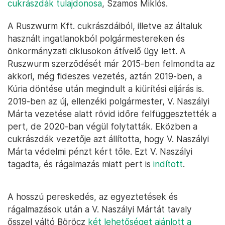
cukrászdák tulajdonosa
, Szamos Miklós.
A Ruszwurm Kft. cukrászdáiból, illetve az általuk
használt ingatlanokból polgármestereken és
önkormányzati ciklusokon átívelő ügy lett. A
Ruszwurm szerződését már 2015-ben felmondta az
akkori, még fideszes vezetés, aztán 2019-ben, a
Kúria döntése után megindult a kiürítési eljárás is.
2019-ben az új, ellenzéki polgármester, V. Naszályi
Márta vezetése alatt rövid időre felfüggesztették a
pert, de 2020-ban végül folytatták. Eközben a
cukrászdák vezetője azt állította, hogy V. Naszályi
Márta védelmi pénzt kért tőle. Ezt V. Naszályi
tagadta, és rágalmazás miatt pert is
indított
.
A hosszú pereskedés, az egyeztetések és
rágalmazások után a V. Naszályi Mártát tavaly
ősszel váltó Böröcz
két lehetőséget ajánlott a