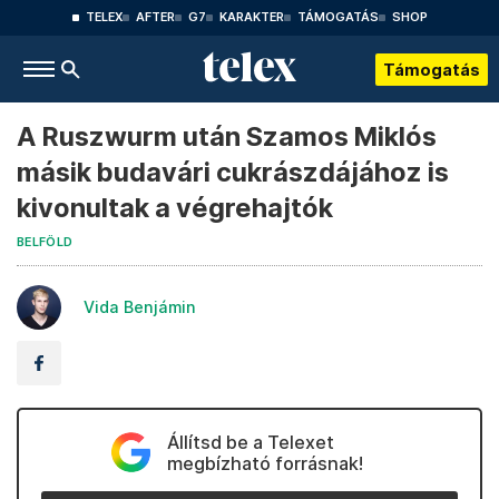
TELEX
AFTER
G7
KARAKTER
TÁMOGATÁS
SHOP
Támogatás
A Ruszwurm után Szamos Miklós
másik budavári cukrászdájához is
kivonultak a végrehajtók
BELFÖLD
Vida Benjámin
Állítsd be a Telexet
megbízható forrásnak!