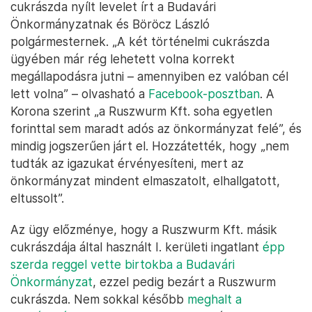
cukrászda nyílt levelet írt a Budavári
Önkormányzatnak és Böröcz László
polgármesternek. „A két történelmi cukrászda
ügyében már rég lehetett volna korrekt
megállapodásra jutni – amennyiben ez valóban cél
lett volna” – olvasható a
Facebook-posztban
. A
Korona szerint „a Ruszwurm Kft. soha egyetlen
forinttal sem maradt adós az önkormányzat felé”, és
mindig jogszerűen járt el. Hozzátették, hogy „nem
tudták az igazukat érvényesíteni, mert az
önkormányzat mindent elmaszatolt, elhallgatott,
eltussolt”.
Az ügy előzménye, hogy a Ruszwurm Kft. másik
cukrászdája által használt I. kerületi ingatlant
épp
szerda reggel vette birtokba a Budavári
Önkormányzat
, ezzel pedig bezárt a Ruszwurm
cukrászda. Nem sokkal később
meghalt a