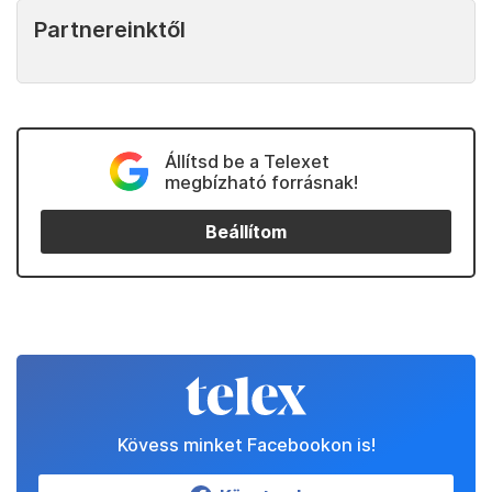
Partnereinktől
Állítsd be a Telexet
megbízható forrásnak!
Beállítom
Kövess minket Facebookon is!