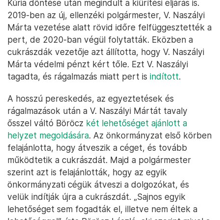
Kúria döntése után megindult a kiürítési eljárás is.
2019-ben az új, ellenzéki polgármester, V. Naszályi
Márta vezetése alatt rövid időre felfüggesztették a
pert, de 2020-ban végül folytatták. Eközben a
cukrászdák vezetője azt állította, hogy V. Naszályi
Márta védelmi pénzt kért tőle. Ezt V. Naszályi
tagadta, és rágalmazás miatt pert is
indított
.
A hosszú pereskedés, az egyeztetések és
rágalmazások után a V. Naszályi Mártát tavaly
ősszel váltó Böröcz
két lehetőséget ajánlott a
helyzet megoldására
. Az önkormányzat első körben
felajánlotta, hogy átveszik a céget, és tovább
működtetik a cukrászdát. Majd a polgármester
szerint azt is felajánlották, hogy az egyik
önkormányzati cégük átveszi a dolgozókat, és
velük indítják újra a cukrászdát. „Sajnos egyik
lehetőséget sem fogadták el, illetve nem éltek a