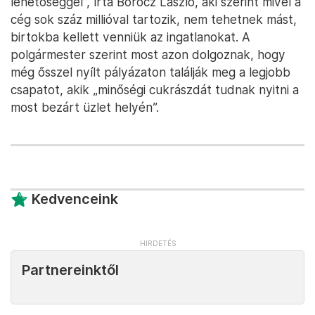
lehetőséggel”, írta Böröcz László, aki szerint mivel a
cég sok száz millióval tartozik, nem tehetnek mást,
birtokba kellett venniük az ingatlanokat. A
polgármester szerint most azon dolgoznak, hogy
még ősszel nyílt pályázaton találják meg a legjobb
csapatot, akik „minőségi cukrászdát tudnak nyitni a
most bezárt üzlet helyén”.
Kedvenceink
Partnereinktől