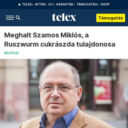
TELEX
AFTER
G7
KARAKTER
TÁMOGATÁS
SHOP
Támogatás
Meghalt Szamos Miklós, a
Ruszwurm cukrászda tulajdonosa
BELFÖLD