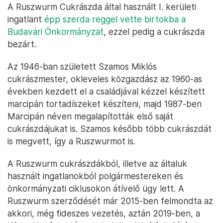
A Ruszwurm Cukrászda által használt I. kerületi
ingatlant
épp szerda reggel vette birtokba a
Budavári Önkormányzat
, ezzel pedig a cukrászda
bezárt.
Az 1946-ban született Szamos Miklós
cukrászmester, okleveles közgazdász az 1960-as
években kezdett el a családjával kézzel készített
marcipán tortadíszeket készíteni, majd 1987-ben
Marcipán néven megalapították első saját
cukrászdájukat is. Szamos később több cukrászdát
is megvett, így a Ruszwurmot is.
A Ruszwurm cukrászdákból, illetve az általuk
használt ingatlanokból polgármestereken és
önkormányzati ciklusokon átívelő ügy lett. A
Ruszwurm szerződését már 2015-ben felmondta az
akkori, még fideszes vezetés, aztán 2019-ben, a