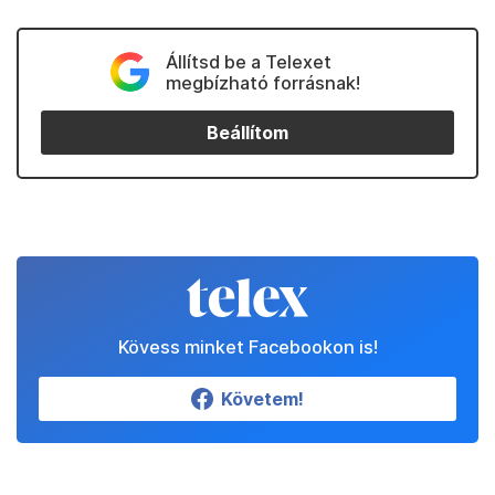
Állítsd be a Telexet
megbízható forrásnak!
Beállítom
Kövess minket Facebookon is!
Követem!